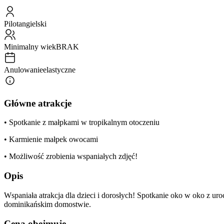
Pilot
angielski
Minimalny wiek
BRAK
Anulowanie
elastyczne
Główne atrakcje
• Spotkanie z małpkami w tropikalnym otoczeniu
• Karmienie małpek owocami
• Możliwość zrobienia wspaniałych zdjęć!
Opis
Wspaniała atrakcja dla dzieci i dorosłych! Spotkanie oko w oko z 
dominikańskim domostwie.
Cena obejmuje