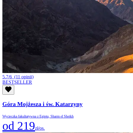
5.7/6
(11 opinii)
BESTSELLER
Góra Mojżesza i św. Katarzyny
Wycieczka fakultatywna z Egiptu, Sharm el Sheikh
od 219
zł/os.