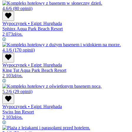
4.6/6
(80 opinii)
Wypoczynek
•
Egipt: Hurghada
Sphinx Aqua Park Beach Resort
2 073
zł/os.
4.1/6
(170 opinii)
Wypoczynek
•
Egipt: Hurghada
King Tut Aqua Park Beach Resort
2 103
zł/os.
5.2/6
(29 opinii)
Wypoczynek
•
Egipt: Hurghada
Swiss Inn Resort
2 103
zł/os.