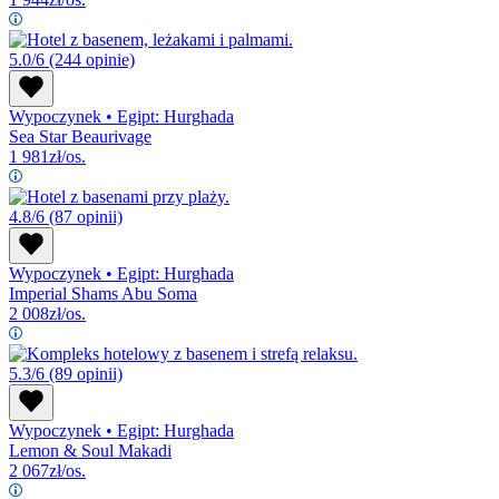
5.0/6
(244 opinie)
Wypoczynek
•
Egipt: Hurghada
Sea Star Beaurivage
1 981
zł/os.
4.8/6
(87 opinii)
Wypoczynek
•
Egipt: Hurghada
Imperial Shams Abu Soma
2 008
zł/os.
5.3/6
(89 opinii)
Wypoczynek
•
Egipt: Hurghada
Lemon & Soul Makadi
2 067
zł/os.