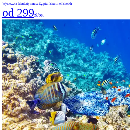
Wycieczka fakultatywna z Egiptu, Sharm el Sheikh
od 299
zł/os.