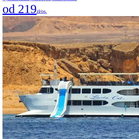
od 219
zł/os.