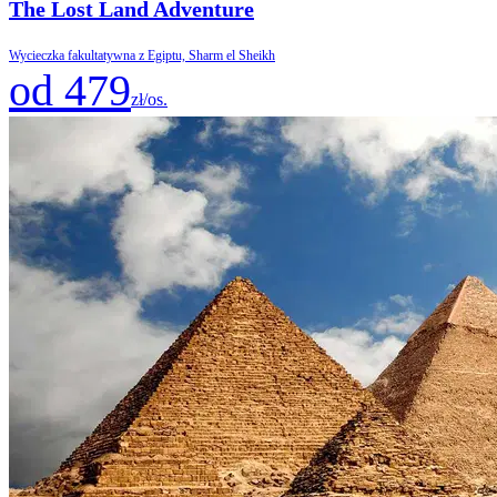
The Lost Land Adventure
Wycieczka fakultatywna z Egiptu, Sharm el Sheikh
od 479
zł/os.