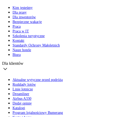
Kim jesteśmy
Dla prasy
Dla inwestorów
Bezpieczne wakacje
Praca
Praca w IT
Szkolenia turystyczne
Kontakt
Standardy Ochrony Małoletnich
Nasze hotele
Biura
Dla klientów
Aktualne wytyczne przed podróżą
Rozkłady lotów
Linie lotnicze
Dreamliner
Airbus A330
Dodaj opinię
Katalogi
Program lojalnościowy Bumerang