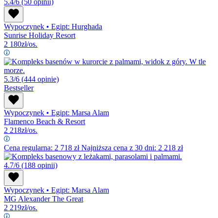
5.4/6
(50 opinii)
Wypoczynek
•
Egipt: Hurghada
Sunrise Holiday Resort
2 180
zł/os.
5.3/6
(444 opinie)
Bestseller
Wypoczynek
•
Egipt: Marsa Alam
Flamenco Beach & Resort
2 218
zł/os.
Cena regularna:
2 718
zł
Najniższa cena z 30 dni: 2 218 zł
4.7/6
(188 opinii)
Wypoczynek
•
Egipt: Marsa Alam
MG Alexander The Great
2 219
zł/os.