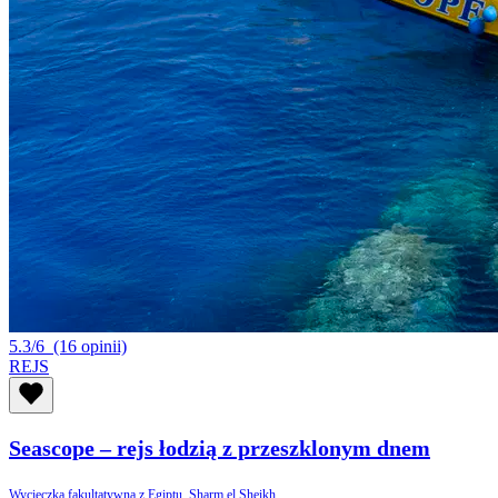
5.3/6
(16 opinii)
REJS
Seascope – rejs łodzią z przeszklonym dnem
Wycieczka fakultatywna z Egiptu, Sharm el Sheikh