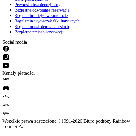
Pewność niezmiennej ceny
Bezpłatne odwołanie rezerwacji
Regulamin miejsc w samolocie
Regulamin wycieczek fakultatywnych
Regulamin szkoleń narciarskich
Bezpłatna zmiana rezerwacji
Social media
Kanały płatności
Wszelkie prawa zastrzeżone ©1991-2026 Biuro podróży Rainbow
Tours S.A.