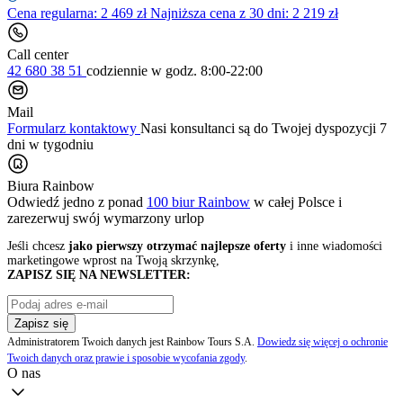
Cena regularna:
2 469
zł
Najniższa cena z 30 dni: 2 219 zł
Call center
42 680 38 51
codziennie
w godz. 8:00-22:00
Mail
Formularz kontaktowy
Nasi konsultanci są do Twojej dyspozycji 7
dni w tygodniu
Biura Rainbow
Odwiedź jedno z ponad
100 biur Rainbow
w całej Polsce i
zarezerwuj swój
wymarzony urlop
Jeśli chcesz
jako pierwszy otrzymać najlepsze oferty
i inne wiadomości
marketingowe wprost na Twoją skrzynkę,
ZAPISZ SIĘ NA NEWSLETTER:
Zapisz się
Administratorem Twoich danych jest Rainbow Tours S.A.
Dowiedz się więcej o ochronie
Twoich danych oraz prawie i sposobie wycofania zgody
.
O nas