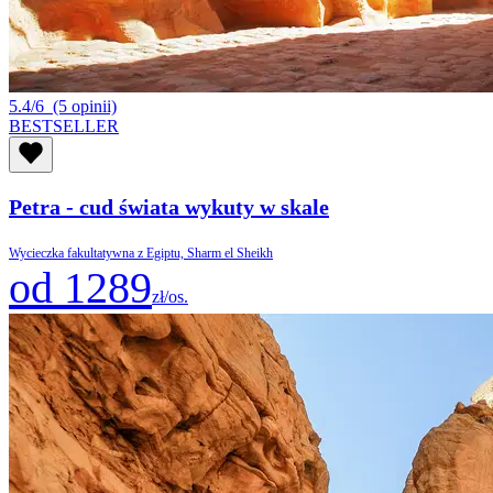
5.4/6
(5 opinii)
BESTSELLER
Petra - cud świata wykuty w skale
Wycieczka fakultatywna z Egiptu, Sharm el Sheikh
od 1289
zł/os.