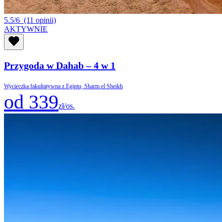
5.5/6
(11 opinii)
AKTYWNIE
Przygoda w Dahab – 4 w 1
Wycieczka fakultatywna z Egiptu, Sharm el Sheikh
od 339
zł/os.