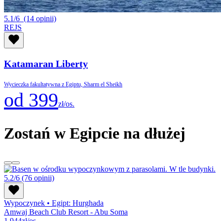
5.1/6
(14 opinii)
REJS
Katamaran Liberty
Wycieczka fakultatywna z Egiptu, Sharm el Sheikh
od 399
zł/os.
Zostań w Egipcie na dłużej
5.2/6
(76 opinii)
Wypoczynek
•
Egipt: Hurghada
Amwaj Beach Club Resort - Abu Soma
1 944
zł/os.