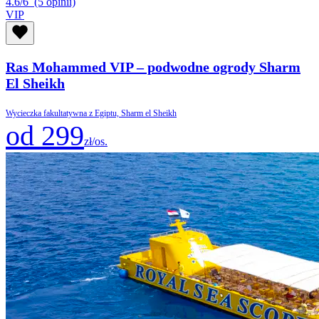
4.6/6
(5 opinii)
VIP
Ras Mohammed VIP – podwodne ogrody Sharm
El Sheikh
Wycieczka fakultatywna z Egiptu, Sharm el Sheikh
od 299
zł/os.