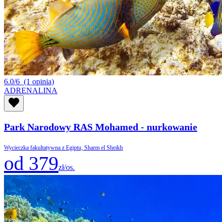
6.0/6
(1 opinia)
ADRENALINA
Park Narodowy RAS Mohamed - nurkowanie
Wycieczka fakultatywna z Egiptu, Sharm el Sheikh
od 379
zł/os.