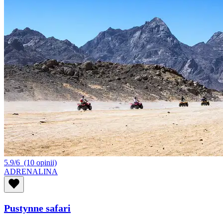
5.9/6
(10 opinii)
ADRENALINA
Pustynne safari