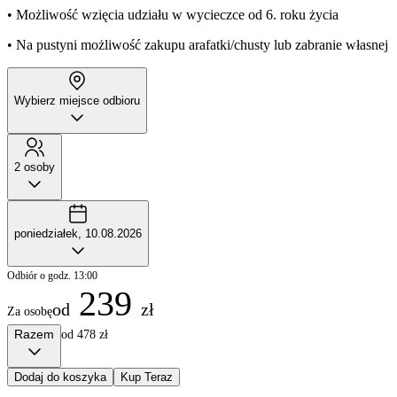
• Możliwość wzięcia udziału w wycieczce od 6. roku życia
• Na pustyni możliwość zakupu arafatki/chusty lub zabranie własnej
Wybierz miejsce odbioru
2 osoby
poniedziałek, 10.08.2026
Odbiór o godz. 13:00
239
od
zł
Za osobę
Razem
od 478 zł
Dodaj do koszyka
Kup Teraz