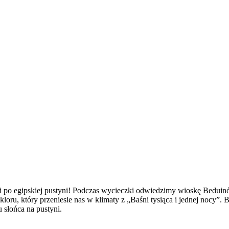
o egipskiej pustyni! Podczas wycieczki odwiedzimy wioskę Beduinów
ru, który przeniesie nas w klimaty z „Baśni tysiąca i jednej nocy”. B
słońca na pustyni.