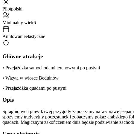
Pilot
polski
Minimalny wiek
6
Anulowanie
elastyczne
Główne atrakcje
• Przejażdzka samochodami terenowymi po pustyni
• Wizyta w wiosce Beduinów
• Przejażdżka quadami po pustyni
Opis
Spragnionych prawdziwej przygody zapraszamy na wyprawę jeepami p
spożyjemy tradycyjny poczęstunek i zobaczymy pokaz arabskiego folklo
quadach. Magicznym zakończeniem dnia będzie podziwianie zachodu 
Cena obejmuje