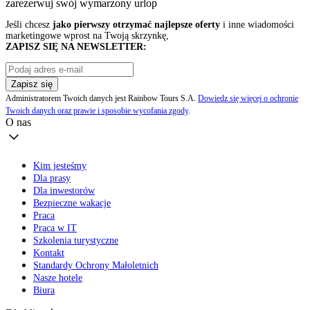
zarezerwuj swój
wymarzony urlop
Jeśli chcesz
jako pierwszy otrzymać najlepsze oferty
i inne wiadomości
marketingowe wprost na Twoją skrzynkę,
ZAPISZ SIĘ NA NEWSLETTER:
Zapisz się
Administratorem Twoich danych jest Rainbow Tours S.A.
Dowiedz się więcej o ochronie
Twoich danych oraz prawie i sposobie wycofania zgody
.
O nas
Kim jesteśmy
Dla prasy
Dla inwestorów
Bezpieczne wakacje
Praca
Praca w IT
Szkolenia turystyczne
Kontakt
Standardy Ochrony Małoletnich
Nasze hotele
Biura