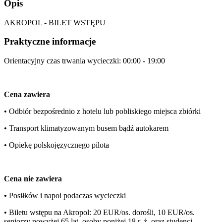
Opis
AKROPOL - BILET WSTĘPU
Praktyczne informacje
Orientacyjny czas trwania wycieczki: 00:00 - 19:00
Cena zawiera
• Odbiór bezpośrednio z hotelu lub pobliskiego miejsca zbiórki
• Transport klimatyzowanym busem bądź autokarem
• Opiekę polskojęzycznego pilota
Cena nie zawiera
•
Posiłków i napoi podaczas wycieczki
• Biletu wstępu na Akropol: 20 EUR/os. dorośli, 10 EUR/os.
seniorzy powyżej 65 lat, osoby poniżej 18 r. ż. oraz studenci