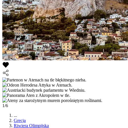
1/6
...
Grecja
Riwiera Olimpijska