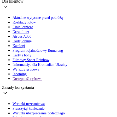
Dla klientów
Aktualne wytyczne przed podróżą
Rozkłady lotów
Linie lotnicze
Dreamliner
Airbus A330
Dodaj opinię
Katalogi
Program lojalnościowy Bumerang
Karty i bony
Filmowy Świat Rainbow
Informatsiya dla Hromadian Ukrainy
Wyjazdy grupowe
Incoming
Dostępność cyfrowa
Zasady korzystania
Warunki uczestnictwa
Przeczytaj koniecznie
Warunki ubezpieczenia podróżnego