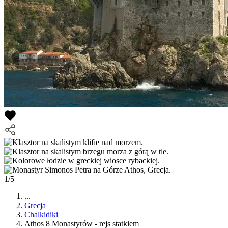
1/5
...
Grecja
Chalkidiki
Athos 8 Monastyrów - rejs statkiem