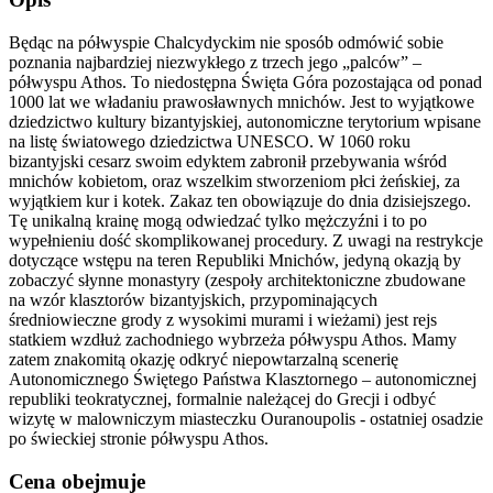
Będąc na półwyspie Chalcydyckim nie sposób odmówić sobie
poznania najbardziej niezwykłego z trzech jego „palców” –
półwyspu Athos. To niedostępna Święta Góra pozostająca od ponad
1000 lat we władaniu prawosławnych mnichów. Jest to wyjątkowe
dziedzictwo kultury bizantyjskiej, autonomiczne terytorium wpisane
na listę światowego dziedzictwa UNESCO. W 1060 roku
bizantyjski cesarz swoim edyktem zabronił przebywania wśród
mnichów kobietom, oraz wszelkim stworzeniom płci żeńskiej, za
wyjątkiem kur i kotek. Zakaz ten obowiązuje do dnia dzisiejszego.
Tę unikalną krainę mogą odwiedzać tylko mężczyźni i to po
wypełnieniu dość skomplikowanej procedury. Z uwagi na restrykcje
dotyczące wstępu na teren Republiki Mnichów, jedyną okazją by
zobaczyć słynne monastyry (zespoły architektoniczne zbudowane
na wzór klasztorów bizantyjskich, przypominających
średniowieczne grody z wysokimi murami i wieżami) jest rejs
statkiem wzdłuż zachodniego wybrzeża półwyspu Athos. Mamy
zatem znakomitą okazję odkryć niepowtarzalną scenerię
Autonomicznego Świętego Państwa Klasztornego – autonomicznej
republiki teokratycznej, formalnie należącej do Grecji i odbyć
wizytę w malowniczym miasteczku Ouranoupolis - ostatniej osadzie
po świeckiej stronie półwyspu Athos.
Cena obejmuje