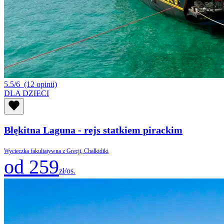
5.5/6
(12 opinii)
DLA DZIECI
Błękitna Laguna - rejs statkiem pirackim
Wycieczka fakultatywna z Grecji, Chalkidiki
od 259
zł/os.