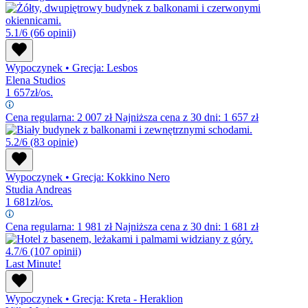
5.1/6
(66 opinii)
Wypoczynek
•
Grecja: Lesbos
Elena Studios
1 657
zł/os.
Cena regularna:
2 007
zł
Najniższa cena z 30 dni: 1 657 zł
5.2/6
(83 opinie)
Wypoczynek
•
Grecja: Kokkino Nero
Studia Andreas
1 681
zł/os.
Cena regularna:
1 981
zł
Najniższa cena z 30 dni: 1 681 zł
4.7/6
(107 opinii)
Last Minute!
Wypoczynek
•
Grecja: Kreta - Heraklion