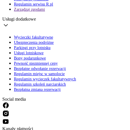
Regulamin serwisu R.pl
Zarządzaj zgodami
Usługi dodatkowe
Wycieczki fakultatywne
Ubezpieczenia podróżne
Parkingi przy lotnisku
Usługi lotniskowe
Bony podarunkowe
Pewność niezmiennej ceny
Bezpłatne odwołanie rezerwacji
Regulamin miejsc w samolocie
Regulamin wycieczek fakultatywnych
Regulamin szkoleń narciarskich
Bezpłatna zmiana rezerwacji
Social media
Kanały płatności