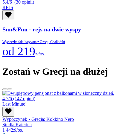
5.4/6
(30 opinii)
REJS
Sun&Fun - rejs na dwie wyspy
Wycieczka fakultatywna z Grecji, Chalkidiki
od 219
zł/os.
Zostań w Grecji na dłużej
4.7/6
(147 opinii)
Last Minute!
Wypoczynek
•
Grecja: Kokkino Nero
Studia Katerina
1 442
zł/os.