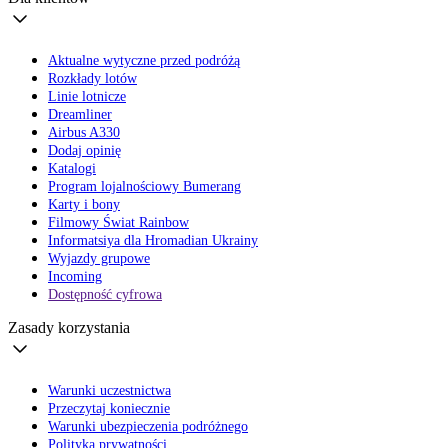
Aktualne wytyczne przed podróżą
Rozkłady lotów
Linie lotnicze
Dreamliner
Airbus A330
Dodaj opinię
Katalogi
Program lojalnościowy Bumerang
Karty i bony
Filmowy Świat Rainbow
Informatsiya dla Hromadian Ukrainy
Wyjazdy grupowe
Incoming
Dostępność cyfrowa
Zasady korzystania
Warunki uczestnictwa
Przeczytaj koniecznie
Warunki ubezpieczenia podróżnego
Polityka prywatności