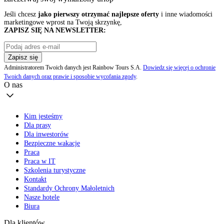
Jeśli chcesz
jako pierwszy otrzymać najlepsze oferty
i inne wiadomości
marketingowe wprost na Twoją skrzynkę,
ZAPISZ SIĘ NA NEWSLETTER:
Zapisz się
Administratorem Twoich danych jest Rainbow Tours S.A.
Dowiedz się więcej o ochronie
Twoich danych oraz prawie i sposobie wycofania zgody
.
O nas
Kim jesteśmy
Dla prasy
Dla inwestorów
Bezpieczne wakacje
Praca
Praca w IT
Szkolenia turystyczne
Kontakt
Standardy Ochrony Małoletnich
Nasze hotele
Biura
Dla klientów