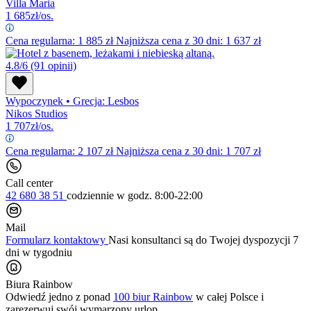
Villa Maria
1 685
zł/os.
Cena regularna:
1 885
zł
Najniższa cena z 30 dni: 1 637 zł
4.8/6
(91 opinii)
Wypoczynek
•
Grecja: Lesbos
Nikos Studios
1 707
zł/os.
Cena regularna:
2 107
zł
Najniższa cena z 30 dni: 1 707 zł
Call center
42 680 38 51
codziennie
w godz. 8:00-22:00
Mail
Formularz kontaktowy
Nasi konsultanci są do Twojej dyspozycji 7
dni w tygodniu
Biura Rainbow
Odwiedź jedno z ponad
100 biur Rainbow
w całej Polsce i
zarezerwuj swój
wymarzony urlop