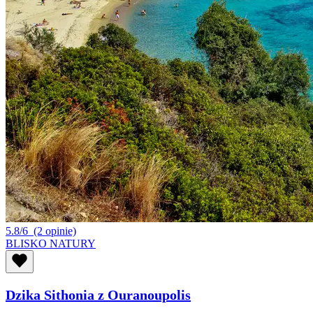
5.8/6
(2 opinie)
BLISKO NATURY
Dzika Sithonia z Ouranoupolis