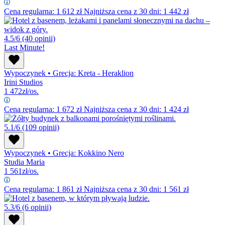
Cena regularna:
1 612
zł
Najniższa cena z 30 dni: 1 442 zł
4.5/6
(40 opinii)
Last Minute!
Wypoczynek
•
Grecja: Kreta - Heraklion
Irini Studios
1 472
zł/os.
Cena regularna:
1 672
zł
Najniższa cena z 30 dni: 1 424 zł
5.1/6
(109 opinii)
Wypoczynek
•
Grecja: Kokkino Nero
Studia Maria
1 561
zł/os.
Cena regularna:
1 861
zł
Najniższa cena z 30 dni: 1 561 zł
5.3/6
(6 opinii)