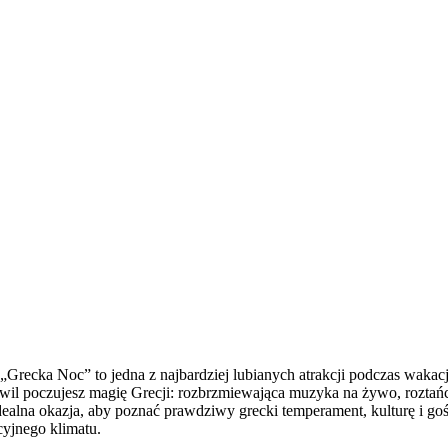
Grecka Noc” to jedna z najbardziej lubianych atrakcji podczas waka
il poczujesz magię Grecji: rozbrzmiewająca muzyka na żywo, roztańcz
 idealna okazja, aby poznać prawdziwy grecki temperament, kulturę i 
yjnego klimatu.