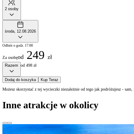
2 osoby
środa, 12.08.2026
Odbiór o godz. 17:00
249
od
zł
Za osobę
Razem
od 498 zł
Dodaj do koszyka
Kup Teraz
Możesz skorzystać z tej wycieczki niezależnie od tego jak podróżujesz - sa
Inne atrakcje w okolicy