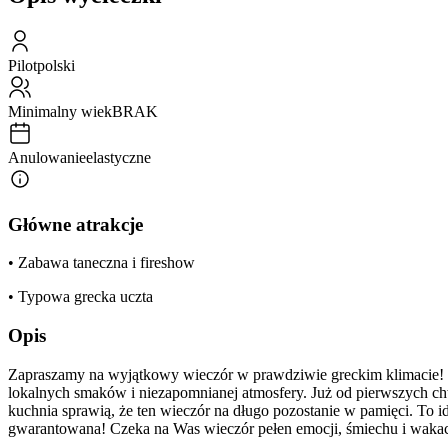
Pilot
polski
Minimalny wiek
BRAK
Anulowanie
elastyczne
Główne atrakcje
• Zabawa taneczna i fireshow
• Typowa grecka uczta
Opis
Zapraszamy na wyjątkowy wieczór w prawdziwie greckim klimacie! „
lokalnych smaków i niezapomnianej atmosfery. Już od pierwszych chw
kuchnia sprawią, że ten wieczór na długo pozostanie w pamięci. To
gwarantowana! Czeka na Was wieczór pełen emocji, śmiechu i wakac