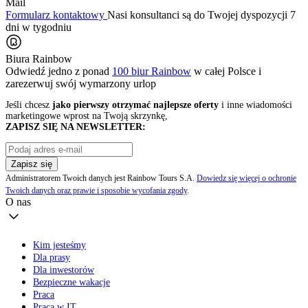
Mail
Formularz kontaktowy
Nasi konsultanci są do Twojej dyspozycji 7
dni w tygodniu
Biura Rainbow
Odwiedź jedno z ponad
100 biur Rainbow
w całej Polsce i
zarezerwuj swój
wymarzony urlop
Jeśli chcesz
jako pierwszy otrzymać najlepsze oferty
i inne wiadomości
marketingowe wprost na Twoją skrzynkę,
ZAPISZ SIĘ NA NEWSLETTER:
Zapisz się
Administratorem Twoich danych jest Rainbow Tours S.A.
Dowiedz się więcej o ochronie
Twoich danych oraz prawie i sposobie wycofania zgody
.
O nas
Kim jesteśmy
Dla prasy
Dla inwestorów
Bezpieczne wakacje
Praca
Praca w IT