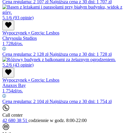
Cena regularna:
2 107
zł
Najniższa cena z 30 dni: 1 707 zł
5.1/6
(93 opinie)
Wypoczynek
•
Grecja: Lesbos
Chrysoula Studios
1 728
zł/os.
Cena regularna:
2 128
zł
Najniższa cena z 30 dni: 1 728 zł
5.2/6
(43 opinie)
Wypoczynek
•
Grecja: Lesbos
Anaxos Bay
1 754
zł/os.
Cena regularna:
2 104
zł
Najniższa cena z 30 dni: 1 754 zł
Call center
42 680 38 51
codziennie
w godz. 8:00-22:00