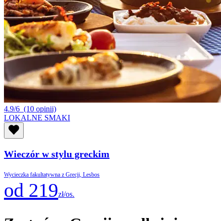
4.9/6
(10 opinii)
LOKALNE SMAKI
Wieczór w stylu greckim
Wycieczka fakultatywna z Grecji, Lesbos
od 219
zł/os.