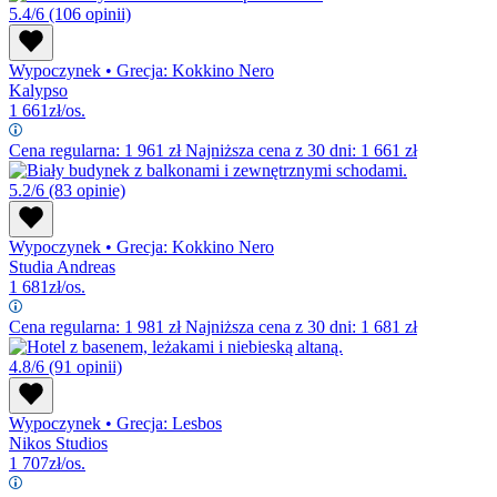
5.4/6
(106 opinii)
Wypoczynek
•
Grecja: Kokkino Nero
Kalypso
1 661
zł/os.
Cena regularna:
1 961
zł
Najniższa cena z 30 dni: 1 661 zł
5.2/6
(83 opinie)
Wypoczynek
•
Grecja: Kokkino Nero
Studia Andreas
1 681
zł/os.
Cena regularna:
1 981
zł
Najniższa cena z 30 dni: 1 681 zł
4.8/6
(91 opinii)
Wypoczynek
•
Grecja: Lesbos
Nikos Studios
1 707
zł/os.