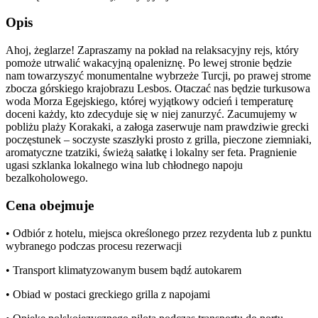
Opis
Ahoj, żeglarze! Zapraszamy na pokład na relaksacyjny rejs, który
pomoże utrwalić wakacyjną opaleniznę. Po lewej stronie będzie
nam towarzyszyć monumentalne wybrzeże Turcji, po prawej strome
zbocza górskiego krajobrazu Lesbos. Otaczać nas będzie turkusowa
woda Morza Egejskiego, której wyjątkowy odcień i temperaturę
doceni każdy, kto zdecyduje się w niej zanurzyć. Zacumujemy w
pobliżu plaży Korakaki, a załoga zaserwuje nam prawdziwie grecki
poczęstunek – soczyste szaszłyki prosto z grilla, pieczone ziemniaki,
aromatyczne tzatziki, świeżą sałatkę i lokalny ser feta. Pragnienie
ugasi szklanka lokalnego wina lub chłodnego napoju
bezalkoholowego.
Cena obejmuje
• Odbiór z hotelu, miejsca określonego przez rezydenta lub z punktu
wybranego podczas procesu rezerwacji
• Transport klimatyzowanym busem bądź autokarem
• Obiad w postaci greckiego grilla z napojami