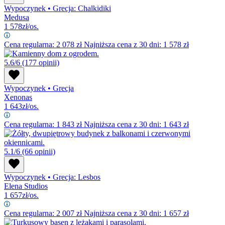
Wypoczynek
•
Grecja: Chalkidiki
Medusa
1 578
zł/os.
Cena regularna:
2 078
zł
Najniższa cena z 30 dni: 1 578 zł
5.6/6
(177 opinii)
Wypoczynek
•
Grecja
Xenonas
1 643
zł/os.
Cena regularna:
1 843
zł
Najniższa cena z 30 dni: 1 643 zł
5.1/6
(66 opinii)
Wypoczynek
•
Grecja: Lesbos
Elena Studios
1 657
zł/os.
Cena regularna:
2 007
zł
Najniższa cena z 30 dni: 1 657 zł