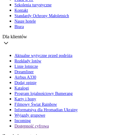
Szkolenia turystyczne
Kontakt
Standardy Ochrony Małoletnich
Nasze hotele
Biura
Dla klientów
Aktualne wytyczne przed podróżą
Rozkłady lotów
Linie lotnicze
Dreamliner
Airbus A330
Dodaj opinię
Katalogi
Program lojalnościowy Bumerang
Karty i bony
Filmowy Świat Rainbow
Informatsiya dla Hromadian Ukrainy
Wyjazdy grupowe
Incoming
Dostępność cyfrowa