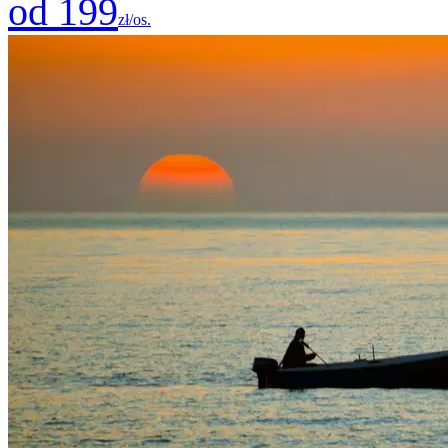
od 199
zł/os.