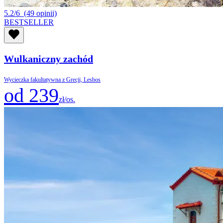
5.2/6
(49 opinii)
BESTSELLER
Wulkaniczny zachód
Wycieczka fakultatywna z Grecji, Lesbos
od 239
zł/os.