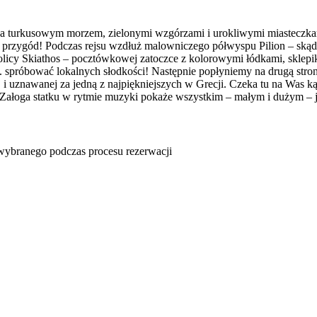
a turkusowym morzem, zielonymi wzgórzami i urokliwymi miasteczkami. 
u i przygód! Podczas rejsu wzdłuż malowniczego półwyspu Pilion – ską
licy Skiathos – pocztówkowej zatoczce z kolorowymi łódkami, sklepik
. spróbować lokalnych słodkości! Następnie popłyniemy na drugą stron
tej i uznawanej za jedną z najpiękniejszych w Grecji. Czeka tu na Was
Załoga statku w rytmie muzyki pokaże wszystkim – małym i dużym – j
u wybranego podczas procesu rezerwacji