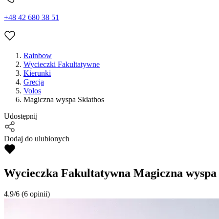
+48 42 680 38 51
Rainbow
Wycieczki Fakultatywne
Kierunki
Grecja
Volos
Magiczna wyspa Skiathos
Udostępnij
Dodaj do ulubionych
Wycieczka Fakultatywna
Magiczna wyspa 
4.9/6
(6 opinii)