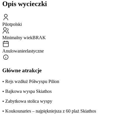
Opis wycieczki
Pilot
polski
Minimalny wiek
BRAK
Anulowanie
elastyczne
Główne atrakcje
• Rejs wzdłuż Półwyspu Pilion
• Bajkowa wyspa Skiathos
• Zabytkowa stolica wyspy
• Koukounaries – najpiękniejsza z 60 plaż Skiathos