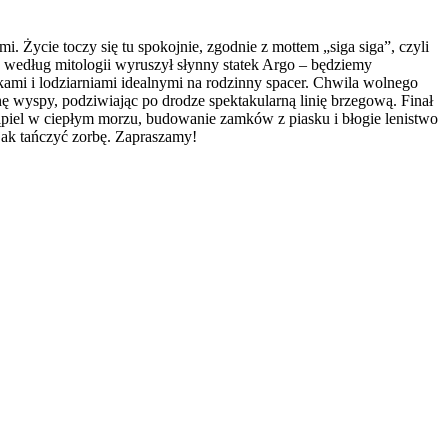
Życie toczy się tu spokojnie, zgodnie z mottem „siga siga”, czyli
d według mitologii wyruszył słynny statek Argo – będziemy
ami i lodziarniami idealnymi na rodzinny spacer. Chwila wolnego
ę wyspy, podziwiając po drodze spektakularną linię brzegową. Finał
 kąpiel w ciepłym morzu, budowanie zamków z piasku i błogie lenistwo
ak tańczyć zorbę. Zapraszamy!