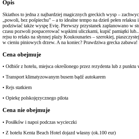
Opis
Skiathos to jedna z najbardziej magicznych greckich wysp – zachwyc
„powoli, bez pośpiechu” – a to idealne tempo na dzień pełen relaks
podziwiać także wyspę Evię. Pierwszy przystanek zaplanowano w sto
czasu pozwoli pospacerować wąskimi uliczkami, kupić pamiątki lub..
rejsu to relaks na słynnej plaży Koukounaries – szerokiej, piaszczys
w cieniu piniowych drzew. A na koniec? Prawdziwa grecka zabawa! 
Cena obejmuje
• Odbiór z hotelu, miejsca określonego przez rezydenta lub z punkt
• Transport klimatyzowanym busem bądź autokarem
• Rejs statkiem
• Opiekę polskojęzycznego pilota
Cena nie obejmuje
• Posiłków i napoi podczas wycieczki
• Z hotelu Kenta Beach Hotel dojazd własny (ok.100 eur)