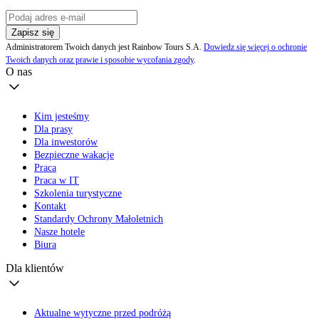
Zapisz się
Administratorem Twoich danych jest Rainbow Tours S.A.
Dowiedz się więcej o ochronie
Twoich danych oraz prawie i sposobie wycofania zgody
.
O nas
Kim jesteśmy
Dla prasy
Dla inwestorów
Bezpieczne wakacje
Praca
Praca w IT
Szkolenia turystyczne
Kontakt
Standardy Ochrony Małoletnich
Nasze hotele
Biura
Dla klientów
Aktualne wytyczne przed podróżą