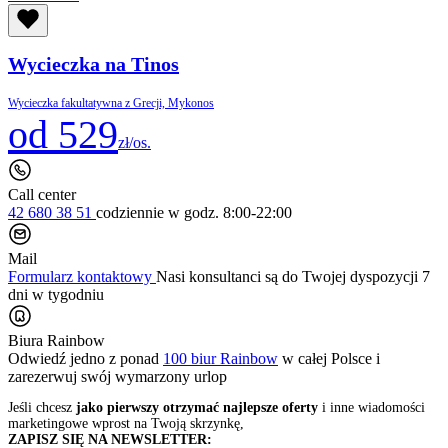
Wycieczka na Tinos
Wycieczka fakultatywna z Grecji, Mykonos
od 529
zł/os.
Call center
42 680 38 51
codziennie
w godz. 8:00-22:00
Mail
Formularz kontaktowy
Nasi konsultanci są do Twojej dyspozycji 7
dni w tygodniu
Biura Rainbow
Odwiedź jedno z ponad
100 biur Rainbow
w całej Polsce i
zarezerwuj swój
wymarzony urlop
Jeśli chcesz
jako pierwszy otrzymać najlepsze oferty
i inne wiadomości
marketingowe wprost na Twoją skrzynkę,
ZAPISZ SIĘ NA NEWSLETTER: