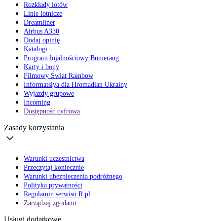
Rozkłady lotów
Linie lotnicze
Dreamliner
Airbus A330
Dodaj opinię
Katalogi
Program lojalnościowy Bumerang
Karty i bony
Filmowy Świat Rainbow
Informatsiya dla Hromadian Ukrainy
Wyjazdy grupowe
Incoming
Dostępność cyfrowa
Zasady korzystania
Warunki uczestnictwa
Przeczytaj koniecznie
Warunki ubezpieczenia podróżnego
Polityka prywatności
Regulamin serwisu R.pl
Zarządzaj zgodami
Usługi dodatkowe