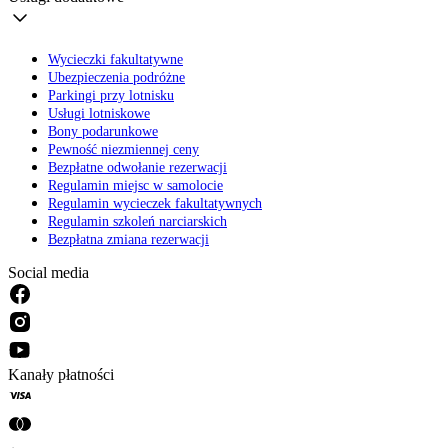
Wycieczki fakultatywne
Ubezpieczenia podróżne
Parkingi przy lotnisku
Usługi lotniskowe
Bony podarunkowe
Pewność niezmiennej ceny
Bezpłatne odwołanie rezerwacji
Regulamin miejsc w samolocie
Regulamin wycieczek fakultatywnych
Regulamin szkoleń narciarskich
Bezpłatna zmiana rezerwacji
Social media
Kanały płatności