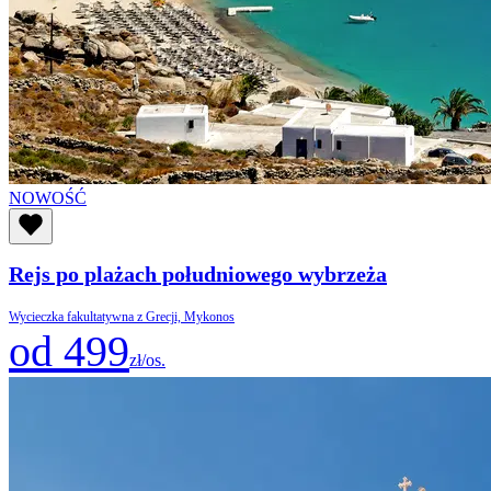
NOWOŚĆ
Rejs po plażach południowego wybrzeża
Wycieczka fakultatywna z Grecji, Mykonos
od 499
zł/os.