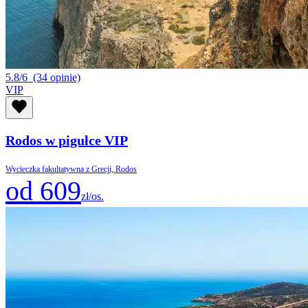
5.8/6
(34 opinie)
VIP
Rodos w pigułce VIP
Wycieczka fakultatywna z Grecji, Rodos
od 609
zł/os.