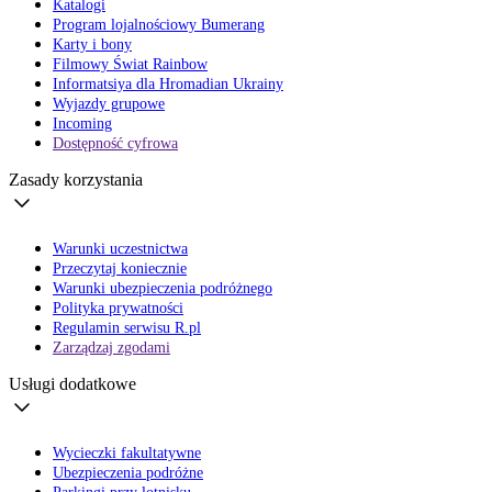
Katalogi
Program lojalnościowy Bumerang
Karty i bony
Filmowy Świat Rainbow
Informatsiya dla Hromadian Ukrainy
Wyjazdy grupowe
Incoming
Dostępność cyfrowa
Zasady korzystania
Warunki uczestnictwa
Przeczytaj koniecznie
Warunki ubezpieczenia podróżnego
Polityka prywatności
Regulamin serwisu R.pl
Zarządzaj zgodami
Usługi dodatkowe
Wycieczki fakultatywne
Ubezpieczenia podróżne