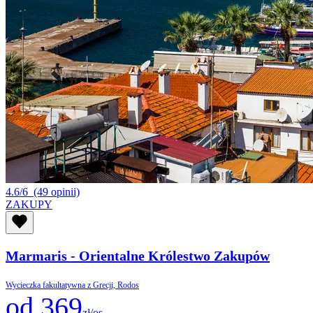
4.6/6
(49 opinii)
ZAKUPY
Marmaris - Orientalne Królestwo Zakupów
Wycieczka fakultatywna z Grecji, Rodos
od 369
zł/os.