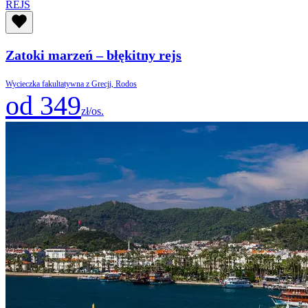
REJS
Zatoki marzeń – błękitny rejs
Wycieczka fakultatywna z Grecji, Rodos
od 349
zł/os.