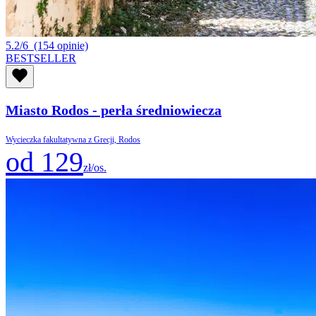
5.2/6
(154 opinie)
BESTSELLER
Miasto Rodos - perła średniowiecza
Wycieczka fakultatywna z Grecji, Rodos
od 129
zł/os.