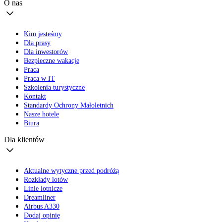
O nas
Kim jesteśmy
Dla prasy
Dla inwestorów
Bezpieczne wakacje
Praca
Praca w IT
Szkolenia turystyczne
Kontakt
Standardy Ochrony Małoletnich
Nasze hotele
Biura
Dla klientów
Aktualne wytyczne przed podróżą
Rozkłady lotów
Linie lotnicze
Dreamliner
Airbus A330
Dodaj opinię