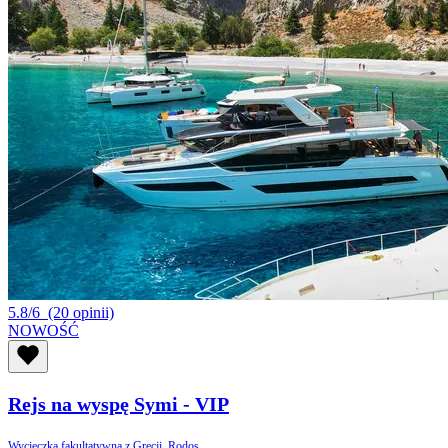
5.8/6
(20 opinii)
NOWOŚĆ
Rejs na wyspę Symi - VIP
Wycieczka fakultatywna z Grecji, Rodos