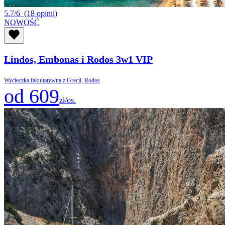
5.7/6
(18 opinii)
NOWOŚĆ
Lindos, Embonas i Rodos 3w1 VIP
Wycieczka fakultatywna z Grecji, Rodos
od 609
zł/os.