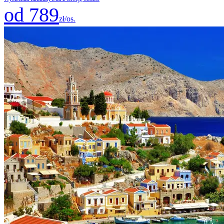
od 789
zł/os.