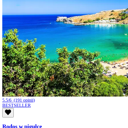
5.5/6
(191 opinii)
BESTSELLER
Rodos w pigułce