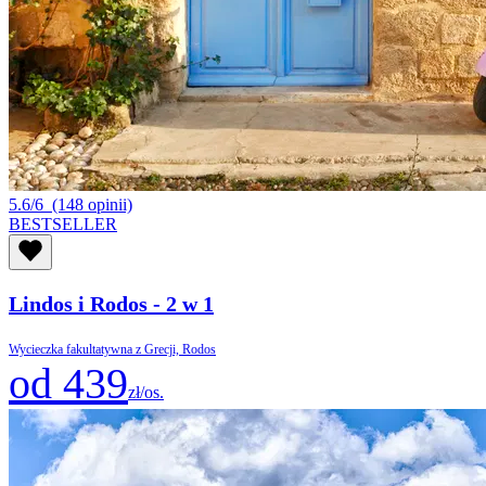
5.6/6
(148 opinii)
BESTSELLER
Lindos i Rodos - 2 w 1
Wycieczka fakultatywna z Grecji, Rodos
od 439
zł/os.