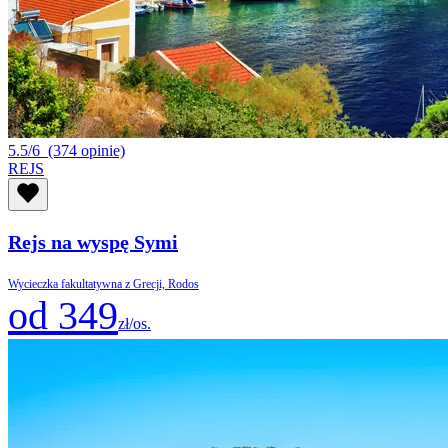
5.5/6
(374 opinie)
REJS
Rejs na wyspę Symi
Wycieczka fakultatywna z Grecji, Rodos
od 349
zł/os.