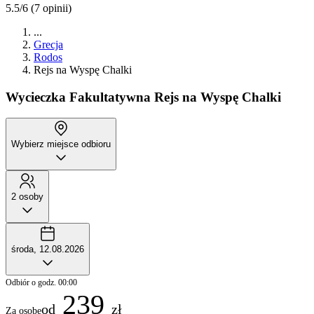
5.5/6
(7 opinii)
...
Grecja
Rodos
Rejs na Wyspę Chalki
Wycieczka Fakultatywna
Rejs na Wyspę Chalki
Wybierz miejsce odbioru
2 osoby
środa, 12.08.2026
Odbiór o godz. 00:00
239
od
zł
Za osobę