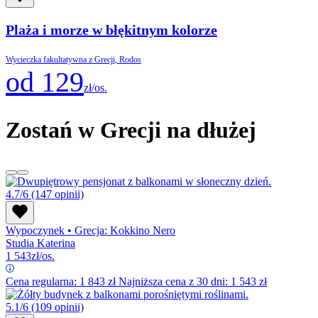
Plaża i morze w błękitnym kolorze
Wycieczka fakultatywna z Grecji, Rodos
od 129
zł/os.
Zostań w Grecji na dłużej
4.7/6
(147 opinii)
Wypoczynek
•
Grecja: Kokkino Nero
Studia Katerina
1 543
zł/os.
Cena regularna:
1 843
zł
Najniższa cena z 30 dni: 1 543 zł
5.1/6
(109 opinii)