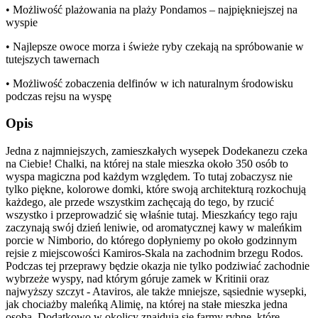
• Możliwość plażowania na plaży Pondamos – najpiękniejszej na
wyspie
• Najlepsze owoce morza i świeże ryby czekają na spróbowanie w
tutejszych tawernach
• Możliwość zobaczenia delfinów w ich naturalnym środowisku
podczas rejsu na wyspę
Opis
Jedna z najmniejszych, zamieszkałych wysepek Dodekanezu czeka
na Ciebie! Chalki, na której na stale mieszka około 350 osób to
wyspa magiczna pod każdym względem. To tutaj zobaczysz nie
tylko piękne, kolorowe domki, które swoją architekturą rozkochują
każdego, ale przede wszystkim zachęcają do tego, by rzucić
wszystko i przeprowadzić się właśnie tutaj. Mieszkańcy tego raju
zaczynają swój dzień leniwie, od aromatycznej kawy w maleńkim
porcie w Nimborio, do którego dopłyniemy po około godzinnym
rejsie z miejscowości Kamiros-Skala na zachodnim brzegu Rodos.
Podczas tej przeprawy będzie okazja nie tylko podziwiać zachodnie
wybrzeże wyspy, nad którym góruje zamek w Kritinii oraz
najwyższy szczyt - Ataviros, ale także mniejsze, sąsiednie wysepki,
jak chociażby maleńką Alimię, na której na stałe mieszka jedna
osoba. Dodatkowo w okolicy znajdują się farmy rybne, które