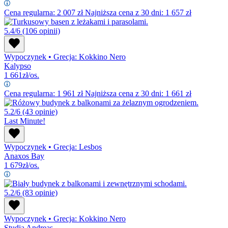
Cena regularna:
2 007
zł
Najniższa cena z 30 dni: 1 657 zł
5.4/6
(106 opinii)
Wypoczynek
•
Grecja: Kokkino Nero
Kalypso
1 661
zł/os.
Cena regularna:
1 961
zł
Najniższa cena z 30 dni: 1 661 zł
5.2/6
(43 opinie)
Last Minute!
Wypoczynek
•
Grecja: Lesbos
Anaxos Bay
1 679
zł/os.
5.2/6
(83 opinie)
Wypoczynek
•
Grecja: Kokkino Nero
Studia Andreas