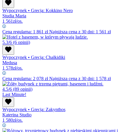
Wypoczynek
•
Grecja: Kokkino Nero
Studia Maria
1 561
zł/os.
Cena regularna:
1 861
zł
Najniższa cena z 30 dni: 1 561 zł
5.3/6
(6 opinii)
Wypoczynek
•
Grecja: Chalkidiki
Medusa
1 578
zł/os.
Cena regularna:
2 078
zł
Najniższa cena z 30 dni: 1 578 zł
4.5/6
(89 opinii)
Last Minute!
Wypoczynek
•
Grecja: Zakynthos
Katerina Studio
1 580
zł/os.