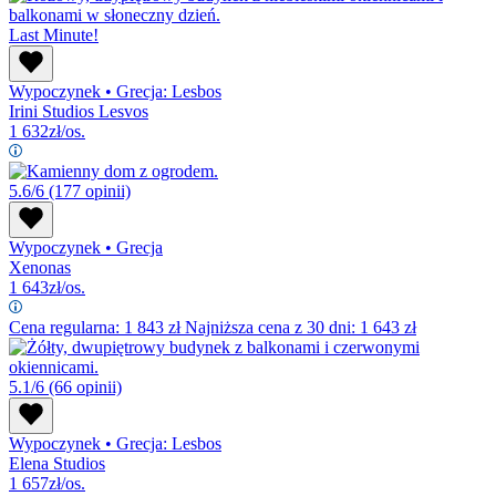
Last Minute!
Wypoczynek
•
Grecja: Lesbos
Irini Studios Lesvos
1 632
zł/os.
5.6/6
(177 opinii)
Wypoczynek
•
Grecja
Xenonas
1 643
zł/os.
Cena regularna:
1 843
zł
Najniższa cena z 30 dni: 1 643 zł
5.1/6
(66 opinii)
Wypoczynek
•
Grecja: Lesbos
Elena Studios
1 657
zł/os.