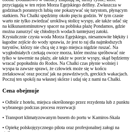
przyciągają w ten rejon Morza Egejskiego delfiny. Zwłaszcza w
godzinach porannych lubią one pokazywać się turystom, płynącym
statkiem. Na Chalki spędzimy około pięciu godzin. W tym czasie
warto nie tylko zwiedzać urokliwą stolicę wyspy, ale także udać się
na kilkunastominutowy spacer na pobliska plażę Pondamos, gdzie
można zanurzyć się chłodnych wodach tamtejszej zatoki.
Krystalicznie czysta woda Morza Egejskiego, niesamowite błękity i
łagodne zejście do wody sprawia, że jest to raj dla najmłodszych
turystów, którzy nie chcą się z tego miejsca nigdzie ruszać. Na
wygłodniałych czekają owoce morza, które można spróbować nie
tylko w tawernie na plaży, ale także w porcie wyspy, skąd będziemy
wracać popołudniu do Rodos. Na Chalki czas płynie wolniej i
wyspa ta zawsze sprawi, że człowiek może się w końcu
zrelaksować oraz poczuć jak na prawdziwych, greckich wakacjach.
Poczuj ten spokój na własnej skórze i udaj się z nami na Chalki.
Cena obejmuje
• Odbiór z hotelu, miejsca określonego przez rezydenta lub z punktu
wybranego podczas procesu rezerwacji
• Transport klimatyzowanym busem do portu w Kamiros-Skala
• Opiekę polskojęzycznego pilota oraz profesjonalnej załogi na