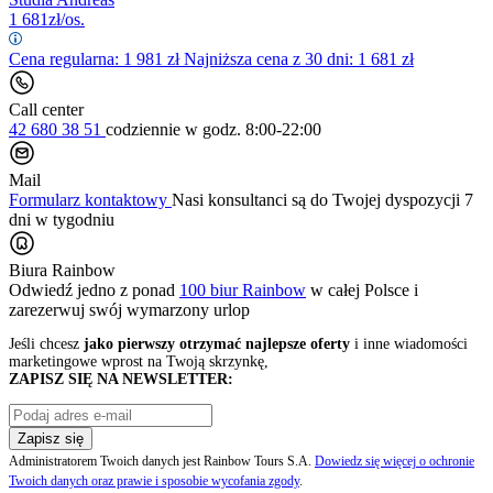
1 681
zł/os.
Cena regularna:
1 981
zł
Najniższa cena z 30 dni: 1 681 zł
Call center
42 680 38 51
codziennie
w godz. 8:00-22:00
Mail
Formularz kontaktowy
Nasi konsultanci są do Twojej dyspozycji 7
dni w tygodniu
Biura Rainbow
Odwiedź jedno z ponad
100 biur Rainbow
w całej Polsce i
zarezerwuj swój
wymarzony urlop
Jeśli chcesz
jako pierwszy otrzymać najlepsze oferty
i inne wiadomości
marketingowe wprost na Twoją skrzynkę,
ZAPISZ SIĘ NA NEWSLETTER:
Zapisz się
Administratorem Twoich danych jest Rainbow Tours S.A.
Dowiedz się więcej o ochronie
Twoich danych oraz prawie i sposobie wycofania zgody
.