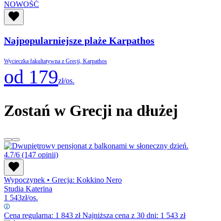
NOWOŚĆ
Najpopularniejsze plaże Karpathos
Wycieczka fakultatywna z Grecji, Karpathos
od 179
zł/os.
Zostań w Grecji na dłużej
4.7/6
(147 opinii)
Wypoczynek
•
Grecja: Kokkino Nero
Studia Katerina
1 543
zł/os.
Cena regularna:
1 843
zł
Najniższa cena z 30 dni: 1 543 zł