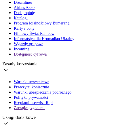
Dreamliner
Airbus A330
Dodaj opinię
Katalogi
Program lojalnościowy Bumerang
Karty i bony
Filmowy Świat Rainbow
Informatsiya dla Hromadian Ukrainy
Wyjazdy grupowe
Incoming
Dostępność cyfrowa
Zasady korzystania
Warunki uczestnictwa
Przeczytaj koniecznie
Warunki ubezpieczenia podróżnego
Polityka prywatności
Regulamin serwisu R.pl
Zarządzaj zgodami
Usługi dodatkowe