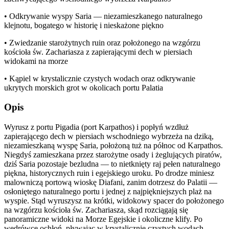
• Odkrywanie wyspy Saria — niezamieszkanego naturalnego
klejnotu, bogatego w historię i nieskażone piękno
• Zwiedzanie starożytnych ruin oraz położonego na wzgórzu
kościoła św. Zachariasza z zapierającymi dech w piersiach
widokami na morze
• Kąpiel w krystalicznie czystych wodach oraz odkrywanie
ukrytych morskich grot w okolicach portu Palatia
Opis
Wyrusz z portu Pigadia (port Karpathos) i popłyń wzdłuż
zapierającego dech w piersiach wschodniego wybrzeża na dziką,
niezamieszkaną wyspę Saria, położoną tuż na północ od Karpathos.
Niegdyś zamieszkana przez starożytne osady i żeglujących piratów,
dziś Saria pozostaje bezludna — to nietknięty raj pełen naturalnego
piękna, historycznych ruin i egejskiego uroku. Po drodze miniesz
malowniczą portową wioskę Diafani, zanim dotrzesz do Palatii —
osłoniętego naturalnego portu i jednej z najpiękniejszych plaż na
wyspie. Stąd wyruszysz na krótki, widokowy spacer do położonego
na wzgórzu kościoła św. Zachariasza, skąd rozciągają się
panoramiczne widoki na Morze Egejskie i okoliczne klify. Po
wędrówce ochłoń, pływając w krystalicznie czystych wodach,