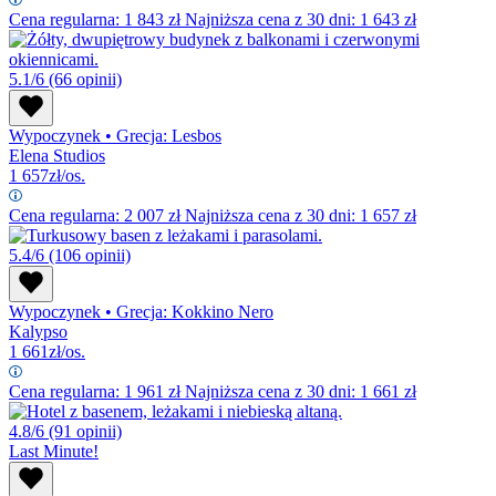
Cena regularna:
1 843
zł
Najniższa cena z 30 dni: 1 643 zł
5.1/6
(66 opinii)
Wypoczynek
•
Grecja: Lesbos
Elena Studios
1 657
zł/os.
Cena regularna:
2 007
zł
Najniższa cena z 30 dni: 1 657 zł
5.4/6
(106 opinii)
Wypoczynek
•
Grecja: Kokkino Nero
Kalypso
1 661
zł/os.
Cena regularna:
1 961
zł
Najniższa cena z 30 dni: 1 661 zł
4.8/6
(91 opinii)
Last Minute!