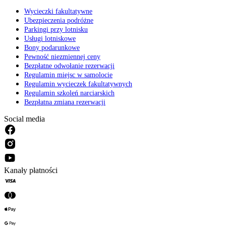
Wycieczki fakultatywne
Ubezpieczenia podróżne
Parkingi przy lotnisku
Usługi lotniskowe
Bony podarunkowe
Pewność niezmiennej ceny
Bezpłatne odwołanie rezerwacji
Regulamin miejsc w samolocie
Regulamin wycieczek fakultatywnych
Regulamin szkoleń narciarskich
Bezpłatna zmiana rezerwacji
Social media
Kanały płatności