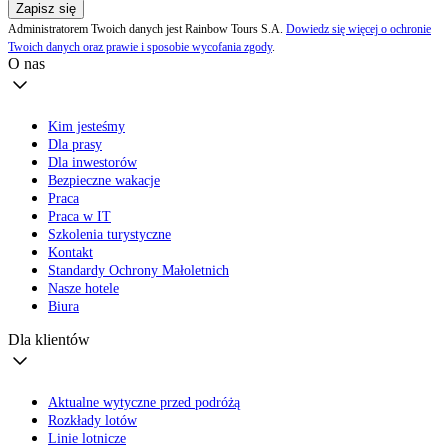
Zapisz się
Administratorem Twoich danych jest Rainbow Tours S.A.
Dowiedz się więcej o ochronie
Twoich danych oraz prawie i sposobie wycofania zgody
.
O nas
Kim jesteśmy
Dla prasy
Dla inwestorów
Bezpieczne wakacje
Praca
Praca w IT
Szkolenia turystyczne
Kontakt
Standardy Ochrony Małoletnich
Nasze hotele
Biura
Dla klientów
Aktualne wytyczne przed podróżą
Rozkłady lotów
Linie lotnicze