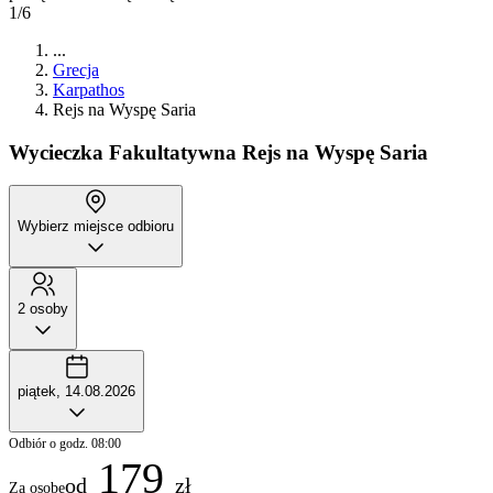
1/6
...
Grecja
Karpathos
Rejs na Wyspę Saria
Wycieczka Fakultatywna
Rejs na Wyspę Saria
Wybierz miejsce odbioru
2 osoby
piątek, 14.08.2026
Odbiór o godz. 08:00
179
od
zł
Za osobę