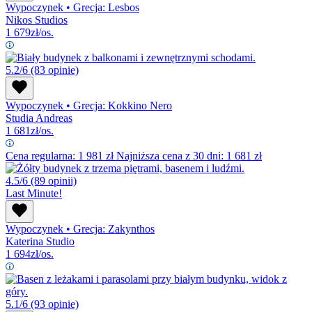
Wypoczynek
•
Grecja: Lesbos
Nikos Studios
1 679
zł/os.
5.2/6
(83 opinie)
Wypoczynek
•
Grecja: Kokkino Nero
Studia Andreas
1 681
zł/os.
Cena regularna:
1 981
zł
Najniższa cena z 30 dni: 1 681 zł
4.5/6
(89 opinii)
Last Minute!
Wypoczynek
•
Grecja: Zakynthos
Katerina Studio
1 694
zł/os.
5.1/6
(93 opinie)