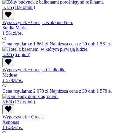
5.1/6
(109 opinii)
Wypoczynek
•
Grecja: Kokkino Nero
Studia Maria
1 561
zł/os.
Cena regularna:
1 861
zł
Najniższa cena z 30 dni: 1 561 zł
5.3/6
(6 opinii)
Wypoczynek
•
Grecja: Chalkidiki
Medusa
1 578
zł/os.
Cena regularna:
2 078
zł
Najniższa cena z 30 dni: 1 578 zł
5.6/6
(177 opinii)
Wypoczynek
•
Grecja
Xenonas
1 643
zł/os.