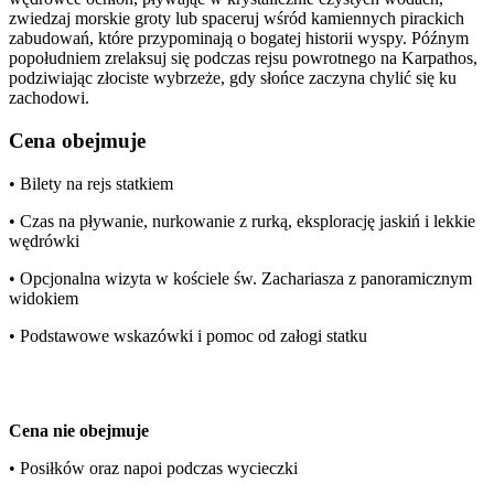
zwiedzaj morskie groty lub spaceruj wśród kamiennych pirackich
zabudowań, które przypominają o bogatej historii wyspy. Późnym
popołudniem zrelaksuj się podczas rejsu powrotnego na Karpathos,
podziwiając złociste wybrzeże, gdy słońce zaczyna chylić się ku
zachodowi.
Cena obejmuje
• Bilety na rejs statkiem
• Czas na pływanie, nurkowanie z rurką, eksplorację jaskiń i lekkie
wędrówki
• Opcjonalna wizyta w kościele św. Zachariasza z panoramicznym
widokiem
• Podstawowe wskazówki i pomoc od załogi statku
Cena nie obejmuje
• Posiłków oraz napoi podczas wycieczki