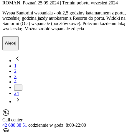
ROMAN, Poznań 25.09.2024
| Termin pobytu wrzesień 2024
Wyspa Santorini wspaniała - ok.2,5 godziny katamaranem z portu,
wcześniej godzina jazdy autokarem z Resortu do portu. Widoki na
Santorini (Oia) wspaniałe (pocztówkowe). Polecam każdemu taką
wycieczkę. Można zrobić wspaniałe zdjęcia.
Więcej
1
2
3
4
...
24
Call center
42 680 38 51
codziennie
w godz. 8:00-22:00