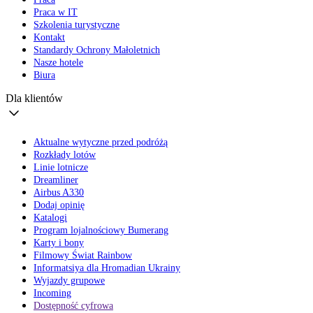
Praca w IT
Szkolenia turystyczne
Kontakt
Standardy Ochrony Małoletnich
Nasze hotele
Biura
Dla klientów
Aktualne wytyczne przed podróżą
Rozkłady lotów
Linie lotnicze
Dreamliner
Airbus A330
Dodaj opinię
Katalogi
Program lojalnościowy Bumerang
Karty i bony
Filmowy Świat Rainbow
Informatsiya dla Hromadian Ukrainy
Wyjazdy grupowe
Incoming
Dostępność cyfrowa