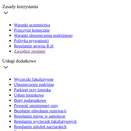
Zasady korzystania
Warunki uczestnictwa
Przeczytaj koniecznie
Warunki ubezpieczenia podróżnego
Polityka prywatności
Regulamin serwisu R.pl
Zarządzaj zgodami
Usługi dodatkowe
Wycieczki fakultatywne
Ubezpieczenia podróżne
Parkingi przy lotnisku
Usługi lotniskowe
Bony podarunkowe
Pewność niezmiennej ceny
Bezpłatne odwołanie rezerwacji
Regulamin miejsc w samolocie
Regulamin wycieczek fakultatywnych
Regulamin szkoleń narciarskich