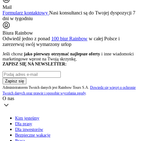
Mail
Formularz kontaktowy
Nasi konsultanci są do Twojej dyspozycji 7
dni w tygodniu
Biura Rainbow
Odwiedź jedno z ponad
100 biur Rainbow
w całej Polsce i
zarezerwuj swój
wymarzony urlop
Jeśli chcesz
jako pierwszy otrzymać najlepsze oferty
i inne wiadomości
marketingowe wprost na Twoją skrzynkę,
ZAPISZ SIĘ NA NEWSLETTER:
Zapisz się
Administratorem Twoich danych jest Rainbow Tours S.A.
Dowiedz się więcej o ochronie
Twoich danych oraz prawie i sposobie wycofania zgody
.
O nas
Kim jesteśmy
Dla prasy
Dla inwestorów
Bezpieczne wakacje
Praca