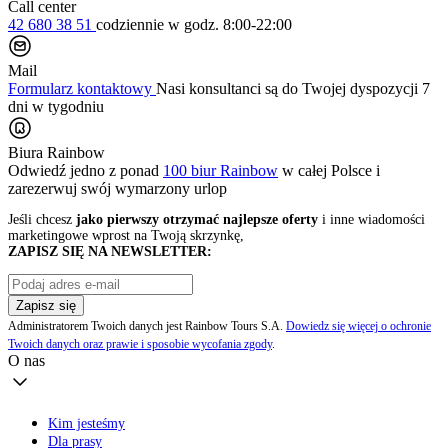
Call center
42 680 38 51
codziennie
w godz. 8:00-22:00
Mail
Formularz kontaktowy
Nasi konsultanci są do Twojej dyspozycji 7
dni w tygodniu
Biura Rainbow
Odwiedź jedno z ponad
100 biur Rainbow
w całej Polsce i
zarezerwuj swój
wymarzony urlop
Jeśli chcesz
jako pierwszy otrzymać najlepsze oferty
i inne wiadomości
marketingowe wprost na Twoją skrzynkę,
ZAPISZ SIĘ NA NEWSLETTER:
Zapisz się
Administratorem Twoich danych jest Rainbow Tours S.A.
Dowiedz się więcej o ochronie
Twoich danych oraz prawie i sposobie wycofania zgody
.
O nas
Kim jesteśmy
Dla prasy