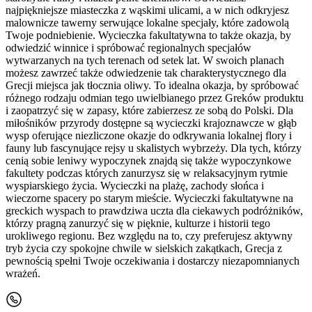
najpiękniejsze miasteczka z wąskimi ulicami, a w nich odkryjesz
malownicze tawerny serwujące lokalne specjały, które zadowolą
Twoje podniebienie. Wycieczka fakultatywna to także okazja, by
odwiedzić winnice i spróbować regionalnych specjałów
wytwarzanych na tych terenach od setek lat. W swoich planach
możesz zawrzeć także odwiedzenie tak charakterystycznego dla
Grecji miejsca jak tłocznia oliwy. To idealna okazja, by spróbować
różnego rodzaju odmian tego uwielbianego przez Greków produktu
i zaopatrzyć się w zapasy, które zabierzesz ze sobą do Polski. Dla
miłośników przyrody dostępne są wycieczki krajoznawcze w głąb
wysp oferujące niezliczone okazje do odkrywania lokalnej flory i
fauny lub fascynujące rejsy u skalistych wybrzeży. Dla tych, którzy
cenią sobie leniwy wypoczynek znajdą się także wypoczynkowe
fakultety podczas których zanurzysz się w relaksacyjnym rytmie
wyspiarskiego życia. Wycieczki na plażę, zachody słońca i
wieczorne spacery po starym mieście. Wycieczki fakultatywne na
greckich wyspach to prawdziwa uczta dla ciekawych podróżników,
którzy pragną zanurzyć się w pięknie, kulturze i historii tego
urokliwego regionu. Bez względu na to, czy preferujesz aktywny
tryb życia czy spokojne chwile w sielskich zakątkach, Grecja z
pewnością spełni Twoje oczekiwania i dostarczy niezapomnianych
wrażeń.