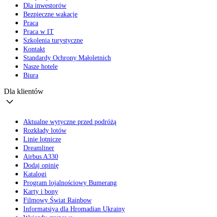
Dla inwestorów
Bezpieczne wakacje
Praca
Praca w IT
Szkolenia turystyczne
Kontakt
Standardy Ochrony Małoletnich
Nasze hotele
Biura
Dla klientów
Aktualne wytyczne przed podróżą
Rozkłady lotów
Linie lotnicze
Dreamliner
Airbus A330
Dodaj opinię
Katalogi
Program lojalnościowy Bumerang
Karty i bony
Filmowy Świat Rainbow
Informatsiya dla Hromadian Ukrainy