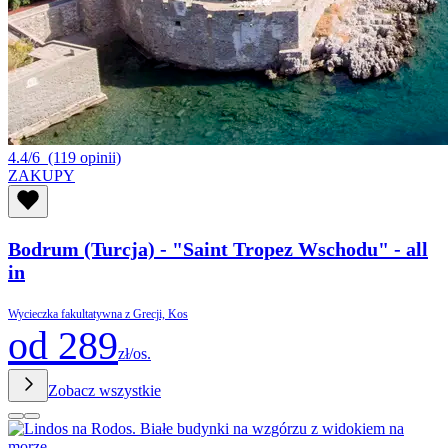
4.4/6
(119 opinii)
ZAKUPY
Bodrum (Turcja) - "Saint Tropez Wschodu" - all
in
Wycieczka fakultatywna z Grecji, Kos
od 289
zł/os.
Zobacz wszystkie