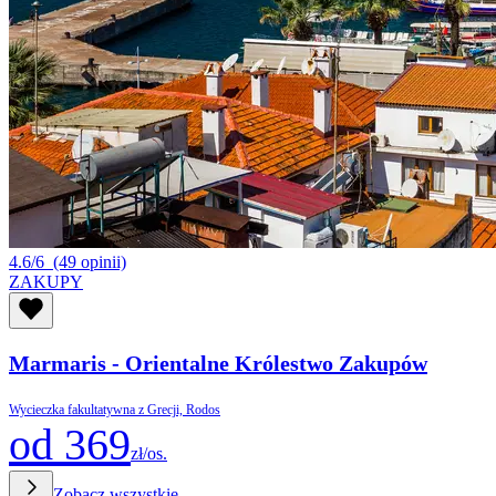
4.6/6
(49 opinii)
ZAKUPY
Marmaris - Orientalne Królestwo Zakupów
Wycieczka fakultatywna z Grecji, Rodos
od 369
zł/os.
Zobacz wszystkie