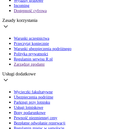
Wyjazdy grupowe
Incoming
Dostępność cyfrowa
Zasady korzystania
Warunki uczestnictwa
Przeczytaj koniecznie
Warunki ubezpieczenia podróżnego
Polityka prywatności
Regulamin serwisu R.pl
Zarządzaj zgodami
Usługi dodatkowe
Wycieczki fakultatywne
Ubezpieczenia podróżne
Parkingi przy lotnisku
Usługi lotniskowe
Bony podarunkowe
Pewność niezmiennej ceny
Bezpłatne odwołanie rezerwacji
Regulamin miejsc w samolocie