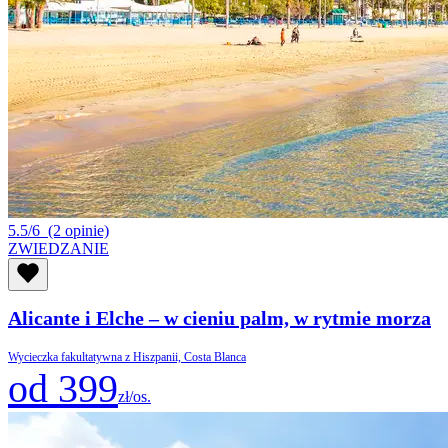
5.5/6
(2 opinie)
ZWIEDZANIE
Alicante i Elche – w cieniu palm, w rytmie morza
Wycieczka fakultatywna z Hiszpanii, Costa Blanca
od 399
zł/os.