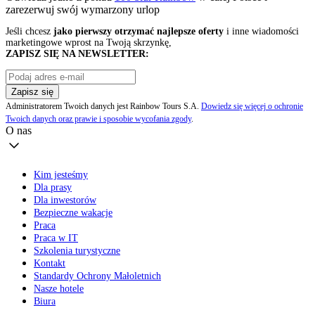
zarezerwuj swój
wymarzony urlop
Jeśli chcesz
jako pierwszy otrzymać najlepsze oferty
i inne wiadomości
marketingowe wprost na Twoją skrzynkę,
ZAPISZ SIĘ NA NEWSLETTER:
Zapisz się
Administratorem Twoich danych jest Rainbow Tours S.A.
Dowiedz się więcej o ochronie
Twoich danych oraz prawie i sposobie wycofania zgody
.
O nas
Kim jesteśmy
Dla prasy
Dla inwestorów
Bezpieczne wakacje
Praca
Praca w IT
Szkolenia turystyczne
Kontakt
Standardy Ochrony Małoletnich
Nasze hotele
Biura