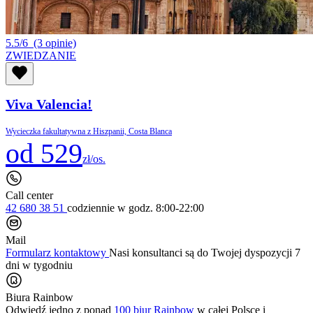
5.5/6
(3 opinie)
ZWIEDZANIE
Viva Valencia!
Wycieczka fakultatywna z Hiszpanii, Costa Blanca
od 529
zł/os.
Call center
42 680 38 51
codziennie
w godz. 8:00-22:00
Mail
Formularz kontaktowy
Nasi konsultanci są do Twojej dyspozycji 7
dni w tygodniu
Biura Rainbow
Odwiedź jedno z ponad
100 biur Rainbow
w całej Polsce i