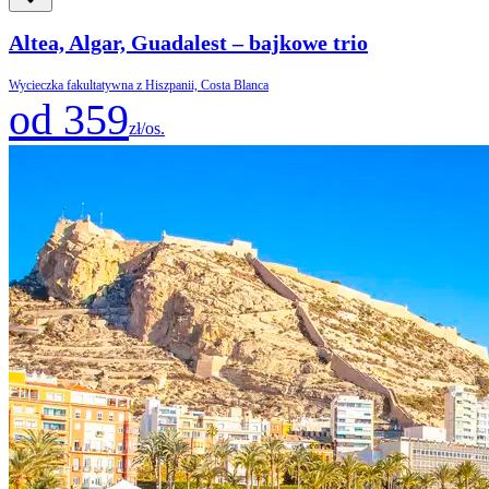
Altea, Algar, Guadalest – bajkowe trio
Wycieczka fakultatywna z Hiszpanii, Costa Blanca
od 359
zł/os.