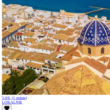
5.0/6
(1 opinia)
LOKALNIE