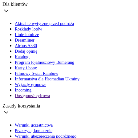
Dla klientów
Aktualne wytyczne przed podróżą
Rozkłady lotów
Linie lotnicze
Dreamliner
Airbus A330
Dodaj opinię
Katalogi
Program lojalnościowy Bumerang
Karty i bony
Filmowy Świat Rainbow
Informatsiya dla Hromadian Ukrainy
Wyjazdy grupowe
Incoming
Dostępność cyfrowa
Zasady korzystania
Warunki uczestnictwa
Przeczytaj koniecznie
Warunki ubezpieczenia podróżnego