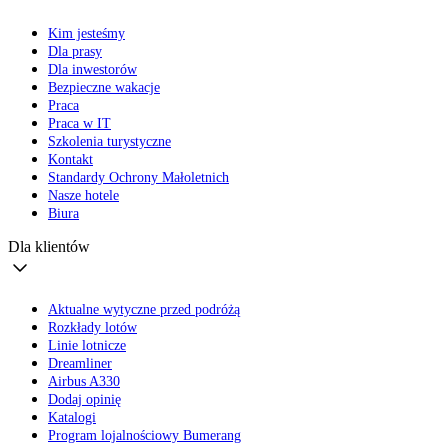
Kim jesteśmy
Dla prasy
Dla inwestorów
Bezpieczne wakacje
Praca
Praca w IT
Szkolenia turystyczne
Kontakt
Standardy Ochrony Małoletnich
Nasze hotele
Biura
Dla klientów
Aktualne wytyczne przed podróżą
Rozkłady lotów
Linie lotnicze
Dreamliner
Airbus A330
Dodaj opinię
Katalogi
Program lojalnościowy Bumerang