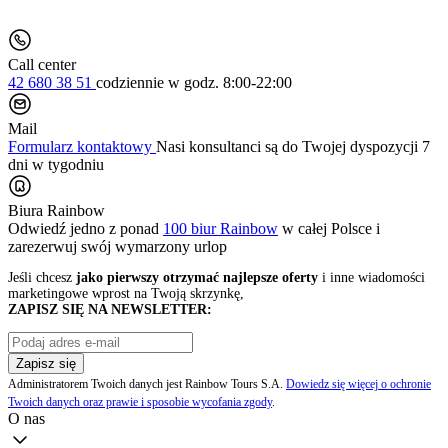
Call center
42 680 38 51
codziennie
w godz. 8:00-22:00
Mail
Formularz kontaktowy
Nasi konsultanci są do Twojej dyspozycji 7
dni w tygodniu
Biura Rainbow
Odwiedź jedno z ponad
100 biur Rainbow
w całej Polsce i
zarezerwuj swój
wymarzony urlop
Jeśli chcesz
jako pierwszy otrzymać najlepsze oferty
i inne wiadomości
marketingowe wprost na Twoją skrzynkę,
ZAPISZ SIĘ NA NEWSLETTER:
Zapisz się
Administratorem Twoich danych jest Rainbow Tours S.A.
Dowiedz się więcej o ochronie
Twoich danych oraz prawie i sposobie wycofania zgody
.
O nas