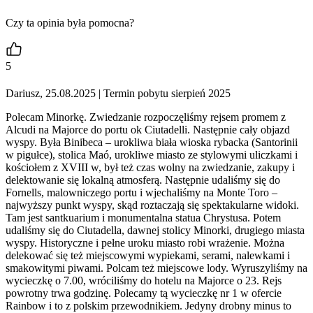
Czy ta opinia była pomocna?
5
Dariusz, 25.08.2025
| Termin pobytu sierpień 2025
Polecam Minorkę. Zwiedzanie rozpoczęliśmy rejsem promem z
Alcudi na Majorce do portu ok Ciutadelli. Następnie cały objazd
wyspy. Była Binibeca – urokliwa biała wioska rybacka (Santorinii
w pigułce), stolica Maó, urokliwe miasto ze stylowymi uliczkami i
kościołem z XVIII w, był też czas wolny na zwiedzanie, zakupy i
delektowanie się lokalną atmosferą. Następnie udaliśmy się do
Fornells, malowniczego portu i wjechaliśmy na Monte Toro –
najwyższy punkt wyspy, skąd roztaczają się spektakularne widoki.
Tam jest santkuarium i monumentalna statua Chrystusa. Potem
udaliśmy się do Ciutadella, dawnej stolicy Minorki, drugiego miasta
wyspy. Historyczne i pełne uroku miasto robi wrażenie. Można
delekować się też miejscowymi wypiekami, serami, nalewkami i
smakowitymi piwami. Polcam też miejscowe lody. Wyruszyliśmy na
wycieczkę o 7.00, wróciliśmy do hotelu na Majorce o 23. Rejs
powrotny trwa godzinę. Polecamy tą wycieczkę nr 1 w ofercie
Rainbow i to z polskim przewodnikiem. Jedyny drobny minus to