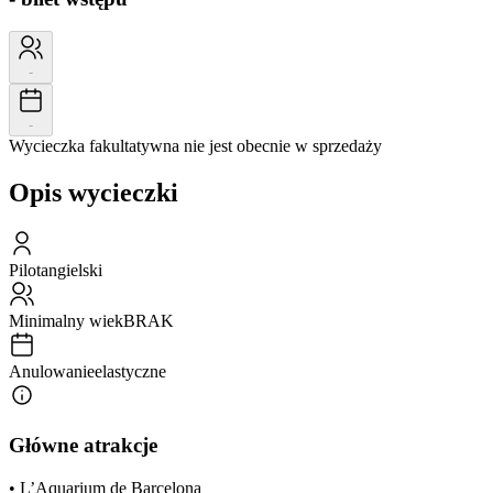
-
-
Wycieczka fakultatywna nie jest obecnie w sprzedaży
Opis wycieczki
Pilot
angielski
Minimalny wiek
BRAK
Anulowanie
elastyczne
Główne atrakcje
• L’Aquarium de Barcelona