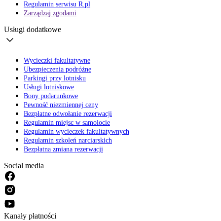
Regulamin serwisu R.pl
Zarządzaj zgodami
Usługi dodatkowe
Wycieczki fakultatywne
Ubezpieczenia podróżne
Parkingi przy lotnisku
Usługi lotniskowe
Bony podarunkowe
Pewność niezmiennej ceny
Bezpłatne odwołanie rezerwacji
Regulamin miejsc w samolocie
Regulamin wycieczek fakultatywnych
Regulamin szkoleń narciarskich
Bezpłatna zmiana rezerwacji
Social media
Kanały płatności