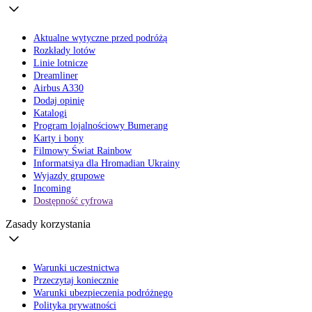
Aktualne wytyczne przed podróżą
Rozkłady lotów
Linie lotnicze
Dreamliner
Airbus A330
Dodaj opinię
Katalogi
Program lojalnościowy Bumerang
Karty i bony
Filmowy Świat Rainbow
Informatsiya dla Hromadian Ukrainy
Wyjazdy grupowe
Incoming
Dostępność cyfrowa
Zasady korzystania
Warunki uczestnictwa
Przeczytaj koniecznie
Warunki ubezpieczenia podróżnego
Polityka prywatności