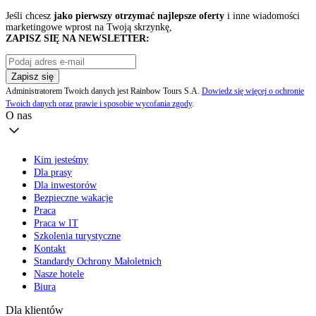
Jeśli chcesz
jako pierwszy otrzymać najlepsze oferty
i inne wiadomości
marketingowe wprost na Twoją skrzynkę,
ZAPISZ SIĘ NA NEWSLETTER:
Zapisz się
Administratorem Twoich danych jest Rainbow Tours S.A.
Dowiedz się więcej o ochronie
Twoich danych oraz prawie i sposobie wycofania zgody
.
O nas
Kim jesteśmy
Dla prasy
Dla inwestorów
Bezpieczne wakacje
Praca
Praca w IT
Szkolenia turystyczne
Kontakt
Standardy Ochrony Małoletnich
Nasze hotele
Biura
Dla klientów