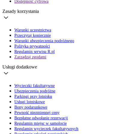
Dostępność cyfrowa
Zasady korzystania
Warunki uczestnictwa
Przeczytaj koniecznie
Warunki ubezpieczenia podróżnego
Polityka prywatności
Regulamin serwisu R.pl
Zarządzaj zgodami
Usługi dodatkowe
Wycieczki fakultatywne
Ubezpieczenia podróżne
Parkingi przy lotnisku
Usługi lotniskowe
Bony podarunkowe
Pewność niezmiennej ceny
Bezpłatne odwołanie rezerwacji
Regulamin miejsc w samolocie
Regulamin wycieczek fakultatywnych