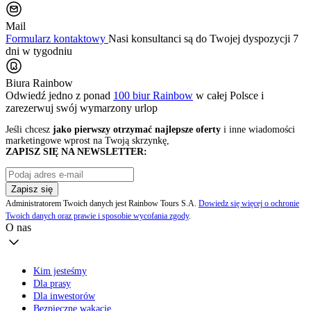
Mail
Formularz kontaktowy
Nasi konsultanci są do Twojej dyspozycji 7
dni w tygodniu
Biura Rainbow
Odwiedź jedno z ponad
100 biur Rainbow
w całej Polsce i
zarezerwuj swój
wymarzony urlop
Jeśli chcesz
jako pierwszy otrzymać najlepsze oferty
i inne wiadomości
marketingowe wprost na Twoją skrzynkę,
ZAPISZ SIĘ NA NEWSLETTER:
Zapisz się
Administratorem Twoich danych jest Rainbow Tours S.A.
Dowiedz się więcej o ochronie
Twoich danych oraz prawie i sposobie wycofania zgody
.
O nas
Kim jesteśmy
Dla prasy
Dla inwestorów
Bezpieczne wakacje