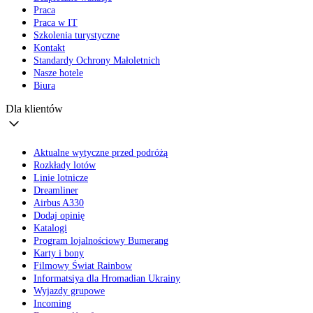
Praca
Praca w IT
Szkolenia turystyczne
Kontakt
Standardy Ochrony Małoletnich
Nasze hotele
Biura
Dla klientów
Aktualne wytyczne przed podróżą
Rozkłady lotów
Linie lotnicze
Dreamliner
Airbus A330
Dodaj opinię
Katalogi
Program lojalnościowy Bumerang
Karty i bony
Filmowy Świat Rainbow
Informatsiya dla Hromadian Ukrainy
Wyjazdy grupowe
Incoming