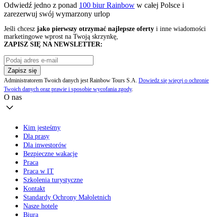
Odwiedź jedno z ponad
100 biur Rainbow
w całej Polsce i
zarezerwuj swój
wymarzony urlop
Jeśli chcesz
jako pierwszy otrzymać najlepsze oferty
i inne wiadomości
marketingowe wprost na Twoją skrzynkę,
ZAPISZ SIĘ NA NEWSLETTER:
Zapisz się
Administratorem Twoich danych jest Rainbow Tours S.A.
Dowiedz się więcej o ochronie
Twoich danych oraz prawie i sposobie wycofania zgody
.
O nas
Kim jesteśmy
Dla prasy
Dla inwestorów
Bezpieczne wakacje
Praca
Praca w IT
Szkolenia turystyczne
Kontakt
Standardy Ochrony Małoletnich
Nasze hotele
Biura