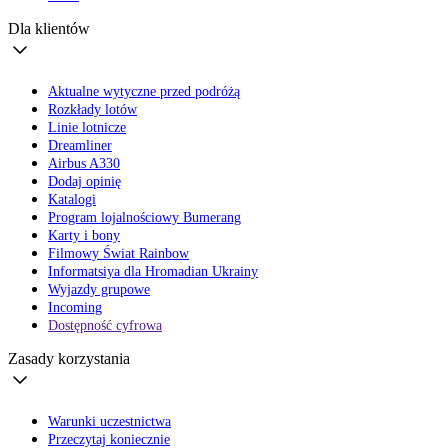
Dla klientów
Aktualne wytyczne przed podróżą
Rozkłady lotów
Linie lotnicze
Dreamliner
Airbus A330
Dodaj opinię
Katalogi
Program lojalnościowy Bumerang
Karty i bony
Filmowy Świat Rainbow
Informatsiya dla Hromadian Ukrainy
Wyjazdy grupowe
Incoming
Dostępność cyfrowa
Zasady korzystania
Warunki uczestnictwa
Przeczytaj koniecznie