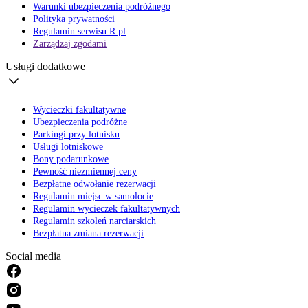
Warunki ubezpieczenia podróżnego
Polityka prywatności
Regulamin serwisu R.pl
Zarządzaj zgodami
Usługi dodatkowe
Wycieczki fakultatywne
Ubezpieczenia podróżne
Parkingi przy lotnisku
Usługi lotniskowe
Bony podarunkowe
Pewność niezmiennej ceny
Bezpłatne odwołanie rezerwacji
Regulamin miejsc w samolocie
Regulamin wycieczek fakultatywnych
Regulamin szkoleń narciarskich
Bezpłatna zmiana rezerwacji
Social media