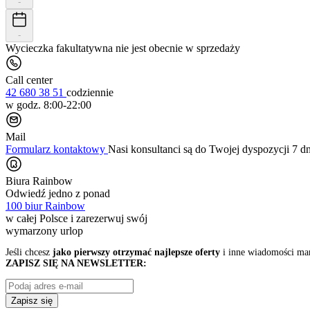
-
-
Wycieczka fakultatywna nie jest obecnie w sprzedaży
Call center
42 680 38 51
codziennie
w godz. 8:00-22:00
Mail
Formularz kontaktowy
Nasi konsultanci są do Twojej dyspozycji 7 d
Biura Rainbow
Odwiedź jedno z ponad
100 biur Rainbow
w całej Polsce i zarezerwuj swój
wymarzony urlop
Jeśli chcesz
jako pierwszy otrzymać najlepsze oferty
i inne wiadomości ma
ZAPISZ SIĘ NA NEWSLETTER:
Zapisz się