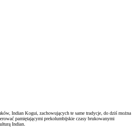
tomków, Indian Kogui, zachowujących te same tradycje, do dziś można
acerować pamiętającymi prekolumbijskie czasy brukowanymi
lturą Indian.