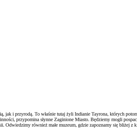
ą, jak i przyrodą. To właśnie tutaj żyli Indianie Tayrona, których po
ślinności, przypomina słynne Zaginione Miasto. Będziemy mogli posp
ii. Odwiedzimy również małe muzeum, gdzie zapoznamy się bliżej z ku