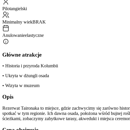
Pilot
angielski
Minimalny wiek
BRAK
Anulowanie
elastyczne
Główne atrakcje
• Historia i przyroda Kolumbii
• Ukryta w dżungli osada
• Wizyta w muzeum
Opis
Rezerwat Taironaka to miejsce, gdzie zachwycimy się zarówno histori
spotkać w tym regionie. Ich dawna osada, położona wśród bujnej ro
ścieżkami, zobaczymy zabytkowe tarasy, akwedukt i miejsca ceremon
Cena obejmuje