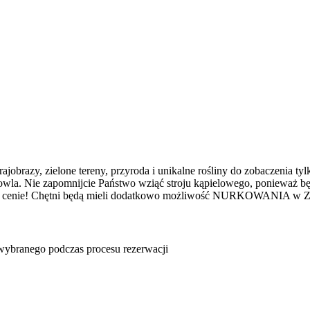
brazy, zielone tereny, przyroda i unikalne rośliny do zobaczenia ty
 ich hodowla. Nie zapomnijcie Państwo wziąć stroju kąpielowego
ru w cenie! Chętni będą mieli dodatkowo możliwość NURKOWANIA w Za
u wybranego podczas procesu rezerwacji