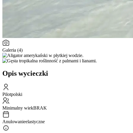
Galeria (4)
Opis wycieczki
Pilot
polski
Minimalny wiek
BRAK
Anulowanie
elastyczne