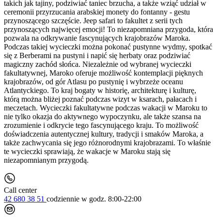
takich jak tajiny, podziwiać taniec brzucha, a także wziąć udział w
ceremonii przyrzucania arabskiej monety do fontanny - gestu
przynoszącego szczęście. Jeep safari to fakultet z serii tych
przynoszących najwięcej emocji! To niezapomniana przygoda, która
pozwala na odkrywanie fascynujących krajobrazów Maroka.
Podczas takiej wycieczki można pokonać pustynne wydmy, spotkać
się z Berberami na pustyni i napić się herbaty oraz podziwiać
magiczny zachód słońca. Niezależnie od wybranej wycieczki
fakultatywnej, Maroko oferuje możliwość kontemplacji pięknych
krajobrazów, od gór Atlasu po pustynię i wybrzeże oceanu
Atlantyckiego. To kraj bogaty w historię, architekturę i kulturę,
którą można bliżej poznać podczas wizyt w ksarach, pałacach i
meczetach. Wycieczki fakultatywne podczas wakacji w Maroku to
nie tylko okazja do aktywnego wypoczynku, ale także szansa na
zrozumienie i odkrycie tego fascynującego kraju. To możliwość
doświadczenia autentycznej kultury, tradycji i smaków Maroka, a
także zachwycania się jego różnorodnymi krajobrazami. To właśnie
te wycieczki sprawiają, że wakacje w Maroku stają się
niezapomnianym przygodą.
Call center
42 680 38 51
codziennie
w godz. 8:00-22:00