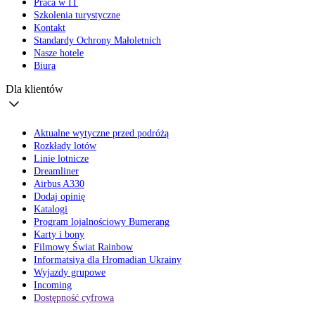
Praca w IT
Szkolenia turystyczne
Kontakt
Standardy Ochrony Małoletnich
Nasze hotele
Biura
Dla klientów
Aktualne wytyczne przed podróżą
Rozkłady lotów
Linie lotnicze
Dreamliner
Airbus A330
Dodaj opinię
Katalogi
Program lojalnościowy Bumerang
Karty i bony
Filmowy Świat Rainbow
Informatsiya dla Hromadian Ukrainy
Wyjazdy grupowe
Incoming
Dostępność cyfrowa