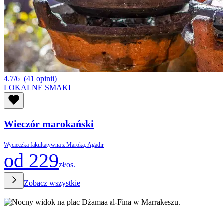
4.7/6
(41 opinii)
LOKALNE SMAKI
Wieczór marokański
Wycieczka fakultatywna z Maroka, Agadir
od 229
zł/os.
Zobacz wszystkie