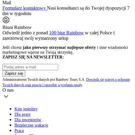
Mail
Formularz kontaktowy
Nasi konsultanci są do Twojej dyspozycji 7
dni w tygodniu
Biura Rainbow
Odwiedź jedno z ponad
100 biur Rainbow
w całej Polsce i
zarezerwuj swój
wymarzony urlop
Jeśli chcesz
jako pierwszy otrzymać najlepsze oferty
i inne wiadomości
marketingowe wprost na Twoją skrzynkę,
ZAPISZ SIĘ NA NEWSLETTER:
Zapisz się
Administratorem Twoich danych jest Rainbow Tours S.A.
Dowiedz się więcej o ochronie
Twoich danych oraz prawie i sposobie wycofania zgody
.
O nas
Kim jesteśmy
Dla prasy
Dla inwestorów
Bezpieczne wakacje
Praca