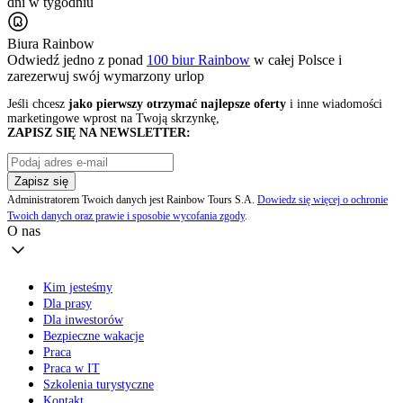
dni w tygodniu
Biura Rainbow
Odwiedź jedno z ponad
100 biur Rainbow
w całej Polsce i
zarezerwuj swój
wymarzony urlop
Jeśli chcesz
jako pierwszy otrzymać najlepsze oferty
i inne wiadomości
marketingowe wprost na Twoją skrzynkę,
ZAPISZ SIĘ NA NEWSLETTER:
Zapisz się
Administratorem Twoich danych jest Rainbow Tours S.A.
Dowiedz się więcej o ochronie
Twoich danych oraz prawie i sposobie wycofania zgody
.
O nas
Kim jesteśmy
Dla prasy
Dla inwestorów
Bezpieczne wakacje
Praca
Praca w IT
Szkolenia turystyczne
Kontakt