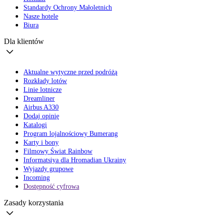
Standardy Ochrony Małoletnich
Nasze hotele
Biura
Dla klientów
Aktualne wytyczne przed podróżą
Rozkłady lotów
Linie lotnicze
Dreamliner
Airbus A330
Dodaj opinię
Katalogi
Program lojalnościowy Bumerang
Karty i bony
Filmowy Świat Rainbow
Informatsiya dla Hromadian Ukrainy
Wyjazdy grupowe
Incoming
Dostępność cyfrowa
Zasady korzystania