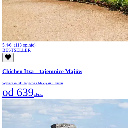
5.4/6
(113 opinie)
BESTSELLER
Chichen Itza – tajemnice Majów
Wycieczka fakultatywna z Meksyku, Cancun
od 639
zł/os.