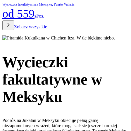
Wycieczka fakultatywna z Meksyku, Puerto Vallarta
od 559
zł/os.
Zobacz wszystkie
Wycieczki
fakultatywne w
Meksyku
Podróż na Jukatan w Meksyku obiecuje pełną gamę
niezapomnianych wrażeń, które mogą stać się jeszcze bardziej
fascynujące dzięki wycieczkom fakultatywnym. Ta część Meksyku