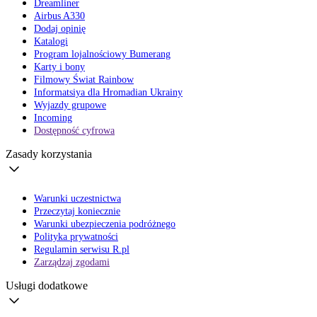
Dreamliner
Airbus A330
Dodaj opinię
Katalogi
Program lojalnościowy Bumerang
Karty i bony
Filmowy Świat Rainbow
Informatsiya dla Hromadian Ukrainy
Wyjazdy grupowe
Incoming
Dostępność cyfrowa
Zasady korzystania
Warunki uczestnictwa
Przeczytaj koniecznie
Warunki ubezpieczenia podróżnego
Polityka prywatności
Regulamin serwisu R.pl
Zarządzaj zgodami
Usługi dodatkowe