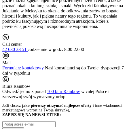
gdzie można zgłębić tajemnice podziemnych rzek i cenot, a także
poznać lokalną kulturę, sztukę i smaki. Wycieczki fakultatywne na
Jukatanie w Meksyku to okazja do odkrywania zarówno bogatej
historii i kultury, jak i piękna natury tego regionu. To wspaniała
podróż ku fascynującym i różnorodnym atrakcjom, które z
pewnością pozostawią niezapomniane wspomnienia.
Call center
42 680 38 51
codziennie
w godz. 8:00-22:00
Mail
Formularz kontaktowy
Nasi konsultanci są do Twojej dyspozycji 7
dni w tygodniu
Biura Rainbow
Odwiedź jedno z ponad
100 biur Rainbow
w całej Polsce i
zarezerwuj swój
wymarzony urlop
Jeśli chcesz
jako pierwszy otrzymać najlepsze oferty
i inne wiadomości
marketingowe wprost na Twoją skrzynkę,
ZAPISZ SIĘ NA NEWSLETTER: