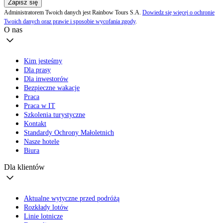
Zapisz się
Administratorem Twoich danych jest Rainbow Tours S.A.
Dowiedz się więcej o ochronie
Twoich danych oraz prawie i sposobie wycofania zgody
.
O nas
Kim jesteśmy
Dla prasy
Dla inwestorów
Bezpieczne wakacje
Praca
Praca w IT
Szkolenia turystyczne
Kontakt
Standardy Ochrony Małoletnich
Nasze hotele
Biura
Dla klientów
Aktualne wytyczne przed podróżą
Rozkłady lotów
Linie lotnicze