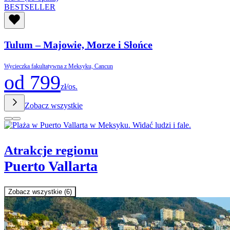
BESTSELLER
Tulum – Majowie, Morze i Słońce
Wycieczka fakultatywna z Meksyku, Cancun
od 799
zł/os.
Zobacz wszystkie
Atrakcje regionu
Puerto Vallarta
Zobacz wszystkie (6)