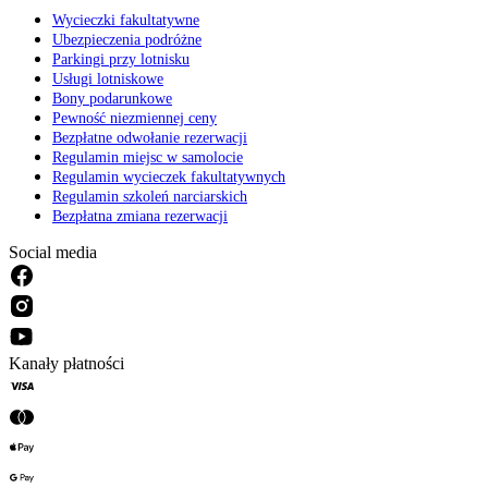
Wycieczki fakultatywne
Ubezpieczenia podróżne
Parkingi przy lotnisku
Usługi lotniskowe
Bony podarunkowe
Pewność niezmiennej ceny
Bezpłatne odwołanie rezerwacji
Regulamin miejsc w samolocie
Regulamin wycieczek fakultatywnych
Regulamin szkoleń narciarskich
Bezpłatna zmiana rezerwacji
Social media
Kanały płatności