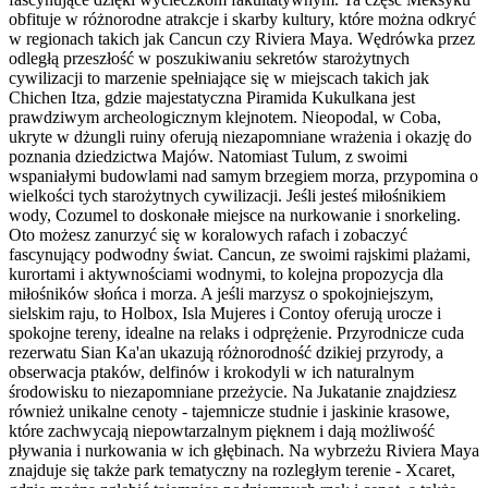
obfituje w różnorodne atrakcje i skarby kultury, które można odkryć
w regionach takich jak Cancun czy Riviera Maya. Wędrówka przez
odległą przeszłość w poszukiwaniu sekretów starożytnych
cywilizacji to marzenie spełniające się w miejscach takich jak
Chichen Itza, gdzie majestatyczna Piramida Kukulkana jest
prawdziwym archeologicznym klejnotem. Nieopodal, w Coba,
ukryte w dżungli ruiny oferują niezapomniane wrażenia i okazję do
poznania dziedzictwa Majów. Natomiast Tulum, z swoimi
wspaniałymi budowlami nad samym brzegiem morza, przypomina o
wielkości tych starożytnych cywilizacji. Jeśli jesteś miłośnikiem
wody, Cozumel to doskonałe miejsce na nurkowanie i snorkeling.
Oto możesz zanurzyć się w koralowych rafach i zobaczyć
fascynujący podwodny świat. Cancun, ze swoimi rajskimi plażami,
kurortami i aktywnościami wodnymi, to kolejna propozycja dla
miłośników słońca i morza. A jeśli marzysz o spokojniejszym,
sielskim raju, to Holbox, Isla Mujeres i Contoy oferują urocze i
spokojne tereny, idealne na relaks i odprężenie. Przyrodnicze cuda
rezerwatu Sian Ka'an ukazują różnorodność dzikiej przyrody, a
obserwacja ptaków, delfinów i krokodyli w ich naturalnym
środowisku to niezapomniane przeżycie. Na Jukatanie znajdziesz
również unikalne cenoty - tajemnicze studnie i jaskinie krasowe,
które zachwycają niepowtarzalnym pięknem i dają możliwość
pływania i nurkowania w ich głębinach. Na wybrzeżu Riviera Maya
znajduje się także park tematyczny na rozległym terenie - Xcaret,