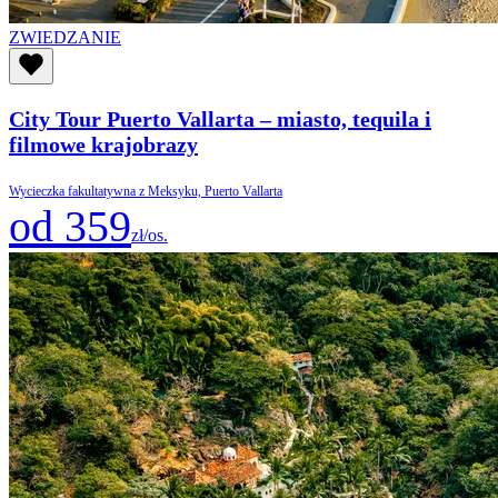
ZWIEDZANIE
City Tour Puerto Vallarta – miasto, tequila i
filmowe krajobrazy
Wycieczka fakultatywna z Meksyku, Puerto Vallarta
od 359
zł/os.