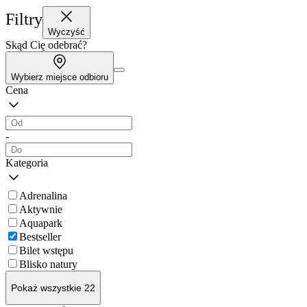
Filtry
Wyczyść
Skąd Cię odebrać?
Wybierz miejsce odbioru
Cena
-
Kategoria
Adrenalina
Aktywnie
Aquapark
Bestseller
Bilet wstępu
Blisko natury
Pokaż wszystkie 22