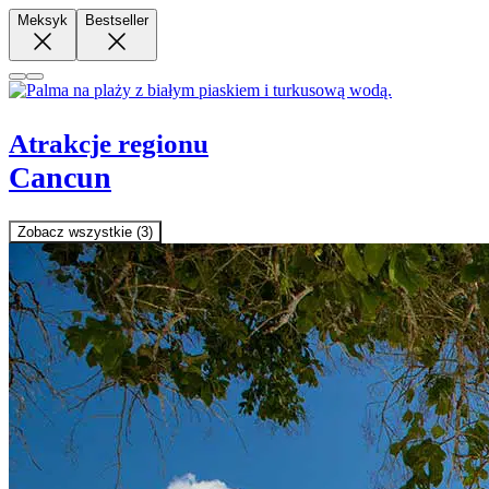
Meksyk
Bestseller
Atrakcje regionu
Cancun
Zobacz wszystkie (3)