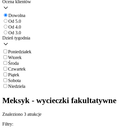
Ocena klientów
Dowolna
Od 5.0
Od 4.0
Od 3.0
Dzień tygodnia
Poniedziałek
Wtorek
Środa
Czwartek
Piątek
Sobota
Niedziela
Meksyk - wycieczki fakultatywne
Znaleziono 3 atrakcje
Filtry: