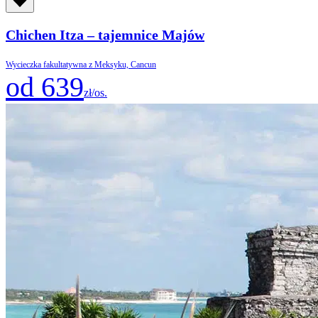
Chichen Itza – tajemnice Majów
Wycieczka fakultatywna z Meksyku, Cancun
od 639
zł/os.