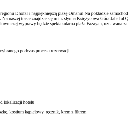
ć regionu Dhofar i najpiękniejszą plażę Omanu! Na pokładzie samoch
Na naszej trasie znajdzie się m in. słynna Księżycowa Góra Jabal al Q
 malowniczej wyprawy będzie spektakularna plaża Fazayah, uznawana za
u wybranego podczas procesu rezerwacji
d lokalizacji hotelu
szkę, kostium kąpielowy, ręcznik, krem z filtrem