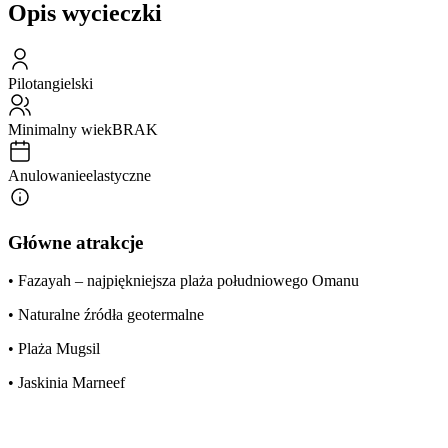
Opis wycieczki
Pilot
angielski
Minimalny wiek
BRAK
Anulowanie
elastyczne
Główne atrakcje
• Fazayah – najpiękniejsza plaża południowego Omanu
• Naturalne źródła geotermalne
• Plaża Mugsil
• Jaskinia Marneef