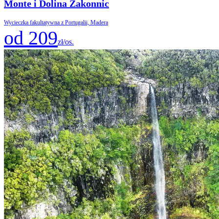
Monte i Dolina Zakonnic
Wycieczka fakultatywna z Portugalii, Madera
od 209
zł/os.