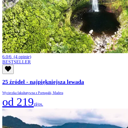
6.0/6
(4 opinie)
BESTSELLER
25 źródeł - najpiękniejsza lewada
Wycieczka fakultatywna z Portugalii, Madera
od 219
zł/os.