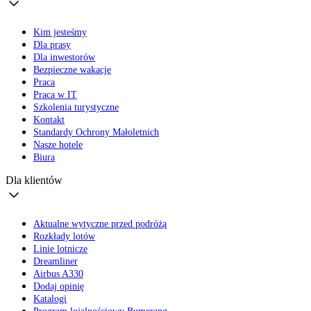
Kim jesteśmy
Dla prasy
Dla inwestorów
Bezpieczne wakacje
Praca
Praca w IT
Szkolenia turystyczne
Kontakt
Standardy Ochrony Małoletnich
Nasze hotele
Biura
Dla klientów
Aktualne wytyczne przed podróżą
Rozkłady lotów
Linie lotnicze
Dreamliner
Airbus A330
Dodaj opinię
Katalogi