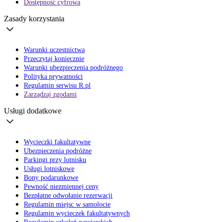
Dostępność cyfrowa
Zasady korzystania
Warunki uczestnictwa
Przeczytaj koniecznie
Warunki ubezpieczenia podróżnego
Polityka prywatności
Regulamin serwisu R.pl
Zarządzaj zgodami
Usługi dodatkowe
Wycieczki fakultatywne
Ubezpieczenia podróżne
Parkingi przy lotnisku
Usługi lotniskowe
Bony podarunkowe
Pewność niezmiennej ceny
Bezpłatne odwołanie rezerwacji
Regulamin miejsc w samolocie
Regulamin wycieczek fakultatywnych