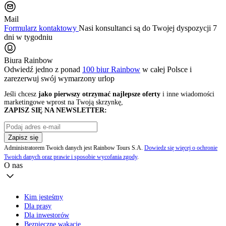
Mail
Formularz kontaktowy
Nasi konsultanci są do Twojej dyspozycji 7
dni w tygodniu
Biura Rainbow
Odwiedź jedno z ponad
100 biur Rainbow
w całej Polsce i
zarezerwuj swój
wymarzony urlop
Jeśli chcesz
jako pierwszy otrzymać najlepsze oferty
i inne wiadomości
marketingowe wprost na Twoją skrzynkę,
ZAPISZ SIĘ NA NEWSLETTER:
Zapisz się
Administratorem Twoich danych jest Rainbow Tours S.A.
Dowiedz się więcej o ochronie
Twoich danych oraz prawie i sposobie wycofania zgody
.
O nas
Kim jesteśmy
Dla prasy
Dla inwestorów
Bezpieczne wakacje