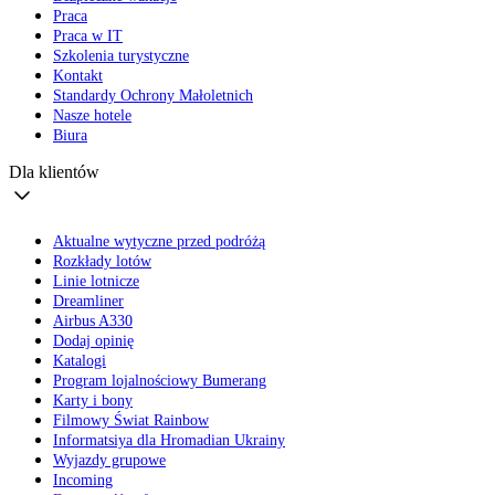
Praca
Praca w IT
Szkolenia turystyczne
Kontakt
Standardy Ochrony Małoletnich
Nasze hotele
Biura
Dla klientów
Aktualne wytyczne przed podróżą
Rozkłady lotów
Linie lotnicze
Dreamliner
Airbus A330
Dodaj opinię
Katalogi
Program lojalnościowy Bumerang
Karty i bony
Filmowy Świat Rainbow
Informatsiya dla Hromadian Ukrainy
Wyjazdy grupowe
Incoming