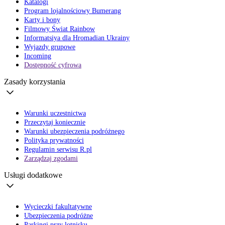
Katalogi
Program lojalnościowy Bumerang
Karty i bony
Filmowy Świat Rainbow
Informatsiya dla Hromadian Ukrainy
Wyjazdy grupowe
Incoming
Dostępność cyfrowa
Zasady korzystania
Warunki uczestnictwa
Przeczytaj koniecznie
Warunki ubezpieczenia podróżnego
Polityka prywatności
Regulamin serwisu R.pl
Zarządzaj zgodami
Usługi dodatkowe
Wycieczki fakultatywne
Ubezpieczenia podróżne
Parkingi przy lotnisku