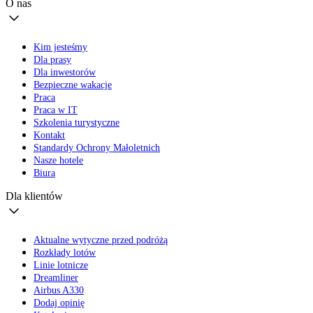
O nas
Kim jesteśmy
Dla prasy
Dla inwestorów
Bezpieczne wakacje
Praca
Praca w IT
Szkolenia turystyczne
Kontakt
Standardy Ochrony Małoletnich
Nasze hotele
Biura
Dla klientów
Aktualne wytyczne przed podróżą
Rozkłady lotów
Linie lotnicze
Dreamliner
Airbus A330
Dodaj opinię