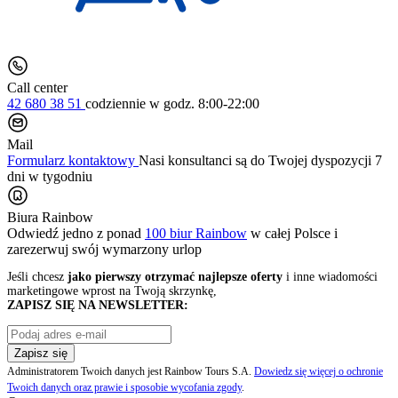
Call center
42 680 38 51
codziennie
w godz. 8:00-22:00
Mail
Formularz kontaktowy
Nasi konsultanci są do Twojej dyspozycji 7
dni w tygodniu
Biura Rainbow
Odwiedź jedno z ponad
100 biur Rainbow
w całej Polsce i
zarezerwuj swój
wymarzony urlop
Jeśli chcesz
jako pierwszy otrzymać najlepsze oferty
i inne wiadomości
marketingowe wprost na Twoją skrzynkę,
ZAPISZ SIĘ NA NEWSLETTER:
Zapisz się
Administratorem Twoich danych jest Rainbow Tours S.A.
Dowiedz się więcej o ochronie
Twoich danych oraz prawie i sposobie wycofania zgody
.