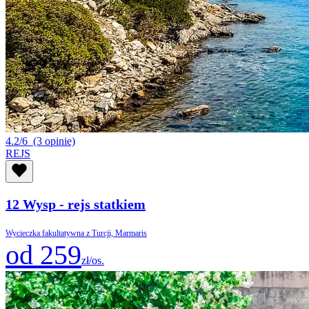
4.2/6
(3 opinie)
REJS
12 Wysp - rejs statkiem
Wycieczka fakultatywna z Turcji, Marmaris
od 259
zł/os.