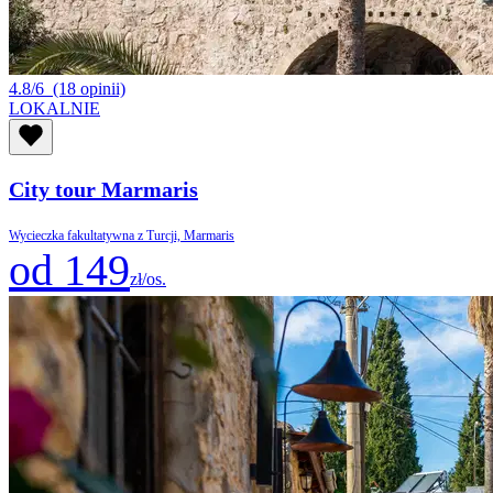
4.8/6
(18 opinii)
LOKALNIE
City tour Marmaris
Wycieczka fakultatywna z Turcji, Marmaris
od 149
zł/os.