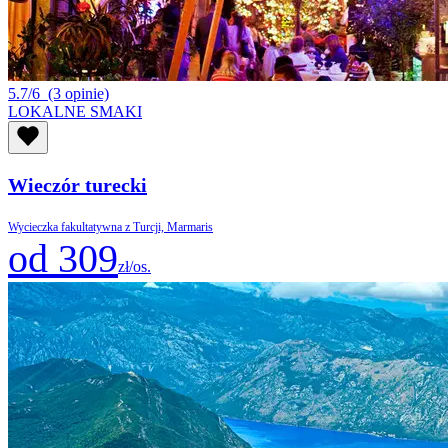
5.7/6
(3 opinie)
LOKALNE SMAKI
Wieczór turecki
Wycieczka fakultatywna z Turcji, Marmaris
od 309
zł/os.