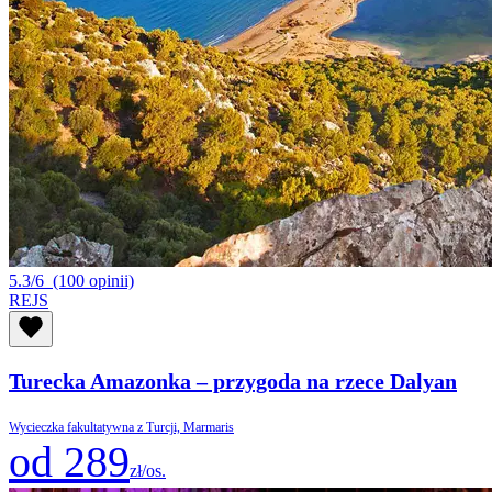
5.3/6
(100 opinii)
REJS
Turecka Amazonka – przygoda na rzece Dalyan
Wycieczka fakultatywna z Turcji, Marmaris
od 289
zł/os.