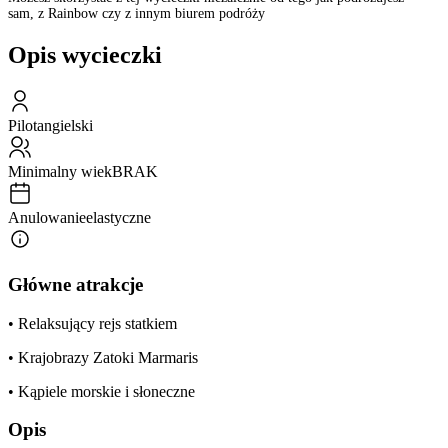
sam, z Rainbow czy z innym biurem podróży
Opis wycieczki
Pilot
angielski
Minimalny wiek
BRAK
Anulowanie
elastyczne
Główne atrakcje
• Relaksujący rejs statkiem
• Krajobrazy Zatoki Marmaris
• Kąpiele morskie i słoneczne
Opis