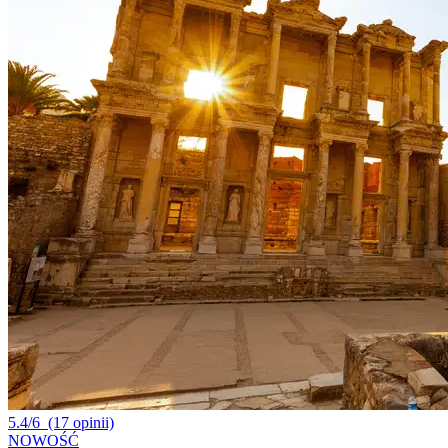
5.4/6
(17 opinii)
NOWOŚĆ