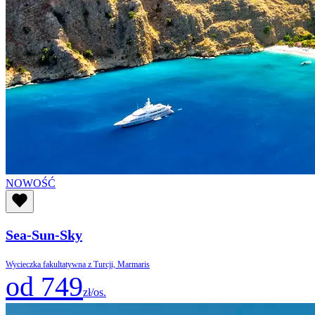
NOWOŚĆ
Sea-Sun-Sky
Wycieczka fakultatywna z Turcji, Marmaris
od 749
zł/os.