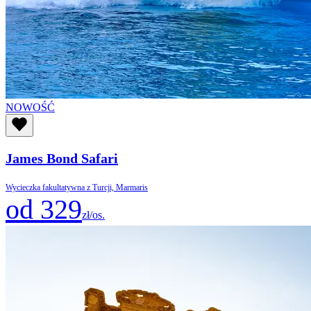
NOWOŚĆ
James Bond Safari
Wycieczka fakultatywna z Turcji, Marmaris
od 329
zł/os.