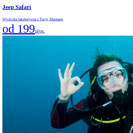
Jeep Safari
Wycieczka fakultatywna z Turcji, Marmaris
od 199
zł/os.