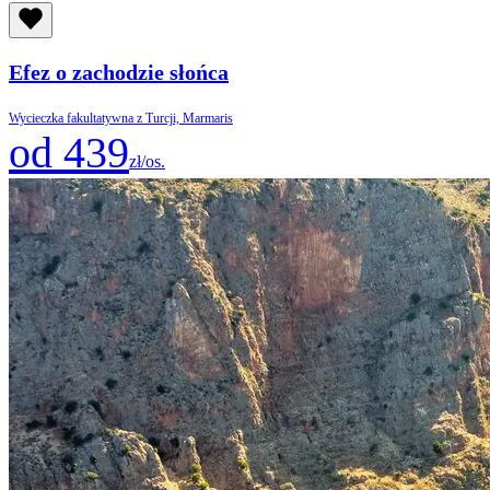
Efez o zachodzie słońca
Wycieczka fakultatywna z Turcji, Marmaris
od 439
zł/os.