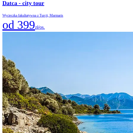
Datca - city tour
Wycieczka fakultatywna z Turcji, Marmaris
od 399
zł/os.