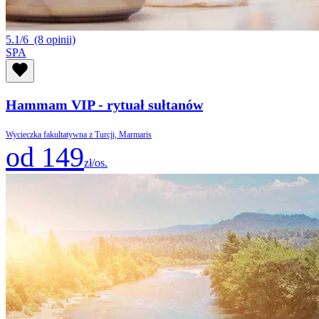
5.1/6
(8 opinii)
SPA
Hammam VIP - rytuał sułtanów
Wycieczka fakultatywna z Turcji, Marmaris
od 149
zł/os.