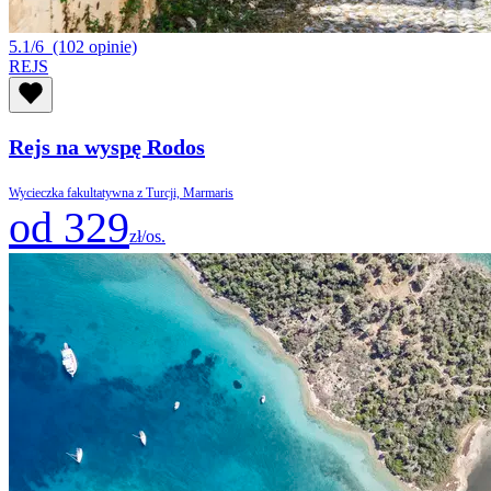
5.1/6
(102 opinie)
REJS
Rejs na wyspę Rodos
Wycieczka fakultatywna z Turcji, Marmaris
od 329
zł/os.