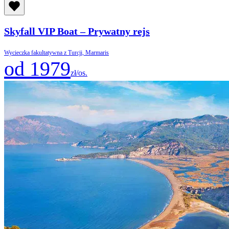
Skyfall VIP Boat – Prywatny rejs
Wycieczka fakultatywna z Turcji, Marmaris
od 1979
zł/os.