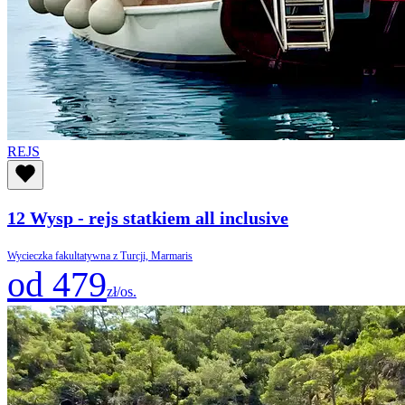
REJS
12 Wysp - rejs statkiem all inclusive
Wycieczka fakultatywna z Turcji, Marmaris
od 479
zł/os.