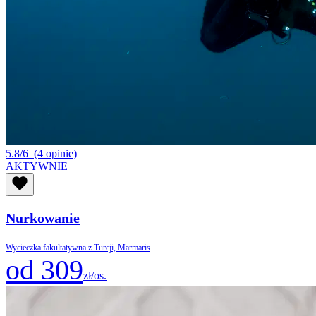
5.8/6
(4 opinie)
AKTYWNIE
Nurkowanie
Wycieczka fakultatywna z Turcji, Marmaris
od 309
zł/os.