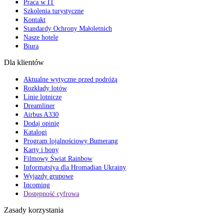
Praca w IT
Szkolenia turystyczne
Kontakt
Standardy Ochrony Małoletnich
Nasze hotele
Biura
Dla klientów
Aktualne wytyczne przed podróżą
Rozkłady lotów
Linie lotnicze
Dreamliner
Airbus A330
Dodaj opinię
Katalogi
Program lojalnościowy Bumerang
Karty i bony
Filmowy Świat Rainbow
Informatsiya dla Hromadian Ukrainy
Wyjazdy grupowe
Incoming
Dostępność cyfrowa
Zasady korzystania