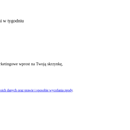
ni w tygodniu
rketingowe wprost na Twoją skrzynkę,
oich danych oraz prawie i sposobie wycofania zgody
.