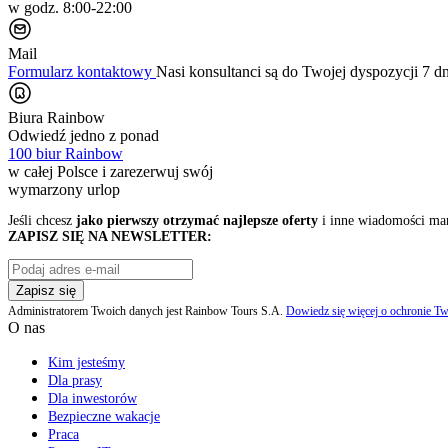
w godz. 8:00-22:00
Mail
Formularz kontaktowy
Nasi konsultanci są do Twojej dyspozycji 7 d
Biura Rainbow
Odwiedź jedno z ponad
100 biur Rainbow
w całej Polsce i zarezerwuj swój
wymarzony urlop
Jeśli chcesz
jako pierwszy otrzymać najlepsze oferty
i inne wiadomości ma
ZAPISZ SIĘ NA NEWSLETTER:
Zapisz się
Administratorem Twoich danych jest Rainbow Tours S.A.
Dowiedz się więcej o ochronie Tw
O nas
Kim jesteśmy
Dla prasy
Dla inwestorów
Bezpieczne wakacje
Praca