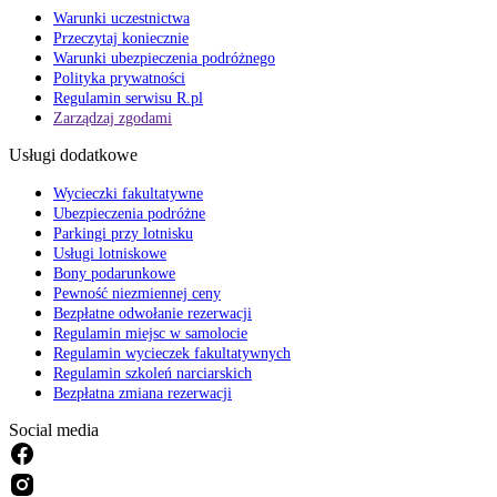
Warunki uczestnictwa
Przeczytaj koniecznie
Warunki ubezpieczenia podróżnego
Polityka prywatności
Regulamin serwisu R.pl
Zarządzaj zgodami
Usługi dodatkowe
Wycieczki fakultatywne
Ubezpieczenia podróżne
Parkingi przy lotnisku
Usługi lotniskowe
Bony podarunkowe
Pewność niezmiennej ceny
Bezpłatne odwołanie rezerwacji
Regulamin miejsc w samolocie
Regulamin wycieczek fakultatywnych
Regulamin szkoleń narciarskich
Bezpłatna zmiana rezerwacji
Social media