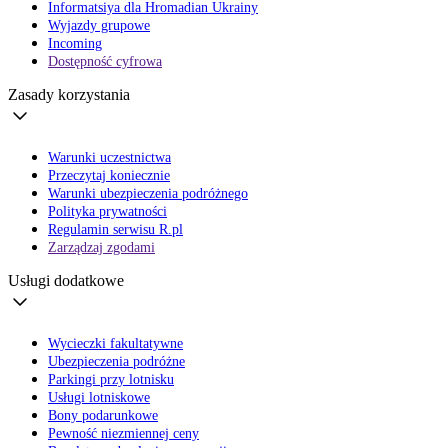
Informatsiya dla Hromadian Ukrainy
Wyjazdy grupowe
Incoming
Dostępność cyfrowa
Zasady korzystania
Warunki uczestnictwa
Przeczytaj koniecznie
Warunki ubezpieczenia podróżnego
Polityka prywatności
Regulamin serwisu R.pl
Zarządzaj zgodami
Usługi dodatkowe
Wycieczki fakultatywne
Ubezpieczenia podróżne
Parkingi przy lotnisku
Usługi lotniskowe
Bony podarunkowe
Pewność niezmiennej ceny