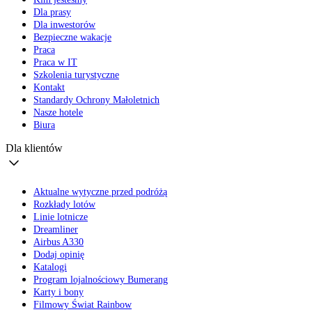
Dla prasy
Dla inwestorów
Bezpieczne wakacje
Praca
Praca w IT
Szkolenia turystyczne
Kontakt
Standardy Ochrony Małoletnich
Nasze hotele
Biura
Dla klientów
Aktualne wytyczne przed podróżą
Rozkłady lotów
Linie lotnicze
Dreamliner
Airbus A330
Dodaj opinię
Katalogi
Program lojalnościowy Bumerang
Karty i bony
Filmowy Świat Rainbow