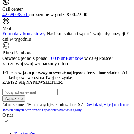
Call center
42 680 38 51
codziennie
w godz. 8:00-22:00
Mail
Formularz kontaktowy
Nasi konsultanci są do Twojej dyspozycji 7
dni w tygodniu
Biura Rainbow
Odwiedź jedno z ponad
100 biur Rainbow
w całej Polsce i
zarezerwuj swój
wymarzony urlop
Jeśli chcesz
jako pierwszy otrzymać najlepsze oferty
i inne wiadomości
marketingowe wprost na Twoją skrzynkę,
ZAPISZ SIĘ NA NEWSLETTER:
Zapisz się
Administratorem Twoich danych jest Rainbow Tours S.A.
Dowiedz się więcej o ochronie
Twoich danych oraz prawie i sposobie wycofania zgody
.
O nas
Kim jesteśmy