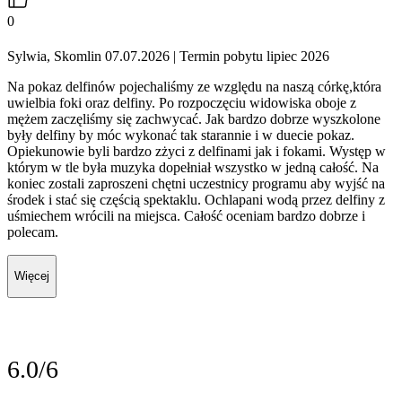
0
Sylwia, Skomlin 07.07.2026
| Termin pobytu lipiec 2026
Na pokaz delfinów pojechaliśmy ze względu na naszą córkę,która
uwielbia foki oraz delfiny. Po rozpoczęciu widowiska oboje z
mężem zaczęliśmy się zachwycać. Jak bardzo dobrze wyszkolone
były delfiny by móc wykonać tak starannie i w duecie pokaz.
Opiekunowie byli bardzo zżyci z delfinami jak i fokami. Występ w
którym w tle była muzyka dopełniał wszystko w jedną całość. Na
koniec zostali zaproszeni chętni uczestnicy programu aby wyjść na
środek i stać się częścią spektaklu. Ochlapani wodą przez delfiny z
uśmiechem wrócili na miejsca. Całość oceniam bardzo dobrze i
polecam.
Więcej
6.0/6