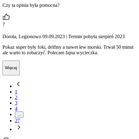
Czy ta opinia była pomocna?
7
Dorota, Legionowo 09.09.2023
| Termin pobytu sierpień 2023
Pokaz super były foki, delfiny a nawet lew morski. Trwał 50 minut
ale warto to zobaczyć. Polecam fajna wycieczka.
Więcej
1
2
3
4
...
27