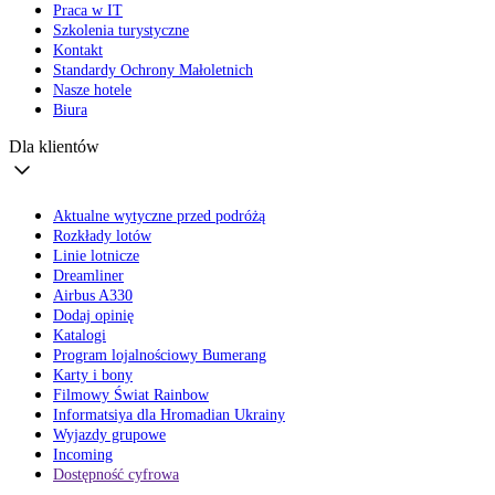
Praca w IT
Szkolenia turystyczne
Kontakt
Standardy Ochrony Małoletnich
Nasze hotele
Biura
Dla klientów
Aktualne wytyczne przed podróżą
Rozkłady lotów
Linie lotnicze
Dreamliner
Airbus A330
Dodaj opinię
Katalogi
Program lojalnościowy Bumerang
Karty i bony
Filmowy Świat Rainbow
Informatsiya dla Hromadian Ukrainy
Wyjazdy grupowe
Incoming
Dostępność cyfrowa