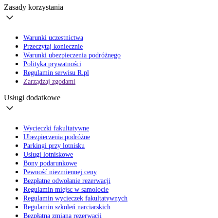
Zasady korzystania
Warunki uczestnictwa
Przeczytaj koniecznie
Warunki ubezpieczenia podróżnego
Polityka prywatności
Regulamin serwisu R.pl
Zarządzaj zgodami
Usługi dodatkowe
Wycieczki fakultatywne
Ubezpieczenia podróżne
Parkingi przy lotnisku
Usługi lotniskowe
Bony podarunkowe
Pewność niezmiennej ceny
Bezpłatne odwołanie rezerwacji
Regulamin miejsc w samolocie
Regulamin wycieczek fakultatywnych
Regulamin szkoleń narciarskich
Bezpłatna zmiana rezerwacji