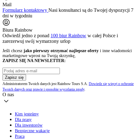
Mail
Formularz kontaktowy
Nasi konsultanci są do Twojej dyspozycji 7
dni w tygodniu
Biura Rainbow
Odwiedź jedno z ponad
100 biur Rainbow
w całej Polsce i
zarezerwuj swój
wymarzony urlop
Jeśli chcesz
jako pierwszy otrzymać najlepsze oferty
i inne wiadomości
marketingowe wprost na Twoją skrzynkę,
ZAPISZ SIĘ NA NEWSLETTER:
Zapisz się
Administratorem Twoich danych jest Rainbow Tours S.A.
Dowiedz się więcej o ochronie
Twoich danych oraz prawie i sposobie wycofania zgody
.
O nas
Kim jesteśmy
Dla prasy
Dla inwestorów
Bezpieczne wakacje
Praca