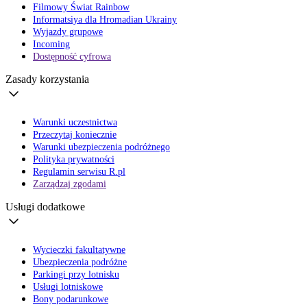
Filmowy Świat Rainbow
Informatsiya dla Hromadian Ukrainy
Wyjazdy grupowe
Incoming
Dostępność cyfrowa
Zasady korzystania
Warunki uczestnictwa
Przeczytaj koniecznie
Warunki ubezpieczenia podróżnego
Polityka prywatności
Regulamin serwisu R.pl
Zarządzaj zgodami
Usługi dodatkowe
Wycieczki fakultatywne
Ubezpieczenia podróżne
Parkingi przy lotnisku
Usługi lotniskowe
Bony podarunkowe