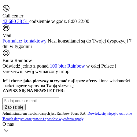
Call center
42 680 38 51
codziennie
w godz. 8:00-22:00
Mail
Formularz kontaktowy
Nasi konsultanci są do Twojej dyspozycji 7
dni w tygodniu
Biura Rainbow
Odwiedź jedno z ponad
100 biur Rainbow
w całej Polsce i
zarezerwuj swój
wymarzony urlop
Jeśli chcesz
jako pierwszy otrzymać najlepsze oferty
i inne wiadomości
marketingowe wprost na Twoją skrzynkę,
ZAPISZ SIĘ NA NEWSLETTER:
Zapisz się
Administratorem Twoich danych jest Rainbow Tours S.A.
Dowiedz się więcej o ochronie
Twoich danych oraz prawie i sposobie wycofania zgody
.
O nas