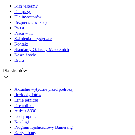
Kim jesteśmy
Dla prasy
Dla inwestorów
Bezpieczne wakacje
Praca
Praca w IT
Szkolenia turystyczne
Kontakt
Standardy Ochrony Małoletnich
Nasze hotele
Biura
Dla klientów
Aktualne wytyczne przed podróżą
Rozkłady lotów
Linie lotnicze
Dreamliner
Airbus A330
Dodaj opinię
Katalogi
Program lojalnościowy Bumerang
Karty i bony