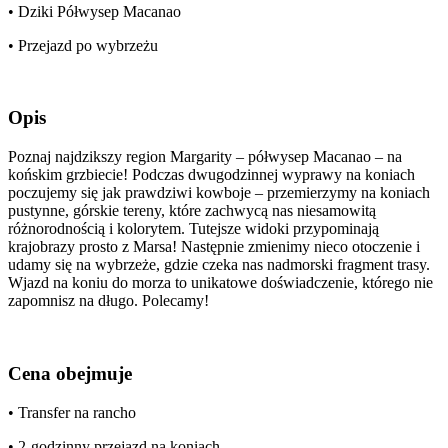
• Dziki Półwysep Macanao
• Przejazd po wybrzeżu
Opis
Poznaj najdzikszy region Margarity – półwysep Macanao – na
końskim grzbiecie! Podczas dwugodzinnej wyprawy na koniach
poczujemy się jak prawdziwi kowboje – przemierzymy na koniach
pustynne, górskie tereny, które zachwycą nas niesamowitą
różnorodnością i kolorytem. Tutejsze widoki przypominają
krajobrazy prosto z Marsa! Następnie zmienimy nieco otoczenie i
udamy się na wybrzeże, gdzie czeka nas nadmorski fragment trasy.
Wjazd na koniu do morza to unikatowe doświadczenie, którego nie
zapomnisz na długo. Polecamy!
Cena obejmuje
• Transfer na rancho
• 2-godzinny przejazd na koniach