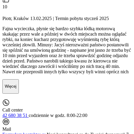
10
Piotr, Kraków 13.02.2025
| Termin pobytu styczeń 2025
Fajna wycieczka, płynie się bardzo szybka łódką motorową
skakając przez wale a później w dwóch miejscach można oglądać
rybki, na koniec kucharz przygotowuję wyśmienitą rybę którą
wcześniej złowili. Minusy: Jacyś nierozważni państwo postanowili
się spóźnić na umówioną godzinę - napisane jest jasno że trzeba być
10 min przed wyjazdem oraz że trzeba sprawdzić godzinę odjazdu
dzień przed. Państwo narobili takiego kwasu że kierowca nie
wiedzieć dlaczego zawrócił i wróciliśmy po nich tracą 40 min.
Nawet nie przeprosili innych tylko wszyscy byli winni oprócz nich
Więcej
Call center
42 680 38 51
codziennie
w godz. 8:00-22:00
Mail