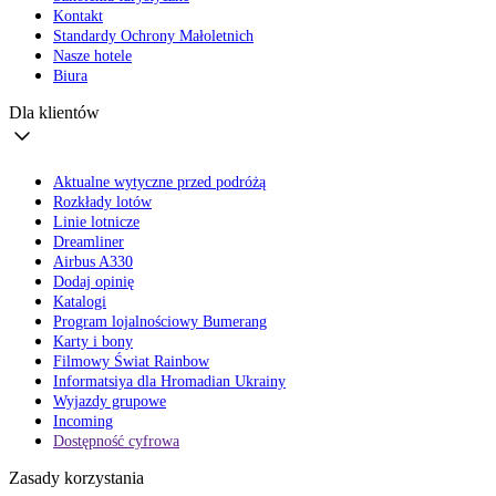
Kontakt
Standardy Ochrony Małoletnich
Nasze hotele
Biura
Dla klientów
Aktualne wytyczne przed podróżą
Rozkłady lotów
Linie lotnicze
Dreamliner
Airbus A330
Dodaj opinię
Katalogi
Program lojalnościowy Bumerang
Karty i bony
Filmowy Świat Rainbow
Informatsiya dla Hromadian Ukrainy
Wyjazdy grupowe
Incoming
Dostępność cyfrowa
Zasady korzystania