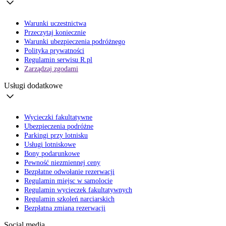
Warunki uczestnictwa
Przeczytaj koniecznie
Warunki ubezpieczenia podróżnego
Polityka prywatności
Regulamin serwisu R.pl
Zarządzaj zgodami
Usługi dodatkowe
Wycieczki fakultatywne
Ubezpieczenia podróżne
Parkingi przy lotnisku
Usługi lotniskowe
Bony podarunkowe
Pewność niezmiennej ceny
Bezpłatne odwołanie rezerwacji
Regulamin miejsc w samolocie
Regulamin wycieczek fakultatywnych
Regulamin szkoleń narciarskich
Bezpłatna zmiana rezerwacji
Social media