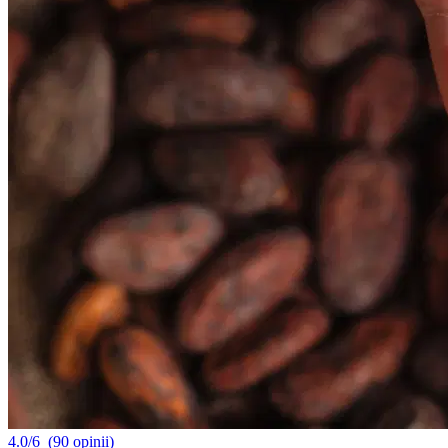
4.0/6
(90 opinii)