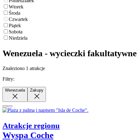
Poniedziałek
Wtorek
Środa
Czwartek
Piątek
Sobota
Niedziela
Wenezuela - wycieczki fakultatywne
Znaleziono 1 atrakcje
Filtry:
Wenezuela
Zakupy
Atrakcje regionu
Wyspa Coche