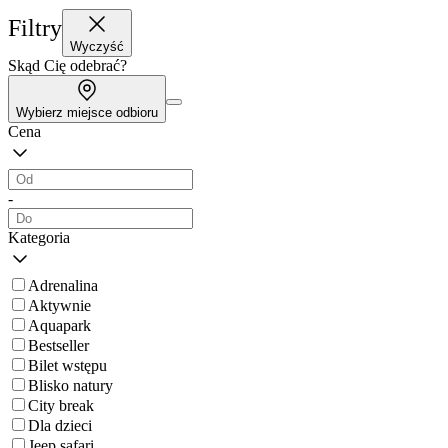
Filtry
Wyczyść
Skąd Cię odebrać?
Wybierz miejsce odbioru
Cena
-
Kategoria
Adrenalina
Aktywnie
Aquapark
Bestseller
Bilet wstępu
Blisko natury
City break
Dla dzieci
Jeep safari