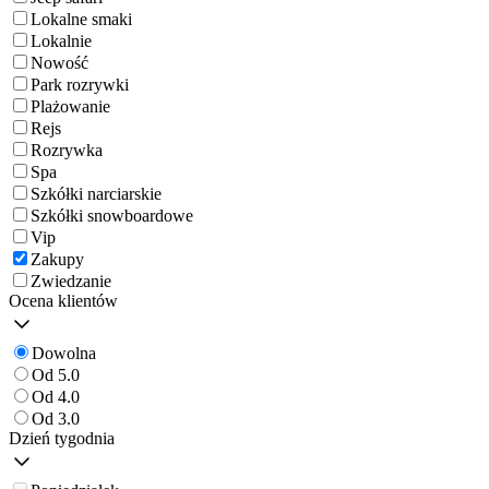
Lokalne smaki
Lokalnie
Nowość
Park rozrywki
Plażowanie
Rejs
Rozrywka
Spa
Szkółki narciarskie
Szkółki snowboardowe
Vip
Zakupy
Zwiedzanie
Ocena klientów
Dowolna
Od 5.0
Od 4.0
Od 3.0
Dzień tygodnia