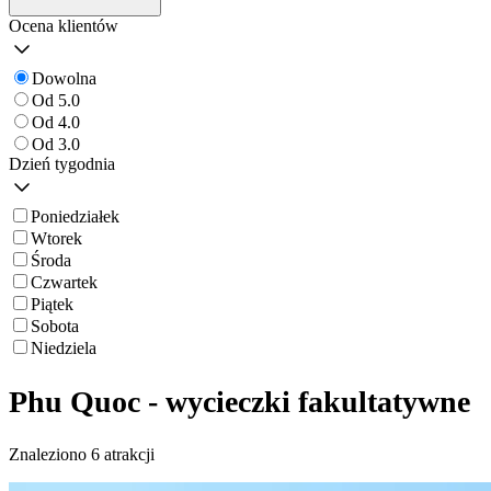
Ocena klientów
Dowolna
Od 5.0
Od 4.0
Od 3.0
Dzień tygodnia
Poniedziałek
Wtorek
Środa
Czwartek
Piątek
Sobota
Niedziela
Phu Quoc - wycieczki fakultatywne
Znaleziono 6 atrakcji