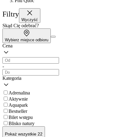
Phu Quoc
Filtry
Wyczyść
Skąd Cię odebrać?
Wybierz miejsce odbioru
Cena
-
Kategoria
Adrenalina
Aktywnie
Aquapark
Bestseller
Bilet wstępu
Blisko natury
Pokaż wszystkie 22