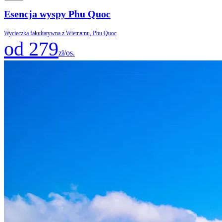
Esencja wyspy Phu Quoc
Wycieczka fakultatywna z Wietnamu, Phu Quoc
od 279
zł/os.