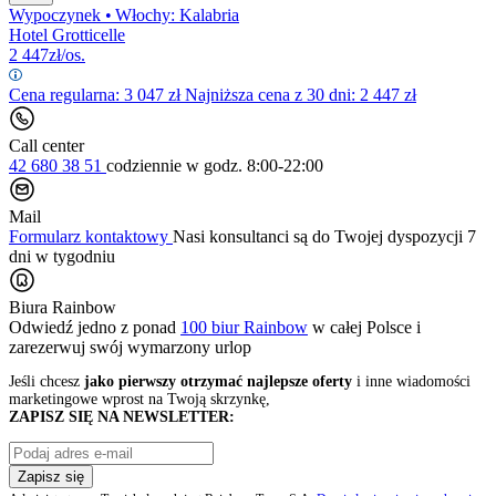
Wypoczynek
•
Włochy: Kalabria
Hotel Grotticelle
2 447
zł/os.
Cena regularna:
3 047
zł
Najniższa cena z 30 dni: 2 447 zł
Call center
42 680 38 51
codziennie
w godz. 8:00-22:00
Mail
Formularz kontaktowy
Nasi konsultanci są do Twojej dyspozycji 7
dni w tygodniu
Biura Rainbow
Odwiedź jedno z ponad
100 biur Rainbow
w całej Polsce i
zarezerwuj swój
wymarzony urlop
Jeśli chcesz
jako pierwszy otrzymać najlepsze oferty
i inne wiadomości
marketingowe wprost na Twoją skrzynkę,
ZAPISZ SIĘ NA NEWSLETTER:
Zapisz się