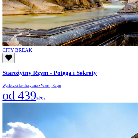
CITY BREAK
Starożytny Rzym - Potęga i Sekrety
Wycieczka fakultatywna z Włoch, Rzym
od 439
zł/os.