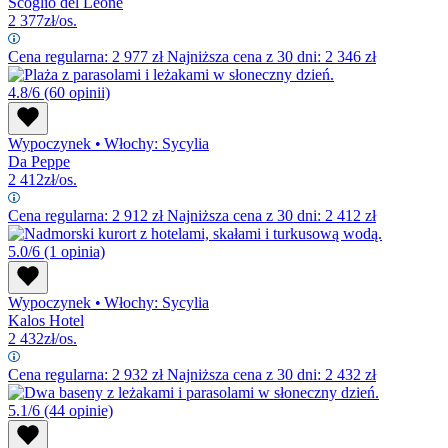
Scoglio del Leone
2 377
zł/os.
Cena regularna:
2 977
zł
Najniższa cena z 30 dni: 2 346 zł
4.8/6
(60 opinii)
Wypoczynek
•
Włochy: Sycylia
Da Peppe
2 412
zł/os.
Cena regularna:
2 912
zł
Najniższa cena z 30 dni: 2 412 zł
5.0/6
(1 opinia)
Wypoczynek
•
Włochy: Sycylia
Kalos Hotel
2 432
zł/os.
Cena regularna:
2 932
zł
Najniższa cena z 30 dni: 2 432 zł
5.1/6
(44 opinie)