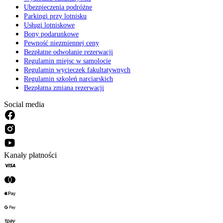
Ubezpieczenia podróżne
Parkingi przy lotnisku
Usługi lotniskowe
Bony podarunkowe
Pewność niezmiennej ceny
Bezpłatne odwołanie rezerwacji
Regulamin miejsc w samolocie
Regulamin wycieczek fakultatywnych
Regulamin szkoleń narciarskich
Bezpłatna zmiana rezerwacji
Social media
Kanały płatności