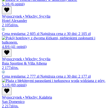
5.3/6
(6 opinii)
Wypoczynek
•
Włochy: Sycylia
Hotel Alexander
2 105
zł/os.
Cena regularna:
2 605
zł
Najniższa cena z 30 dni: 2 105 zł
4.8/6
(41 opinii)
Wypoczynek
•
Włochy: Sycylia
Baia Sporting & Villa Athena
2 177
zł/os.
Cena regularna:
2 777
zł
Najniższa cena z 30 dni: 2 177 zł
5.1/6
(69 opinii)
Wypoczynek
•
Włochy: Kalabria
San Domenico
2 217
zł/os.