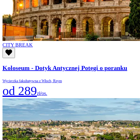
CITY BREAK
Koloseum - Dotyk Antycznej Potęgi o poranku
Wycieczka fakultatywna z Włoch, Rzym
od 289
zł/os.