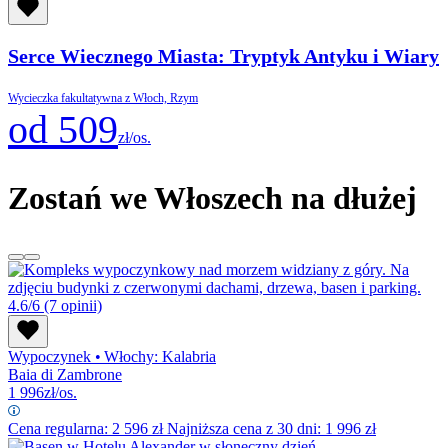
Serce Wiecznego Miasta: Tryptyk Antyku i Wiary
Wycieczka fakultatywna z Włoch, Rzym
od 509
zł/os.
Zostań we Włoszech na dłużej
4.6/6
(7 opinii)
Wypoczynek
•
Włochy: Kalabria
Baia di Zambrone
1 996
zł/os.
Cena regularna:
2 596
zł
Najniższa cena z 30 dni: 1 996 zł