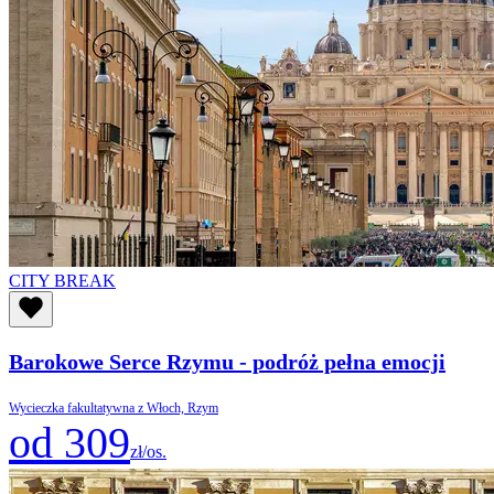
CITY BREAK
Barokowe Serce Rzymu - podróż pełna emocji
Wycieczka fakultatywna z Włoch, Rzym
od 309
zł/os.