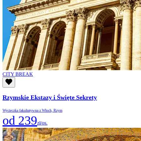
CITY BREAK
Rzymskie Ekstazy i Święte Sekrety
Wycieczka fakultatywna z Włoch, Rzym
od 239
zł/os.