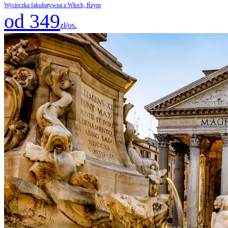
Wycieczka fakultatywna z Włoch, Rzym
od 349
zł/os.