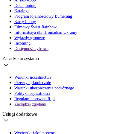
Airbus A330
Dodaj opinię
Katalogi
Program lojalnościowy Bumerang
Karty i bony
Filmowy Świat Rainbow
Informatsiya dla Hromadian Ukrainy
Wyjazdy grupowe
Incoming
Dostępność cyfrowa
Zasady korzystania
Warunki uczestnictwa
Przeczytaj koniecznie
Warunki ubezpieczenia podróżnego
Polityka prywatności
Regulamin serwisu R.pl
Zarządzaj zgodami
Usługi dodatkowe
Wycieczki fakultatywne