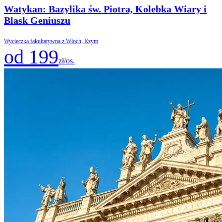
Watykan: Bazylika św. Piotra, Kolebka Wiary i
Blask Geniuszu
Wycieczka fakultatywna z Włoch, Rzym
od 199
zł/os.