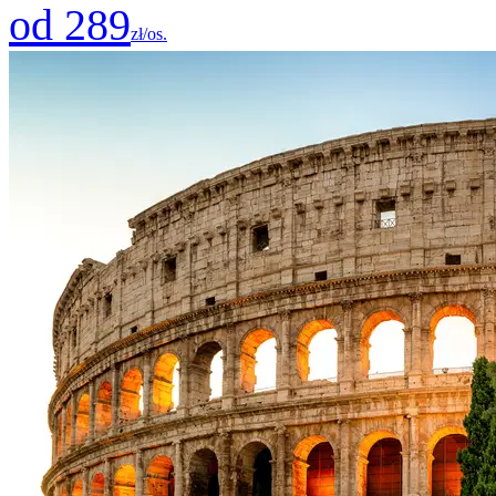
od 289
zł/os.