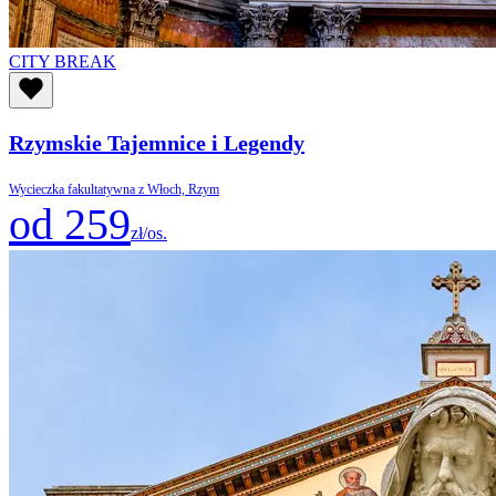
CITY BREAK
Rzymskie Tajemnice i Legendy
Wycieczka fakultatywna z Włoch, Rzym
od 259
zł/os.