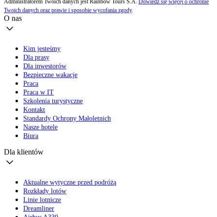
Administratorem Twoich danych jest Rainbow Tours S.A.
Dowiedz się więcej o ochronie
Twoich danych oraz prawie i sposobie wycofania zgody
.
O nas
Kim jesteśmy
Dla prasy
Dla inwestorów
Bezpieczne wakacje
Praca
Praca w IT
Szkolenia turystyczne
Kontakt
Standardy Ochrony Małoletnich
Nasze hotele
Biura
Dla klientów
Aktualne wytyczne przed podróżą
Rozkłady lotów
Linie lotnicze
Dreamliner