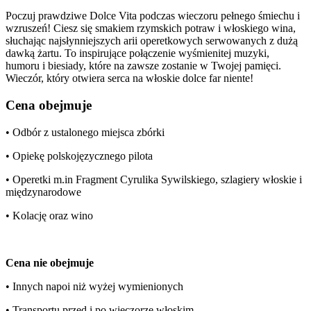
Poczuj prawdziwe Dolce Vita podczas wieczoru pełnego śmiechu i
wzruszeń! Ciesz się smakiem rzymskich potraw i włoskiego wina,
słuchając najsłynniejszych arii operetkowych serwowanych z dużą
dawką żartu. To inspirujące połączenie wyśmienitej muzyki,
humoru i biesiady, które na zawsze zostanie w Twojej pamięci.
Wieczór, który otwiera serca na włoskie dolce far niente!
Cena obejmuje
• Odbór z ustalonego miejsca zbórki
• Opiekę polskojęzycznego pilota
• Operetki m.in Fragment Cyrulika Sywilskiego, szlagiery włoskie i
międzynarodowe
• Kolację oraz wino
Cena nie obejmuje
• Innych napoi niż wyżej wymienionych
• Transportu przed i po wieczorze włoskim