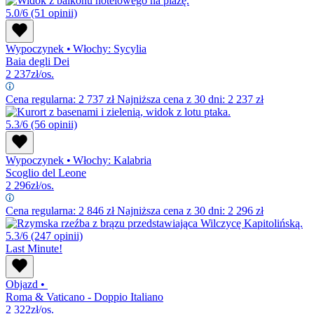
5.0/6
(51 opinii)
Wypoczynek
•
Włochy: Sycylia
Baia degli Dei
2 237
zł/os.
Cena regularna:
2 737
zł
Najniższa cena z 30 dni: 2 237 zł
5.3/6
(56 opinii)
Wypoczynek
•
Włochy: Kalabria
Scoglio del Leone
2 296
zł/os.
Cena regularna:
2 846
zł
Najniższa cena z 30 dni: 2 296 zł
5.3/6
(247 opinii)
Last Minute!
Objazd
•
Roma & Vaticano - Doppio Italiano
2 322
zł/os.