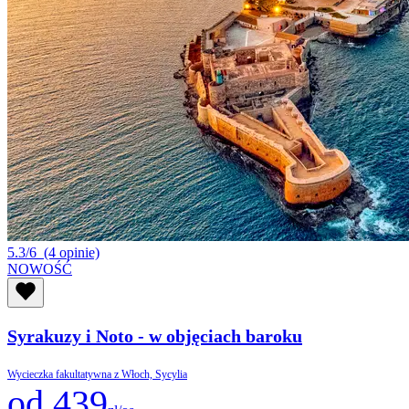
5.3/6
(4 opinie)
NOWOŚĆ
Syrakuzy i Noto - w objęciach baroku
Wycieczka fakultatywna z Włoch, Sycylia
od 439