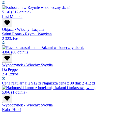
5.1/6
(312 opinie)
Last Minute!
Objazd
•
Włochy: Lacjum
Saluti Roma - Rzym i Watykan
2 323
zł/os.
4.8/6
(60 opinii)
Wypoczynek
•
Włochy: Sycylia
Da Peppe
2 412
zł/os.
Cena regularna:
2 912
zł
Najniższa cena z 30 dni: 2 412 zł
5.0/6
(1 opinia)
Wypoczynek
•
Włochy: Sycylia
Kalos Hotel