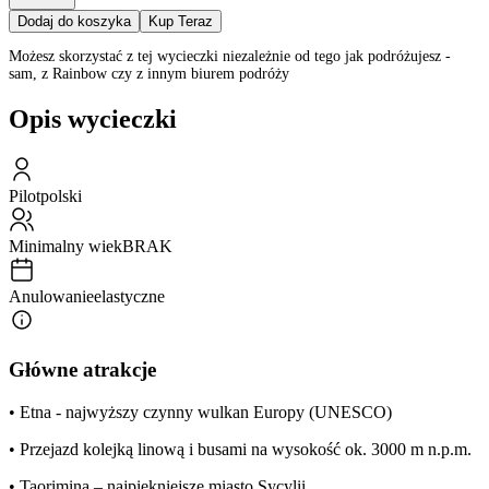
Dodaj do koszyka
Kup Teraz
Możesz skorzystać z tej wycieczki niezależnie od tego jak podróżujesz -
sam, z Rainbow czy z innym biurem podróży
Opis wycieczki
Pilot
polski
Minimalny wiek
BRAK
Anulowanie
elastyczne
Główne atrakcje
• Etna - najwyższy czynny wulkan Europy (UNESCO)
• Przejazd kolejką linową i busami na wysokość ok. 3000 m n.p.m.
• Taorimina – najpiękniejsze miasto Sycylii