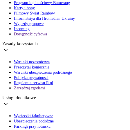
Program lojalnościowy Bumerang
Karty i bony
Filmowy Świat Rainbow
Informatsiya dla Hromadian Ukrainy
Wyjazdy grupowe
Incoming
Dostępność cyfrowa
Zasady korzystania
Warunki uczestnictwa
Przeczytaj koniecznie
Warunki ubezpieczenia podróżnego
Polityka prywatności
Regulamin serwisu R.pl
Zarządzaj zgodami
Usługi dodatkowe
Wycieczki fakultatywne
Ubezpieczenia podróżne
Parkingi przy lotnisku