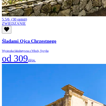
5.5/6
(30 opinii)
ZWIEDZANIE
Śladami Ojca Chrzestnego
Wycieczka fakultatywna z Włoch, Sycylia
od 309
zł/os.