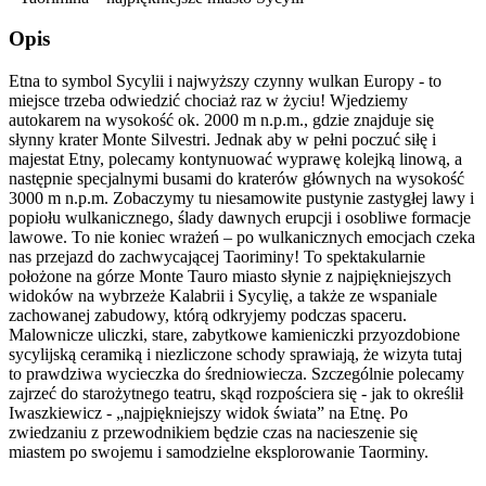
Opis
Etna to symbol Sycylii i najwyższy czynny wulkan Europy - to
miejsce trzeba odwiedzić chociaż raz w życiu! Wjedziemy
autokarem na wysokość ok. 2000 m n.p.m., gdzie znajduje się
słynny krater Monte Silvestri. Jednak aby w pełni poczuć siłę i
majestat Etny, polecamy kontynuować wyprawę kolejką linową, a
następnie specjalnymi busami do kraterów głównych na wysokość
3000 m n.p.m. Zobaczymy tu niesamowite pustynie zastygłej lawy i
popiołu wulkanicznego, ślady dawnych erupcji i osobliwe formacje
lawowe. To nie koniec wrażeń – po wulkanicznych emocjach czeka
nas przejazd do zachwycającej Taoriminy! To spektakularnie
położone na górze Monte Tauro miasto słynie z najpiękniejszych
widoków na wybrzeże Kalabrii i Sycylię, a także ze wspaniale
zachowanej zabudowy, którą odkryjemy podczas spaceru.
Malownicze uliczki, stare, zabytkowe kamieniczki przyozdobione
sycylijską ceramiką i niezliczone schody sprawiają, że wizyta tutaj
to prawdziwa wycieczka do średniowiecza. Szczególnie polecamy
zajrzeć do starożytnego teatru, skąd rozpościera się - jak to określił
Iwaszkiewicz - „najpiękniejszy widok świata” na Etnę. Po
zwiedzaniu z przewodnikiem będzie czas na nacieszenie się
miastem po swojemu i samodzielne eksplorowanie Taorminy.