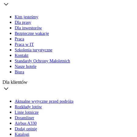
Kim jesteśmy
Dla prasy
Dla inwestorów
Bezpieczne wakacje
Praca
Praca w IT
Szkolenia turystyczne
Kontakt
Standardy Ochrony Małoletnich
Nasze hotele
Biura
Dla klientów
Aktualne wytyczne przed podróżą
Rozkłady lotów
Linie lotnicze
Dreamliner
Airbus A330
Dodaj opinię
Katalogi