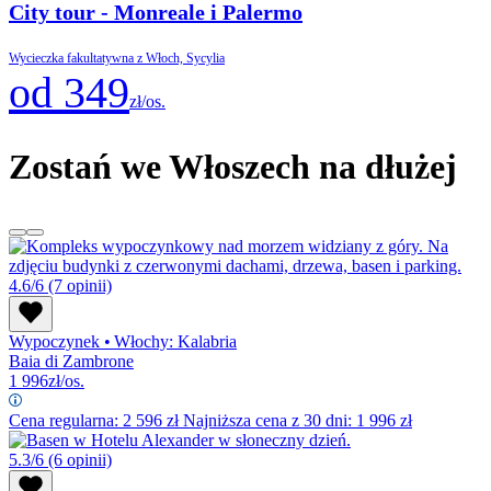
City tour - Monreale i Palermo
Wycieczka fakultatywna z Włoch, Sycylia
od 349
zł/os.
Zostań we Włoszech na dłużej
4.6/6
(7 opinii)
Wypoczynek
•
Włochy: Kalabria
Baia di Zambrone
1 996
zł/os.
Cena regularna:
2 596
zł
Najniższa cena z 30 dni: 1 996 zł
5.3/6
(6 opinii)