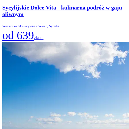
Sycylijskie Dolce Vita - kulinarna podróż w gaju
oliwnym
Wycieczka fakultatywna z Włoch, Sycylia
od 639
zł/os.