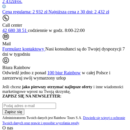
2 432
zł/os.
Cena regularna:
2 932
zł
Najniższa cena z 30 dni: 2 432 zł
Call center
42 680 38 51
codziennie
w godz. 8:00-22:00
Mail
Formularz kontaktowy
Nasi konsultanci są do Twojej dyspozycji 7
dni w tygodniu
Biura Rainbow
Odwiedź jedno z ponad
100 biur Rainbow
w całej Polsce i
zarezerwuj swój
wymarzony urlop
Jeśli chcesz
jako pierwszy otrzymać najlepsze oferty
i inne wiadomości
marketingowe wprost na Twoją skrzynkę,
ZAPISZ SIĘ NA NEWSLETTER:
Zapisz się
Administratorem Twoich danych jest Rainbow Tours S.A.
Dowiedz się więcej o ochronie
Twoich danych oraz prawie i sposobie wycofania zgody
.
O nas