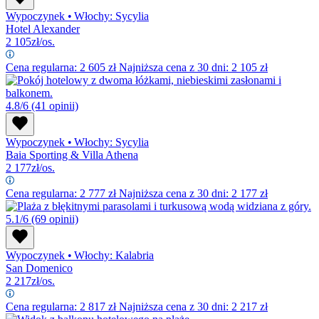
Wypoczynek
•
Włochy: Sycylia
Hotel Alexander
2 105
zł/os.
Cena regularna:
2 605
zł
Najniższa cena z 30 dni: 2 105 zł
4.8/6
(41 opinii)
Wypoczynek
•
Włochy: Sycylia
Baia Sporting & Villa Athena
2 177
zł/os.
Cena regularna:
2 777
zł
Najniższa cena z 30 dni: 2 177 zł
5.1/6
(69 opinii)
Wypoczynek
•
Włochy: Kalabria
San Domenico
2 217
zł/os.
Cena regularna:
2 817
zł
Najniższa cena z 30 dni: 2 217 zł