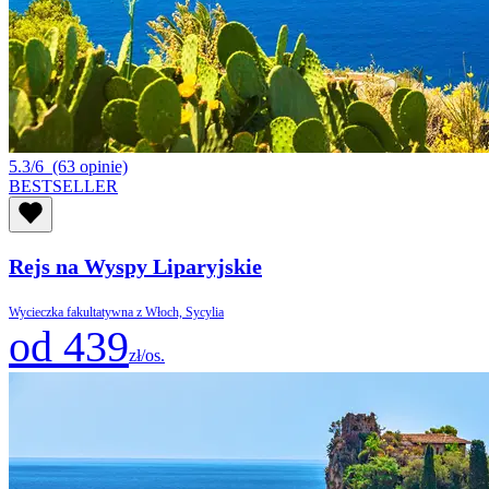
5.3/6
(63 opinie)
BESTSELLER
Rejs na Wyspy Liparyjskie
Wycieczka fakultatywna z Włoch, Sycylia
od 439
zł/os.