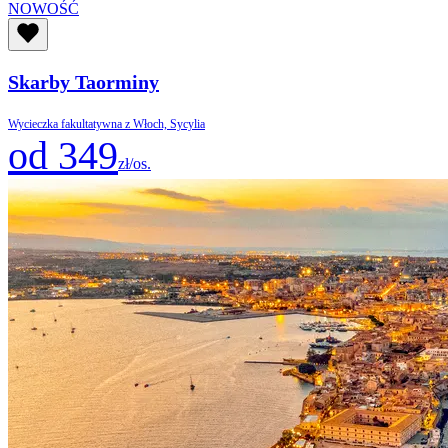
NOWOŚĆ
Skarby Taorminy
Wycieczka fakultatywna z Włoch, Sycylia
od 349
zł/os.