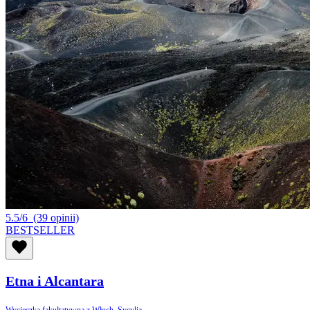
5.5/6
(39 opinii)
BESTSELLER
Etna i Alcantara
Wycieczka fakultatywna z Włoch, Sycylia