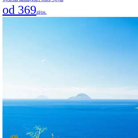
od 369
zł/os.