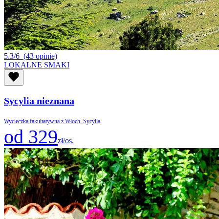
5.3/6
(43 opinie)
LOKALNE SMAKI
Sycylia nieznana
Wycieczka fakultatywna z Włoch, Sycylia
od 329
zł/os.