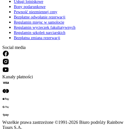
Usługi lotniskowe
Bony podarunkowe
Pewność niezmiennej ceny
Bezpłatne odwołanie rezerwacji
Regulamin miejsc w samolocie
Regulamin wycieczek fakultatywnych
Regulamin szkoleń narciarskich
Bezpłatna zmiana rezerwacji
Social media
Kanały płatności
Wszelkie prawa zastrzeżone ©1991-2026 Biuro podróży Rainbow
Tours S.A.