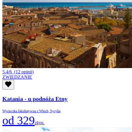
5.4/6
(12 opinii)
ZWIEDZANIE
Katania - u podnóża Etny
Wycieczka fakultatywna z Włoch, Sycylia
od 329
zł/os.