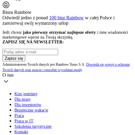
Biura Rainbow
Odwiedź jedno z ponad
100 biur Rainbow
w całej Polsce i
zarezerwuj swój
wymarzony urlop
Jeśli chcesz
jako pierwszy otrzymać najlepsze oferty
i inne wiadomości
marketingowe wprost na Twoją skrzynkę,
ZAPISZ SIĘ NA NEWSLETTER:
Zapisz się
Administratorem Twoich danych jest Rainbow Tours S.A.
Dowiedz się więcej o ochronie
Twoich danych oraz prawie i sposobie wycofania zgody
.
O nas
Kim jesteśmy
Dla prasy
Dla inwestorów
Bezpieczne wakacje
Praca
Praca w IT
Szkolenia turystyczne
Kontakt