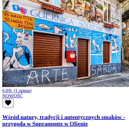
6.0/6
(1 opinia)
NOWOŚĆ
Wśród natury, tradycji i autentycznych smaków -
przygoda w Supramonte w Olienie