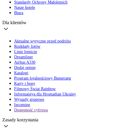
Standardy Ochrony Małoletnich
Nasze hotele
Biura
Dla klientów
Aktualne wytyczne przed podróżą
Rozkłady lotów
Linie lotnicze
Dreamliner
Airbus A330
Dodaj opinię
Katalogi
Program lojalnościowy Bumerang
Karty i bony
Filmowy Świat Rainbow
Informatsiya dla Hromadian Ukrainy
Wyjazdy grupowe
Incoming
Dostępność cyfrowa
Zasady korzystania