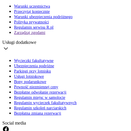
Warunki uczestnictwa
Przeczytaj koniecznie
Warunki ubezpieczenia podróżnego
Polityka prywatności
Regulamin serwisu R.pl
Zarządzaj zgodami
Usługi dodatkowe
Wycieczki fakultatywne
Ubezpieczenia podróżne
Parkingi przy lotnisku
Usługi lotniskowe
Bony podarunkowe
Pewność niezmiennej ceny
Bezpłatne odwołanie rezerwacji
Regulamin miejsc w samolocie
Regulamin wycieczek fakultatywnych
Regulamin szkoleń narciarskich
Bezpłatna zmiana rezerwacji
Social media