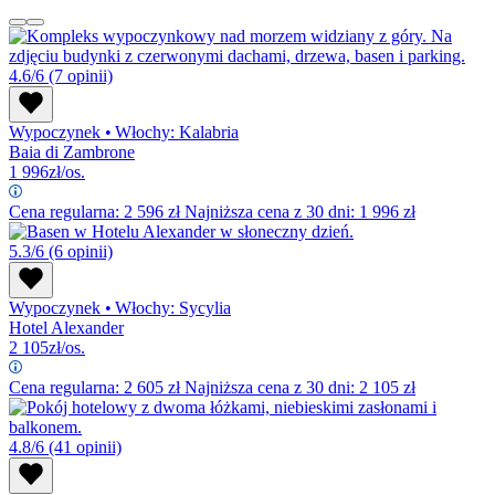
4.6/6
(7 opinii)
Wypoczynek
•
Włochy: Kalabria
Baia di Zambrone
1 996
zł/os.
Cena regularna:
2 596
zł
Najniższa cena z 30 dni: 1 996 zł
5.3/6
(6 opinii)
Wypoczynek
•
Włochy: Sycylia
Hotel Alexander
2 105
zł/os.
Cena regularna:
2 605
zł
Najniższa cena z 30 dni: 2 105 zł
4.8/6
(41 opinii)