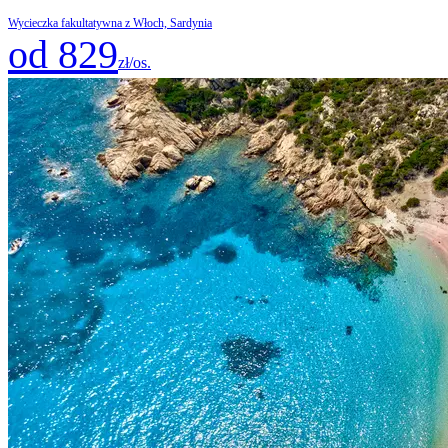
Wycieczka fakultatywna z Włoch, Sardynia
od 829
zł/os.