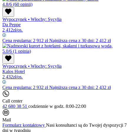
4.8/6
(60 opinii)
Wypoczynek
•
Włochy: Sycylia
Da Peppe
2 412
zł/os.
Cena regularna:
2 912
zł
Najniższa cena z 30 dni: 2 412 zł
5.0/6
(1 opinia)
Wypoczynek
•
Włochy: Sycylia
Kalos Hotel
2 432
zł/os.
Cena regularna:
2 932
zł
Najniższa cena z 30 dni: 2 432 zł
Call center
42 680 38 51
codziennie
w godz. 8:00-22:00
Mail
Formularz kontaktowy
Nasi konsultanci są do Twojej dyspozycji 7
dni w tygodniu