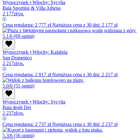
Wypoczynek
•
Włochy: Sycylia
Baia Sporting & Villa Athena
2 177
zł/os.
Cena regularna:
2 777
zł
Najniższa cena z 30 dni: 2 177 zł
5.1/6
(69 opinii)
Wypoczynek
•
Włochy: Kalabria
San Domenico
2 217
zł/os.
Cena regularna:
2 817
zł
Najniższa cena z 30 dni: 2 217 zł
5.0/6
(51 opinii)
Wypoczynek
•
Włochy: Sycylia
Baia degli Dei
2 237
zł/os.
Cena regularna:
2 737
zł
Najniższa cena z 30 dni: 2 237 zł
5.3/6
(56 opinii)