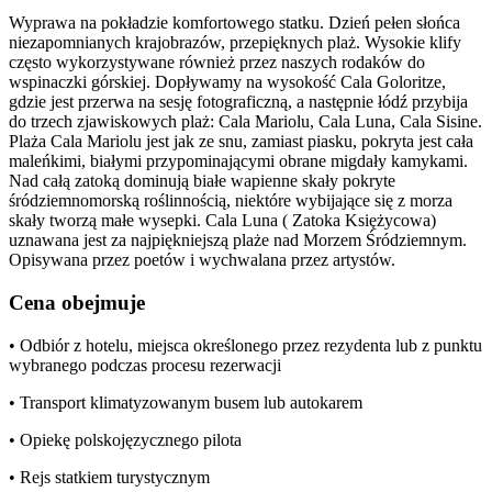
Wyprawa na pokładzie komfortowego statku. Dzień pełen słońca
niezapomnianych krajobrazów, przepięknych plaż. Wysokie klify
często wykorzystywane również przez naszych rodaków do
wspinaczki górskiej. Dopływamy na wysokość Cala Goloritze,
gdzie jest przerwa na sesję fotograficzną, a następnie łódź przybija
do trzech zjawiskowych plaż: Cala Mariolu, Cala Luna, Cala Sisine.
Plaża Cala Mariolu jest jak ze snu, zamiast piasku, pokryta jest cała
maleńkimi, białymi przypominającymi obrane migdały kamykami.
Nad całą zatoką dominują białe wapienne skały pokryte
śródziemnomorską roślinnością, niektóre wybijające się z morza
skały tworzą małe wysepki. Cala Luna ( Zatoka Księżycowa)
uznawana jest za najpiękniejszą plaże nad Morzem Śródziemnym.
Opisywana przez poetów i wychwalana przez artystów.
Cena obejmuje
• Odbiór z hotelu, miejsca określonego przez rezydenta lub z punktu
wybranego podczas procesu rezerwacji
• Transport klimatyzowanym busem lub autokarem
• Opiekę polskojęzycznego pilota
• Rejs statkiem turystycznym