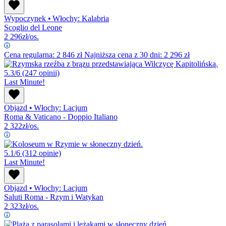
Wypoczynek
•
Włochy: Kalabria
Scoglio del Leone
2 296
zł/os.
Cena regularna:
2 846
zł
Najniższa cena z 30 dni: 2 296 zł
5.3/6
(247 opinii)
Last Minute!
Objazd
•
Włochy: Lacjum
Roma & Vaticano - Doppio Italiano
2 322
zł/os.
5.1/6
(312 opinie)
Last Minute!
Objazd
•
Włochy: Lacjum
Saluti Roma - Rzym i Watykan
2 323
zł/os.