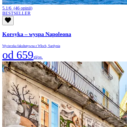
5.1/6
(46 opinii)
BESTSELLER
Korsyka – wyspa Napoleona
Wycieczka fakultatywna z Włoch, Sardynia
od 659
zł/os.