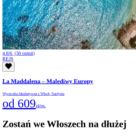
4.8/6
(30 opinii)
REJS
La Maddalena – Malediwy Europy
Wycieczka fakultatywna z Włoch, Sardynia
od 609
zł/os.
Zostań we Włoszech na dłużej