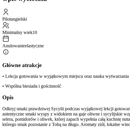
Pilot
angielski
Minimalny wiek
10
Anulowanie
elastyczne
Główne atrakcje
• Lekcja gotowania w wyjątkowym miejscu oraz nauka wytwarzania
• Wspólna biesiada i gościnność
Opis
Odkryj smaki prawdziwej Sycylii podczas wyjątkowej lekcji gotowania 
autentyczne smaki wyspy z widokiem na gaje oliwne i sycylijskie wz
selera, pomidorów i oliwek, której zapach wypełnia całą kuchnię nuta
którego smak pozostanie z Tobą na długo. Aromaty ziół, lokalne wino 