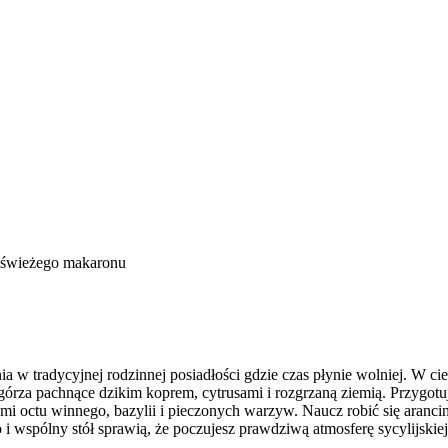
 świeżego makaronu
w tradycyjnej rodzinnej posiadłości gdzie czas płynie wolniej. W cien
górza pachnące dzikim koprem, cytrusami i rozgrzaną ziemią. Przygot
mi octu winnego, bazylii i pieczonych warzyw. Naucz robić się arancin
i wspólny stół sprawią, że poczujesz prawdziwą atmosferę sycylijskiej