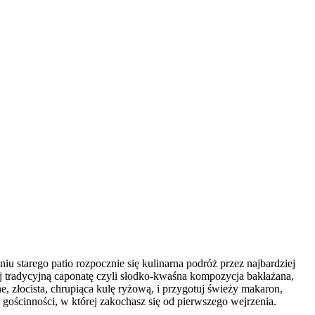
iu starego patio rozpocznie się kulinarna podróż przez najbardziej
uj tradycyjną caponatę czyli słodko-kwaśna kompozycja bakłażana,
e, złocista, chrupiąca kulę ryżową, i przygotuj świeży makaron,
 gościnności, w której zakochasz się od pierwszego wejrzenia.