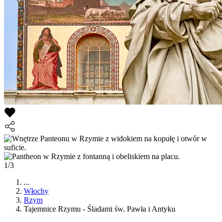
1/3
...
Włochy
Rzym
Tajemnice Rzymu - Śladami św. Pawła i Antyku