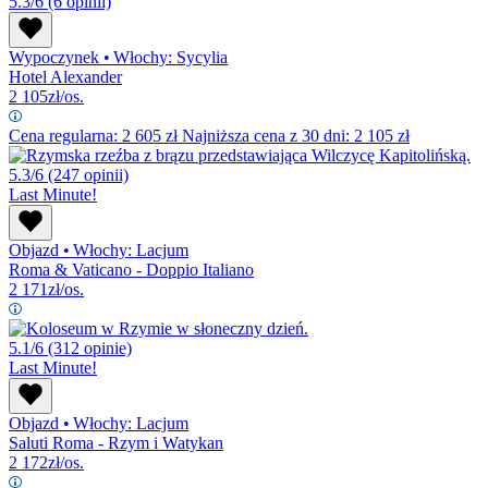
5.3/6
(6 opinii)
Wypoczynek
•
Włochy: Sycylia
Hotel Alexander
2 105
zł/os.
Cena regularna:
2 605
zł
Najniższa cena z 30 dni: 2 105 zł
5.3/6
(247 opinii)
Last Minute!
Objazd
•
Włochy: Lacjum
Roma & Vaticano - Doppio Italiano
2 171
zł/os.
5.1/6
(312 opinie)
Last Minute!
Objazd
•
Włochy: Lacjum
Saluti Roma - Rzym i Watykan
2 172
zł/os.