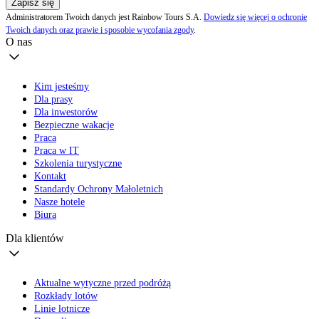
Zapisz się
Administratorem Twoich danych jest Rainbow Tours S.A.
Dowiedz się więcej o ochronie
Twoich danych oraz prawie i sposobie wycofania zgody
.
O nas
Kim jesteśmy
Dla prasy
Dla inwestorów
Bezpieczne wakacje
Praca
Praca w IT
Szkolenia turystyczne
Kontakt
Standardy Ochrony Małoletnich
Nasze hotele
Biura
Dla klientów
Aktualne wytyczne przed podróżą
Rozkłady lotów
Linie lotnicze