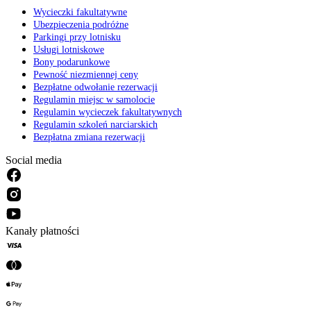
Wycieczki fakultatywne
Ubezpieczenia podróżne
Parkingi przy lotnisku
Usługi lotniskowe
Bony podarunkowe
Pewność niezmiennej ceny
Bezpłatne odwołanie rezerwacji
Regulamin miejsc w samolocie
Regulamin wycieczek fakultatywnych
Regulamin szkoleń narciarskich
Bezpłatna zmiana rezerwacji
Social media
Kanały płatności