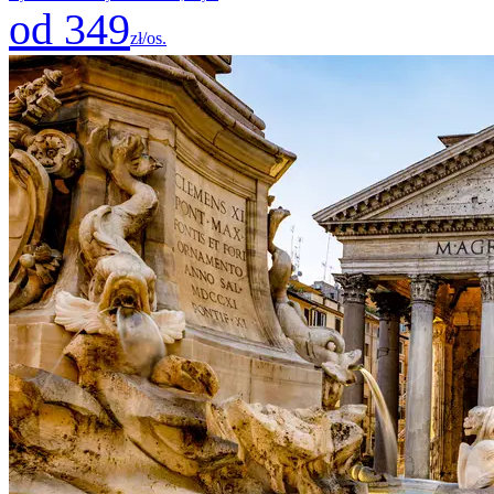
od 349
zł/os.