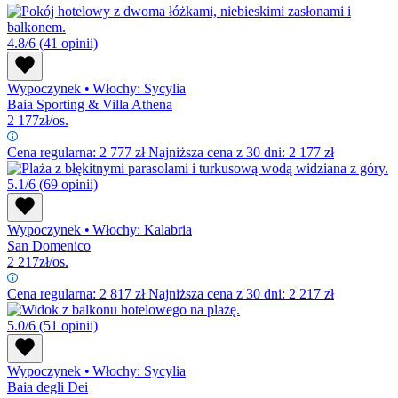
4.8/6
(41 opinii)
Wypoczynek
•
Włochy: Sycylia
Baia Sporting & Villa Athena
2 177
zł/os.
Cena regularna:
2 777
zł
Najniższa cena z 30 dni: 2 177 zł
5.1/6
(69 opinii)
Wypoczynek
•
Włochy: Kalabria
San Domenico
2 217
zł/os.
Cena regularna:
2 817
zł
Najniższa cena z 30 dni: 2 217 zł
5.0/6
(51 opinii)
Wypoczynek
•
Włochy: Sycylia
Baia degli Dei