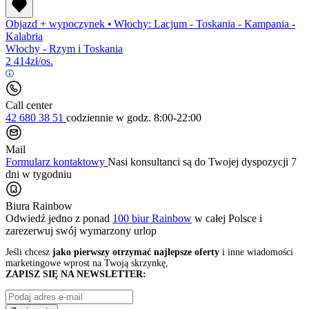
Objazd + wypoczynek
•
Włochy: Lacjum - Toskania - Kampania -
Kalabria
Włochy - Rzym i Toskania
2 414
zł/os.
Call center
42 680 38 51
codziennie
w godz. 8:00-22:00
Mail
Formularz kontaktowy
Nasi konsultanci są do Twojej dyspozycji 7
dni w tygodniu
Biura Rainbow
Odwiedź jedno z ponad
100 biur Rainbow
w całej Polsce i
zarezerwuj swój
wymarzony urlop
Jeśli chcesz
jako pierwszy otrzymać najlepsze oferty
i inne wiadomości
marketingowe wprost na Twoją skrzynkę,
ZAPISZ SIĘ NA NEWSLETTER: