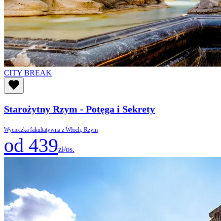
CITY BREAK
Starożytny Rzym - Potęga i Sekrety
Wycieczka fakultatywna z Włoch, Rzym
od 439
zł/os.