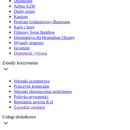
Dreamliner
Airbus A330
Dodaj opinię
Katalogi
Program lojalnościowy Bumerang
Karty i bony
Filmowy Świat Rainbow
Informatsiya dla Hromadian Ukrainy
Wyjazdy grupowe
Incoming
Dostępność cyfrowa
Zasady korzystania
Warunki uczestnictwa
Przeczytaj koniecznie
Warunki ubezpieczenia podróżnego
Polityka prywatności
Regulamin serwisu R.pl
Zarządzaj zgodami
Usługi dodatkowe