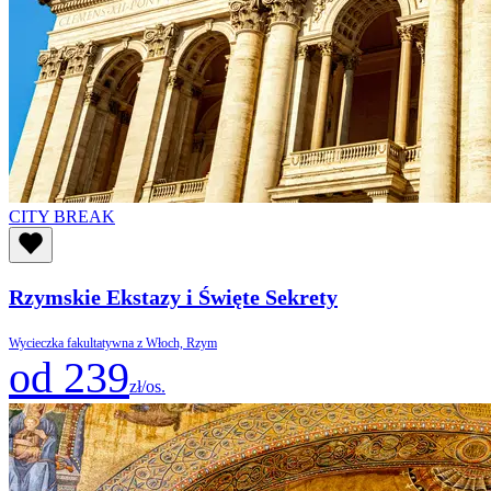
CITY BREAK
Rzymskie Ekstazy i Święte Sekrety
Wycieczka fakultatywna z Włoch, Rzym
od 239
zł/os.