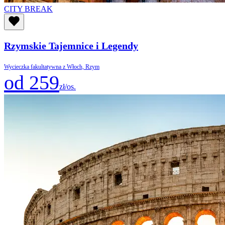
CITY BREAK
Rzymskie Tajemnice i Legendy
Wycieczka fakultatywna z Włoch, Rzym
od 259
zł/os.