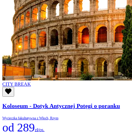
CITY BREAK
Koloseum - Dotyk Antycznej Potęgi o poranku
Wycieczka fakultatywna z Włoch, Rzym
od 289
zł/os.