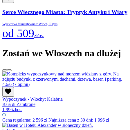
Serce Wiecznego Miasta: Tryptyk Antyku i Wiary
Wycieczka fakultatywna z Włoch, Rzym
od 509
zł/os.
Zostań we Włoszech na dłużej
4.6/6
(7 opinii)
Wypoczynek
•
Włochy: Kalabria
Baia di Zambrone
1 996
zł/os.
Cena regularna:
2 596
zł
Najniższa cena z 30 dni: 1 996 zł