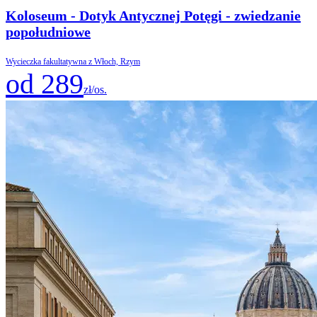
Koloseum - Dotyk Antycznej Potęgi - zwiedzanie
popołudniowe
Wycieczka fakultatywna z Włoch, Rzym
od 289
zł/os.