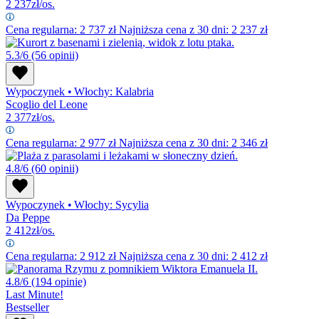
2 237
zł/os.
Cena regularna:
2 737
zł
Najniższa cena z 30 dni: 2 237 zł
5.3/6
(56 opinii)
Wypoczynek
•
Włochy: Kalabria
Scoglio del Leone
2 377
zł/os.
Cena regularna:
2 977
zł
Najniższa cena z 30 dni: 2 346 zł
4.8/6
(60 opinii)
Wypoczynek
•
Włochy: Sycylia
Da Peppe
2 412
zł/os.
Cena regularna:
2 912
zł
Najniższa cena z 30 dni: 2 412 zł
4.8/6
(194 opinie)
Last Minute!
Bestseller