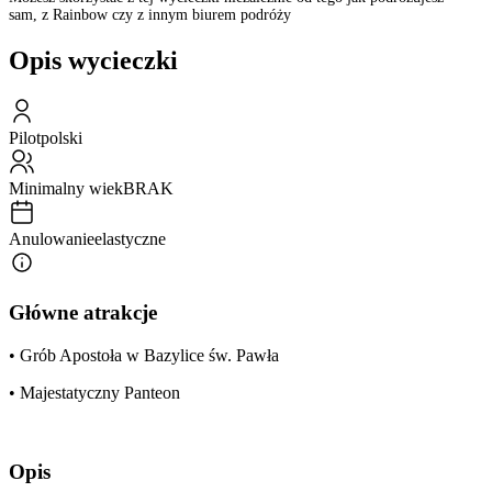
sam, z Rainbow czy z innym biurem podróży
Opis wycieczki
Pilot
polski
Minimalny wiek
BRAK
Anulowanie
elastyczne
Główne atrakcje
• Grób Apostoła w Bazylice św. Pawła
• Majestatyczny Panteon
Opis