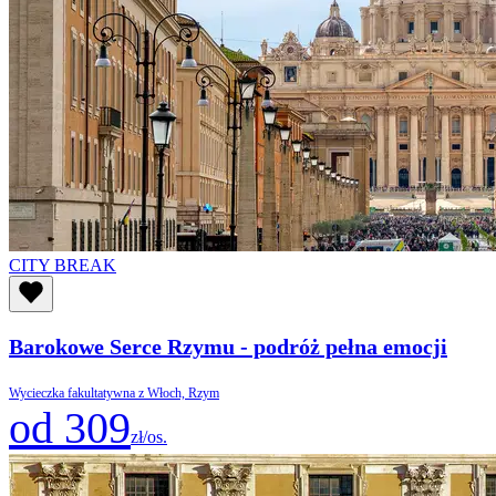
CITY BREAK
Barokowe Serce Rzymu - podróż pełna emocji
Wycieczka fakultatywna z Włoch, Rzym
od 309
zł/os.