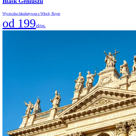
Blask Geniuszu
Wycieczka fakultatywna z Włoch, Rzym
od 199
zł/os.