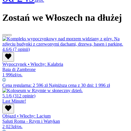
zł/os.
Zostań we Włoszech na dłużej
4.6/6
(7 opinii)
Wypoczynek
•
Włochy: Kalabria
Baia di Zambrone
1 996
zł/os.
Cena regularna:
2 596
zł
Najniższa cena z 30 dni: 1 996 zł
5.1/6
(312 opinie)
Last Minute!
Objazd
•
Włochy: Lacjum
Saluti Roma - Rzym i Watykan
2 023
zł/os.