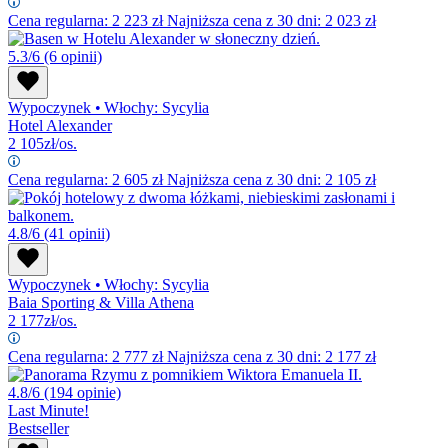
Cena regularna:
2 223
zł
Najniższa cena z 30 dni: 2 023 zł
5.3/6
(6 opinii)
Wypoczynek
•
Włochy: Sycylia
Hotel Alexander
2 105
zł/os.
Cena regularna:
2 605
zł
Najniższa cena z 30 dni: 2 105 zł
4.8/6
(41 opinii)
Wypoczynek
•
Włochy: Sycylia
Baia Sporting & Villa Athena
2 177
zł/os.
Cena regularna:
2 777
zł
Najniższa cena z 30 dni: 2 177 zł
4.8/6
(194 opinie)
Last Minute!
Bestseller