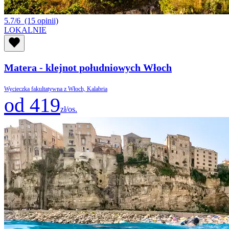
5.7/6
(15 opinii)
LOKALNIE
Matera - klejnot południowych Włoch
Wycieczka fakultatywna z Włoch, Kalabria
od 419
zł/os.