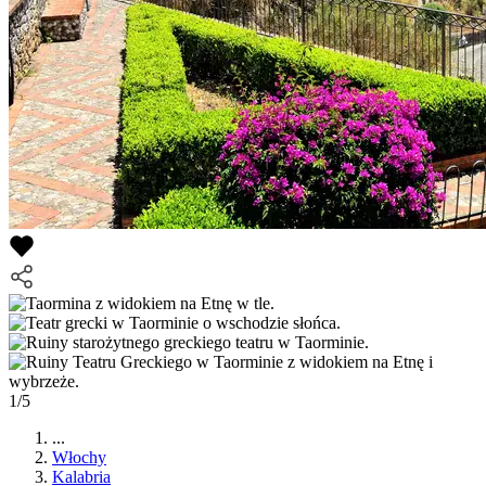
1/5
...
Włochy
Kalabria