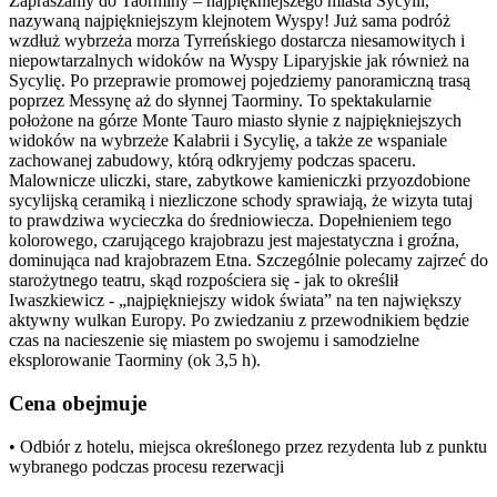
Zapraszamy do Taorminy – najpiękniejszego miasta Sycylii,
nazywaną najpiękniejszym klejnotem Wyspy! Już sama podróż
wzdłuż wybrzeża morza Tyrreńskiego dostarcza niesamowitych i
niepowtarzalnych widoków na Wyspy Liparyjskie jak również na
Sycylię. Po przeprawie promowej pojedziemy panoramiczną trasą
poprzez Messynę aż do słynnej Taorminy. To spektakularnie
położone na górze Monte Tauro miasto słynie z najpiękniejszych
widoków na wybrzeże Kalabrii i Sycylię, a także ze wspaniale
zachowanej zabudowy, którą odkryjemy podczas spaceru.
Malownicze uliczki, stare, zabytkowe kamieniczki przyozdobione
sycylijską ceramiką i niezliczone schody sprawiają, że wizyta tutaj
to prawdziwa wycieczka do średniowiecza. Dopełnieniem tego
kolorowego, czarującego krajobrazu jest majestatyczna i groźna,
dominująca nad krajobrazem Etna. Szczególnie polecamy zajrzeć do
starożytnego teatru, skąd rozpościera się - jak to określił
Iwaszkiewicz - „najpiękniejszy widok świata” na ten największy
aktywny wulkan Europy. Po zwiedzaniu z przewodnikiem będzie
czas na nacieszenie się miastem po swojemu i samodzielne
eksplorowanie Taorminy (ok 3,5 h).
Cena obejmuje
• Odbiór z hotelu, miejsca określonego przez rezydenta lub z punktu
wybranego podczas procesu rezerwacji