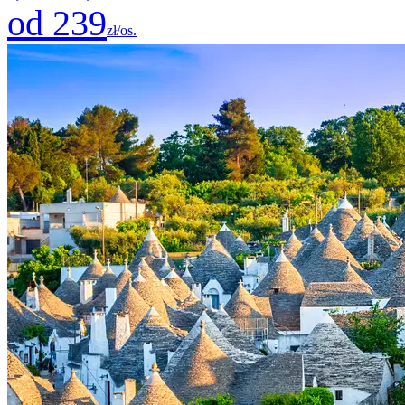
od 239
zł/os.