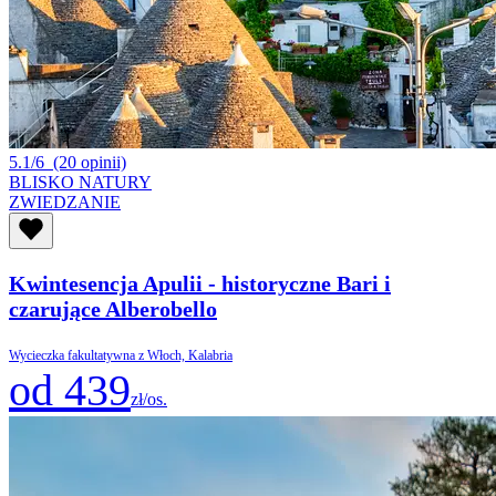
5.1/6
(20 opinii)
BLISKO NATURY
ZWIEDZANIE
Kwintesencja Apulii - historyczne Bari i
czarujące Alberobello
Wycieczka fakultatywna z Włoch, Kalabria
od 439
zł/os.