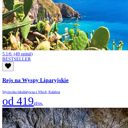
5.1/6
(49 opinii)
BESTSELLER
Rejs na Wyspy Liparyjskie
Wycieczka fakultatywna z Włoch, Kalabria
od 419
zł/os.