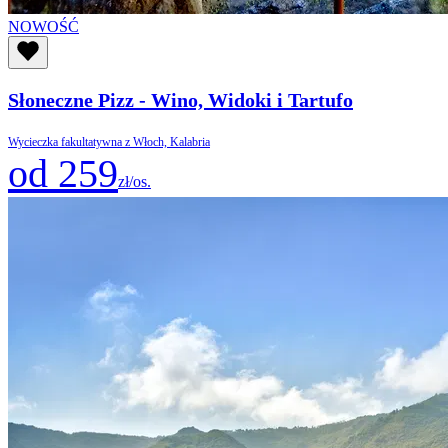
NOWOŚĆ
Słoneczne Pizz - Wino, Widoki i Tartufo
Wycieczka fakultatywna z Włoch, Kalabria
od 259
zł/os.