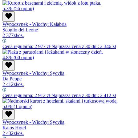
5.3/6
(56 opinii)
Wypoczynek
•
Włochy: Kalabria
Scoglio del Leone
2 377
zł/os.
Cena regularna:
2 977
zł
Najniższa cena z 30 dni: 2 346 zł
4.8/6
(60 opinii)
Wypoczynek
•
Włochy: Sycylia
Da Peppe
2 412
zł/os.
Cena regularna:
2 912
zł
Najniższa cena z 30 dni: 2 412 zł
5.0/6
(1 opinia)
Wypoczynek
•
Włochy: Sycylia
Kalos Hotel
2 432
zł/os.