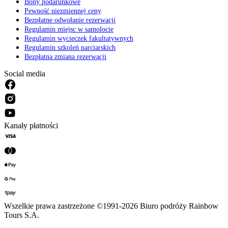
Bony podarunkowe
Pewność niezmiennej ceny
Bezpłatne odwołanie rezerwacji
Regulamin miejsc w samolocie
Regulamin wycieczek fakultatywnych
Regulamin szkoleń narciarskich
Bezpłatna zmiana rezerwacji
Social media
Kanały płatności
Wszelkie prawa zastrzeżone ©1991-2026 Biuro podróży Rainbow
Tours S.A.