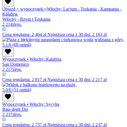
Objazd + wypoczynek
•
Włochy: Lacjum - Toskania - Kampania -
Kalabria
Włochy - Rzym i Toskania
2 214
zł/os.
Cena regularna:
2 464
zł
Najniższa cena z 30 dni: 2 163 zł
5.1/6
(69 opinii)
Wypoczynek
•
Włochy: Kalabria
San Domenico
2 217
zł/os.
Cena regularna:
2 817
zł
Najniższa cena z 30 dni: 2 217 zł
5.0/6
(51 opinii)
Wypoczynek
•
Włochy: Sycylia
Baia degli Dei
2 237
zł/os.
Cena regularna:
2 737
zł
Najniższa cena z 30 dni: 2 237 zł