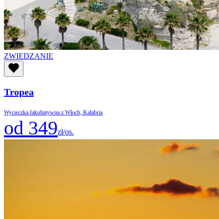
ZWIEDZANIE
Tropea
Wycieczka fakultatywna z Włoch, Kalabria
od 349
zł/os.