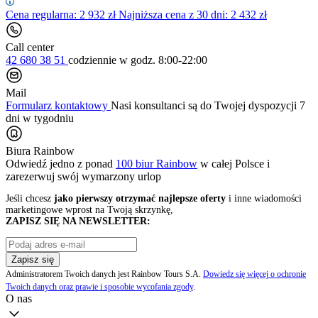
Cena regularna:
2 932
zł
Najniższa cena z 30 dni: 2 432 zł
Call center
42 680 38 51
codziennie
w godz. 8:00-22:00
Mail
Formularz kontaktowy
Nasi konsultanci są do Twojej dyspozycji 7
dni w tygodniu
Biura Rainbow
Odwiedź jedno z ponad
100 biur Rainbow
w całej Polsce i
zarezerwuj swój
wymarzony urlop
Jeśli chcesz
jako pierwszy otrzymać najlepsze oferty
i inne wiadomości
marketingowe wprost na Twoją skrzynkę,
ZAPISZ SIĘ NA NEWSLETTER:
Zapisz się
Administratorem Twoich danych jest Rainbow Tours S.A.
Dowiedz się więcej o ochronie
Twoich danych oraz prawie i sposobie wycofania zgody
.
O nas