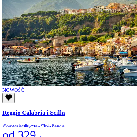
NOWOŚĆ
Reggio Calabria i Scilla
Wycieczka fakultatywna z Włoch, Kalabria
od 329