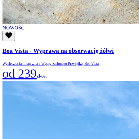
NOWOŚĆ
Boa Vista - Wyprawa na obserwację żółwi
Wycieczka fakultatywna z Wyspy Zielonego Przylądka, Boa Vista
od 239
zł/os.