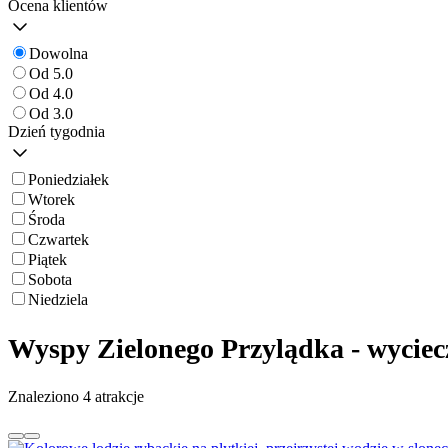
Ocena klientów
Dowolna
Od 5.0
Od 4.0
Od 3.0
Dzień tygodnia
Poniedziałek
Wtorek
Środa
Czwartek
Piątek
Sobota
Niedziela
Wyspy Zielonego Przylądka - wyciec
Znaleziono 4 atrakcje