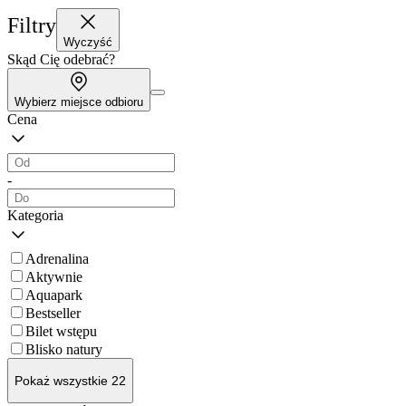
Filtry
Wyczyść
Skąd Cię odebrać?
Wybierz miejsce odbioru
Cena
-
Kategoria
Adrenalina
Aktywnie
Aquapark
Bestseller
Bilet wstępu
Blisko natury
Pokaż wszystkie 22