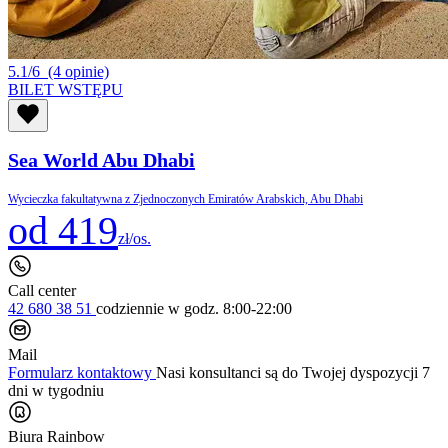
5.1/6
(4 opinie)
BILET WSTĘPU
Sea World Abu Dhabi
Wycieczka fakultatywna z Zjednoczonych Emiratów Arabskich, Abu Dhabi
od 419
zł/os.
Call center
42 680 38 51
codziennie
w godz. 8:00-22:00
Mail
Formularz kontaktowy
Nasi konsultanci są do Twojej dyspozycji 7
dni w tygodniu
Biura Rainbow