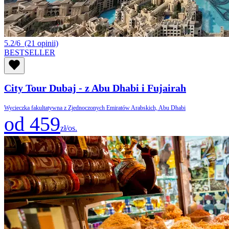
5.2/6
(21 opinii)
BESTSELLER
City Tour Dubaj - z Abu Dhabi i Fujairah
Wycieczka fakultatywna z Zjednoczonych Emiratów Arabskich, Abu Dhabi
od 459
zł/os.