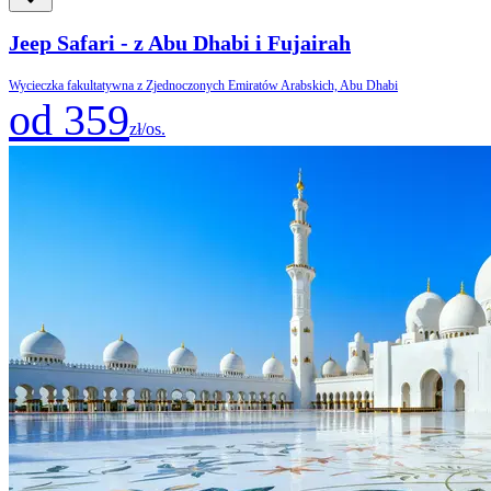
Jeep Safari - z Abu Dhabi i Fujairah
Wycieczka fakultatywna z Zjednoczonych Emiratów Arabskich, Abu Dhabi
od 359
zł/os.