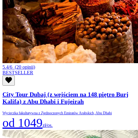
5.4/6
(20 opinii)
BESTSELLER
City Tour Dubaj (z wejściem na 148 piętro Burj
Kalifa) z Abu Dhabi i Fujeirah
Wycieczka fakultatywna z Zjednoczonych Emiratów Arabskich, Abu Dhabi
od 1049
zł/os.