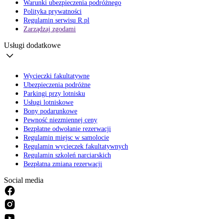
Warunki ubezpieczenia podróżnego
Polityka prywatności
Regulamin serwisu R.pl
Zarządzaj zgodami
Usługi dodatkowe
Wycieczki fakultatywne
Ubezpieczenia podróżne
Parkingi przy lotnisku
Usługi lotniskowe
Bony podarunkowe
Pewność niezmiennej ceny
Bezpłatne odwołanie rezerwacji
Regulamin miejsc w samolocie
Regulamin wycieczek fakultatywnych
Regulamin szkoleń narciarskich
Bezpłatna zmiana rezerwacji
Social media