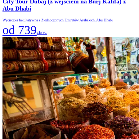
City Tour Dubaj (z wejściem na Burj Kalifa) z
Abu Dhabi
Wycieczka fakultatywna z Zjednoczonych Emiratów Arabskich, Abu Dhabi
od 739
zł/os.