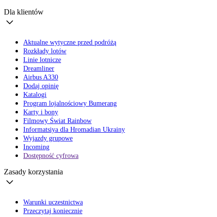
Dla klientów
Aktualne wytyczne przed podróżą
Rozkłady lotów
Linie lotnicze
Dreamliner
Airbus A330
Dodaj opinię
Katalogi
Program lojalnościowy Bumerang
Karty i bony
Filmowy Świat Rainbow
Informatsiya dla Hromadian Ukrainy
Wyjazdy grupowe
Incoming
Dostępność cyfrowa
Zasady korzystania
Warunki uczestnictwa
Przeczytaj koniecznie