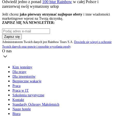
Odwiedź jedno z ponad
100 biur Rainbow
w całej Polsce i
zarezerwuj swój
wymarzony urlop
Jeśli chcesz
jako pierwszy otrzymać najlepsze oferty
i inne wiadomości
marketingowe wprost na Twoją skrzynkę,
ZAPISZ SIĘ NA NEWSLETTER:
Zapisz się
Administratorem Twoich danych jest Rainbow Tours S.A.
Dowiedz się więcej o ochronie
Twoich danych oraz prawie i sposobie wycofania zgody
.
O nas
Kim jesteśmy
Dla prasy
Dla inwestorów
Bezpieczne wakacje
Praca
Praca w IT
Szkolenia turystyczne
Kontakt
Standardy Ochrony Małoletnich
Nasze hotele
Biura