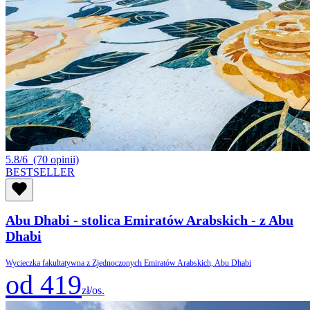
5.8/6
(70 opinii)
BESTSELLER
Abu Dhabi - stolica Emiratów Arabskich - z Abu
Dhabi
Wycieczka fakultatywna z Zjednoczonych Emiratów Arabskich, Abu Dhabi
od 419
zł/os.