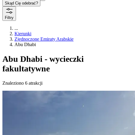
Skąd Cię odebrać?
Filtry
...
Kierunki
Zjednoczone Emiraty Arabskie
Abu Dhabi
Abu Dhabi - wycieczki
fakultatywne
Znaleziono 6 atrakcji