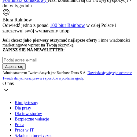
Formularz kontaktowy
Nasi konsultanci są do Twojej dyspozycji 7
dni w tygodniu
Biura Rainbow
Odwiedź jedno z ponad
100 biur Rainbow
w całej Polsce i
zarezerwuj swój
wymarzony urlop
Jeśli chcesz
jako pierwszy otrzymać najlepsze oferty
i inne wiadomości
marketingowe wprost na Twoją skrzynkę,
ZAPISZ SIĘ NA NEWSLETTER:
Zapisz się
Administratorem Twoich danych jest Rainbow Tours S.A.
Dowiedz się więcej o ochronie
Twoich danych oraz prawie i sposobie wycofania zgody
.
O nas
Kim jesteśmy
Dla prasy
Dla inwestorów
Bezpieczne wakacje
Praca
Praca w IT
Szkolenia turystyczne