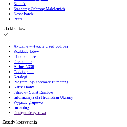
Kontakt
Standardy Ochrony Małoletnich
Nasze hotele
Biura
Dla klientów
Aktualne wytyczne przed podróżą
Rozkłady lotów
Linie lotnicze
Dreamliner
Airbus A330
Dodaj opinię
Katalogi
Program lojalnościowy Bumerang
Karty i bony
Filmowy Świat Rainbow
Informatsiya dla Hromadian Ukrainy
Wyjazdy grupowe
Incoming
Dostępność cyfrowa
Zasady korzystania