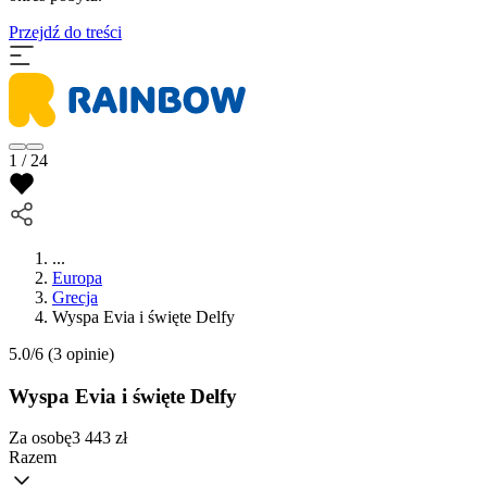
Przejdź do treści
1 / 24
...
Europa
Grecja
Wyspa Evia i święte Delfy
5.0/6
(3 opinie)
Wyspa Evia i święte Delfy
Za osobę
3 443
zł
Razem