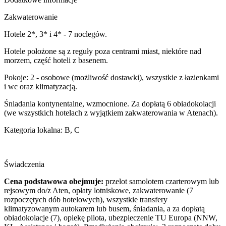
Zakwaterowanie
Hotele 2*, 3* i 4* - 7 noclegów.
Hotele położone są z reguły poza centrami miast, niektóre nad
morzem, część hoteli z basenem.
Pokoje: 2 - osobowe (możliwość dostawki), wszystkie z łazienkami
i wc oraz klimatyzacją.
Śniadania kontynentalne, wzmocnione. Za dopłatą 6 obiadokolacji
(we wszystkich hotelach z wyjątkiem zakwaterowania w Atenach).
Kategoria lokalna: B, C
Świadczenia
Cena podstawowa obejmuje:
przelot samolotem czarterowym lub
rejsowym do/z Aten, opłaty lotniskowe, zakwaterowanie (7
rozpoczętych dób hotelowych), wszystkie transfery
klimatyzowanym autokarem lub busem, śniadania, a za dopłatą
obiadokolacje (7), opiekę pilota, ubezpieczenie TU Europa (NNW,