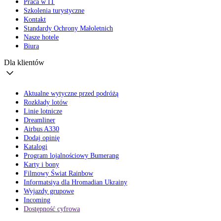
Praca w IT
Szkolenia turystyczne
Kontakt
Standardy Ochrony Małoletnich
Nasze hotele
Biura
Dla klientów
Aktualne wytyczne przed podróżą
Rozkłady lotów
Linie lotnicze
Dreamliner
Airbus A330
Dodaj opinię
Katalogi
Program lojalnościowy Bumerang
Karty i bony
Filmowy Świat Rainbow
Informatsiya dla Hromadian Ukrainy
Wyjazdy grupowe
Incoming
Dostępność cyfrowa