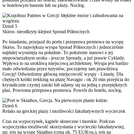
w hotelowym basenie lub na plaży. Nocleg.
Dzień 5
Skiros: nieodkryty klejnot Sporad Północnych
Po śniadaniu, przejazd do portu i przeprawa promowa na wyspę
Skiros. To największa wyspa Sporad Północnych i jednocześnie
najdalej wysunięta na południe. To położenie stanowi o jej
niepowtarzalnym uroku - jeszcze Sporady, a już prawie Cyklady.
Wpływa to na urokliwą miejscową architekturę. Wyspa jest bardzo
mało odwiedzana przez turystów, poczujemy tam prawdziwą
Grecję! Odwiedzimy główną miejscowość wyspy - Linarię. Dla
chętnych krótki trekking na plażę Navagio - ok 20 min przejścia do
krystalicznie czystej zatoki lub udamy się na jedną z przepięknych
plaż. Powrotna przeprawa promowa. Powrót do hotelu, nocleg.
Dzień 6
Relaks na greckiej plaży i możliwości fakultatywnych wycieczek
Czas na wypoczynek, kąpiele słoneczne i morskie. Podczas
wypoczynku możliwość skorzystania z wycieczki fakultatywnej,
np: rejs na wyspę Skiathos (cena ok. 75 EUR/os,), rejs na