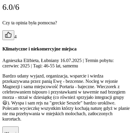
6.0/6
Czy ta opinia była pomocna?
4
Klimatyczne i niekomercyjne miejsca
Agnieszka Elżbieta, Łubniany 16.07.2025
| Termin pobytu:
czerwiec 2025
| Tagi: 46-55 lat, samemu
Bardzo udany wyjazd, organizacja, wsparcie i wiedza
przekazywana przez panią Ewę - bezcenne. Nocleg w rejonie
Magnezji i sama miejscowość Portaria - bajeczne. Wieczorek z
celebrowaniem tsipouro i przystawkami w tawernie nad brzegiem
morza - strzał w dziesiątkę (co również sprzyjało integracji grupy
😃). Wyspa i sam rejs na "greckie Seszele" bardzo urokliwe.
Polecam wycieczkę wszystkim którzy kochają naturę gdyż w planie
nie ma przebywania w miejskich molochach, zatłoczonych
kurortach.