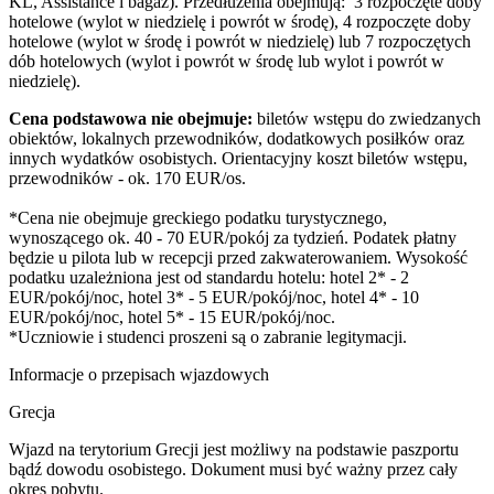
KL, Assistance i bagaż). Przedłużenia obejmują: 3 rozpoczęte doby
hotelowe (wylot w niedzielę i powrót w środę), 4 rozpoczęte doby
hotelowe (wylot w środę i powrót w niedzielę) lub 7 rozpoczętych
dób hotelowych (wylot i powrót w środę lub wylot i powrót w
niedzielę).
Cena podstawowa nie obejmuje:
biletów wstępu do zwiedzanych
obiektów, lokalnych przewodników, dodatkowych posiłków oraz
innych wydatków osobistych. Orientacyjny koszt biletów wstępu,
przewodników - ok. 170 EUR/os.
*Cena nie obejmuje greckiego podatku turystycznego,
wynoszącego ok. 40 - 70 EUR/pokój za tydzień. Podatek płatny
będzie u pilota lub w recepcji przed zakwaterowaniem. Wysokość
podatku uzależniona jest od standardu hotelu: hotel 2* - 2
EUR/pokój/noc, hotel 3* - 5 EUR/pokój/noc, hotel 4* - 10
EUR/pokój/noc, hotel 5* - 15 EUR/pokój/noc.
*Uczniowie i studenci proszeni są o zabranie legitymacji.
Informacje o przepisach wjazdowych
Grecja
Wjazd na terytorium Grecji jest możliwy na podstawie paszportu
bądź dowodu osobistego. Dokument musi być ważny przez cały
okres pobytu.