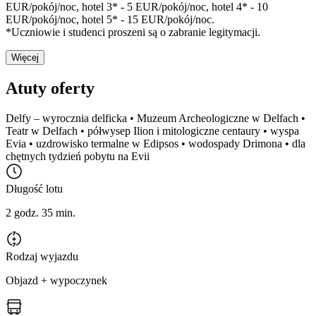
EUR/pokój/noc, hotel 3* - 5 EUR/pokój/noc, hotel 4* - 10
EUR/pokój/noc, hotel 5* - 15 EUR/pokój/noc.
*Uczniowie i studenci proszeni są o zabranie legitymacji.
Więcej
Atuty oferty
Delfy – wyrocznia delficka • Muzeum Archeologiczne w Delfach •
Teatr w Delfach • półwysep Ilion i mitologiczne centaury • wyspa
Evia • uzdrowisko termalne w Edipsos • wodospady Drimona • dla
chętnych tydzień pobytu na Evii
Długość lotu
2 godz. 35 min.
Rodzaj wyjazdu
Objazd + wypoczynek