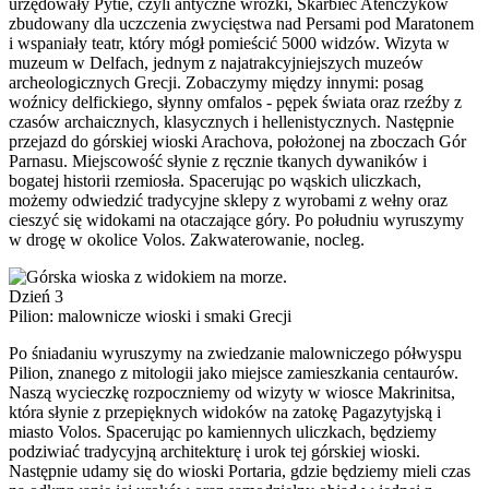
urzędowały Pytie, czyli antyczne wróżki, Skarbiec Ateńczyków
zbudowany dla uczczenia zwycięstwa nad Persami pod Maratonem
i wspaniały teatr, który mógł pomieścić 5000 widzów. Wizyta w
muzeum w Delfach, jednym z najatrakcyjniejszych muzeów
archeologicznych Grecji. Zobaczymy między innymi: posag
woźnicy delfickiego, słynny omfalos - pępek świata oraz rzeźby z
czasów archaicznych, klasycznych i hellenistycznych. Następnie
przejazd do górskiej wioski Arachova, położonej na zboczach Gór
Parnasu. Miejscowość słynie z ręcznie tkanych dywaników i
bogatej historii rzemiosła. Spacerując po wąskich uliczkach,
możemy odwiedzić tradycyjne sklepy z wyrobami z wełny oraz
cieszyć się widokami na otaczające góry. Po południu wyruszymy
w drogę w okolice Volos. Zakwaterowanie, nocleg.
Dzień 3
Pilion: malownicze wioski i smaki Grecji
Po śniadaniu wyruszymy na zwiedzanie malowniczego półwyspu
Pilion, znanego z mitologii jako miejsce zamieszkania centaurów.
Naszą wycieczkę rozpoczniemy od wizyty w wiosce Makrinitsa,
która słynie z przepięknych widoków na zatokę Pagazytyjską i
miasto Volos. Spacerując po kamiennych uliczkach, będziemy
podziwiać tradycyjną architekturę i urok tej górskiej wioski.
Następnie udamy się do wioski Portaria, gdzie będziemy mieli czas