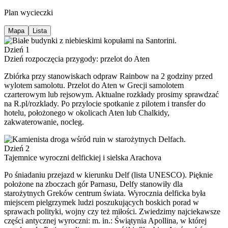
Plan wycieczki
Mapa
Lista
Dzień 1
Dzień rozpoczęcia przygody: przelot do Aten
Zbiórka przy stanowiskach odpraw Rainbow na 2 godziny przed
wylotem samolotu. Przelot do Aten w Grecji samolotem
czarterowym lub rejsowym. Aktualne rozkłady prosimy sprawdzać
na R.pl/rozklady. Po przylocie spotkanie z pilotem i transfer do
hotelu, położonego w okolicach Aten lub Chalkidy,
zakwaterowanie, nocleg.
Dzień 2
Tajemnice wyroczni delfickiej i sielska Arachova
Po śniadaniu przejazd w kierunku Delf (lista UNESCO). Pięknie
położone na zboczach gór Parnasu, Delfy stanowiły dla
starożytnych Greków centrum świata. Wyrocznia delficka była
miejscem pielgrzymek ludzi poszukujących boskich porad w
sprawach polityki, wojny czy też miłości. Zwiedzimy najciekawsze
części antycznej wyroczni: m. in.: Świątynia Apollina, w której