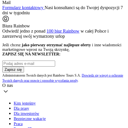
Mail
Formularz kontaktowy
Nasi konsultanci są do Twojej dyspozycji 7
dni w tygodniu
Biura Rainbow
Odwiedź jedno z ponad
100 biur Rainbow
w całej Polsce i
zarezerwuj swój
wymarzony urlop
Jeśli chcesz
jako pierwszy otrzymać najlepsze oferty
i inne wiadomości
marketingowe wprost na Twoją skrzynkę,
ZAPISZ SIĘ NA NEWSLETTER:
Zapisz się
Administratorem Twoich danych jest Rainbow Tours S.A.
Dowiedz się więcej o ochronie
Twoich danych oraz prawie i sposobie wycofania zgody
.
O nas
Kim jesteśmy
Dla prasy
Dla inwestorów
Bezpieczne wakacje
Praca