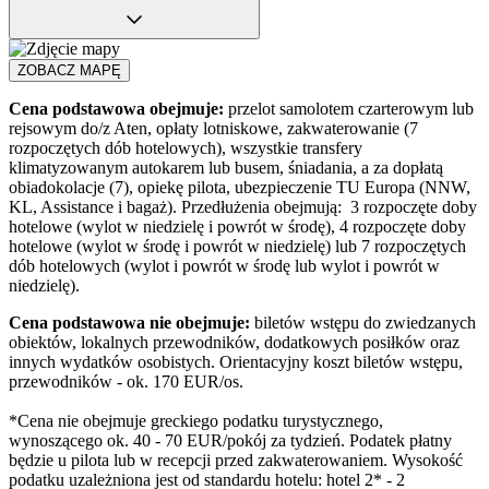
ZOBACZ MAPĘ
Cena podstawowa obejmuje:
przelot samolotem czarterowym lub
rejsowym do/z Aten, opłaty lotniskowe, zakwaterowanie (7
rozpoczętych dób hotelowych), wszystkie transfery
klimatyzowanym autokarem lub busem, śniadania, a za dopłatą
obiadokolacje (7), opiekę pilota, ubezpieczenie TU Europa (NNW,
KL, Assistance i bagaż). Przedłużenia obejmują: 3 rozpoczęte doby
hotelowe (wylot w niedzielę i powrót w środę), 4 rozpoczęte doby
hotelowe (wylot w środę i powrót w niedzielę) lub 7 rozpoczętych
dób hotelowych (wylot i powrót w środę lub wylot i powrót w
niedzielę).
Cena podstawowa nie obejmuje:
biletów wstępu do zwiedzanych
obiektów, lokalnych przewodników, dodatkowych posiłków oraz
innych wydatków osobistych. Orientacyjny koszt biletów wstępu,
przewodników - ok. 170 EUR/os.
*Cena nie obejmuje greckiego podatku turystycznego,
wynoszącego ok. 40 - 70 EUR/pokój za tydzień. Podatek płatny
będzie u pilota lub w recepcji przed zakwaterowaniem. Wysokość
podatku uzależniona jest od standardu hotelu: hotel 2* - 2