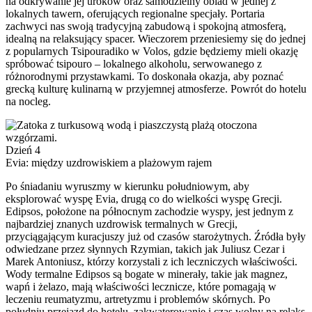
na odkrywanie jej uroków oraz samodzielny obiad w jednej z
lokalnych tawern, oferujących regionalne specjały. Portaria
zachwyci nas swoją tradycyjną zabudową i spokojną atmosferą,
idealną na relaksujący spacer. Wieczorem przeniesiemy się do jednej
z popularnych Tsipouradiko w Volos, gdzie będziemy mieli okazję
spróbować tsipouro – lokalnego alkoholu, serwowanego z
różnorodnymi przystawkami. To doskonała okazja, aby poznać
grecką kulturę kulinarną w przyjemnej atmosferze. Powrót do hotelu
na nocleg.
Dzień 4
Evia: między uzdrowiskiem a plażowym rajem
Po śniadaniu wyruszmy w kierunku południowym, aby
eksplorować wyspę Evia, drugą co do wielkości wyspę Grecji.
Edipsos, położone na północnym zachodzie wyspy, jest jednym z
najbardziej znanych uzdrowisk termalnych w Grecji,
przyciągającym kuracjuszy już od czasów starożytnych. Źródła były
odwiedzane przez słynnych Rzymian, takich jak Juliusz Cezar i
Marek Antoniusz, którzy korzystali z ich leczniczych właściwości.
Wody termalne Edipsos są bogate w minerały, takie jak magnez,
wapń i żelazo, mają właściwości lecznicze, które pomagają w
leczeniu reumatyzmu, artretyzmu i problemów skórnych. Po
południu przejazd do hotelu, zakwaterowanie i czas wolny na relaks