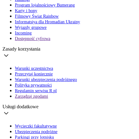
Program lojalnościowy Bumerang
Karty i bony
Filmowy Świat Rainbow
Informatsiya dla Hromadian Ukrainy
Wyjazdy grupowe
Incoming
Dostępność cyfrowa
Zasady korzystania
Warunki uczestnictwa
Przeczytaj koniecznie
Warunki ubezpieczenia podróżnego
Polityka prywatności
Regulamin serwisu R.pl
Zarządzaj zgodami
Usługi dodatkowe
Wycieczki fakultatywne
Ubezpieczenia podróżne
Parkingi przy lotnisku