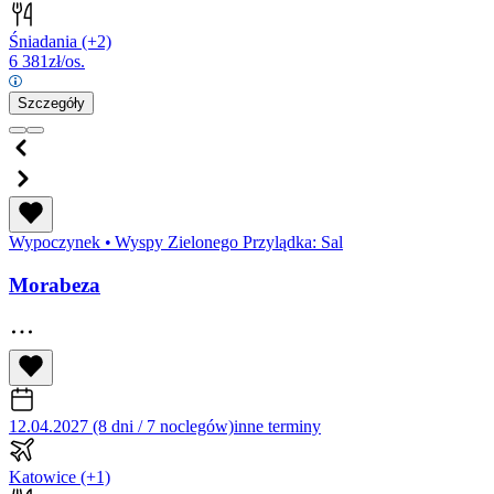
Śniadania
(+2)
6 381
zł/os.
Szczegóły
Wypoczynek
•
Wyspy Zielonego Przylądka: Sal
Morabeza
12.04.2027 (8 dni / 7 noclegów)
inne terminy
Katowice
(+1)