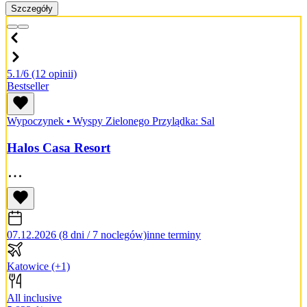
Szczegóły
5.1/6
(12 opinii)
Bestseller
Wypoczynek
•
Wyspy Zielonego Przylądka: Sal
Halos Casa Resort
07.12.2026 (8 dni / 7 noclegów)
inne terminy
Katowice
(+1)
All inclusive