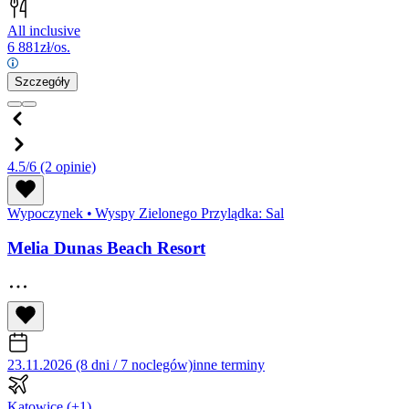
All inclusive
6 881
zł/os.
Szczegóły
4.5/6
(2 opinie)
Wypoczynek
•
Wyspy Zielonego Przylądka: Sal
Melia Dunas Beach Resort
23.11.2026 (8 dni / 7 noclegów)
inne terminy
Katowice
(+1)