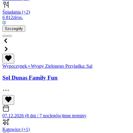
Śniadania
(+2)
6 812
zł/os.
Szczegóły
Wypoczynek
•
Wyspy Zielonego Przylądka: Sal
Sol Dunas Family Fun
07.12.2026 (8 dni / 7 noclegów)
inne terminy
Katowice
(+1)