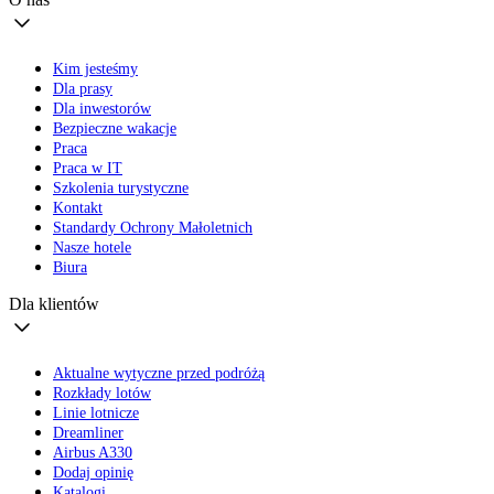
Kim jesteśmy
Dla prasy
Dla inwestorów
Bezpieczne wakacje
Praca
Praca w IT
Szkolenia turystyczne
Kontakt
Standardy Ochrony Małoletnich
Nasze hotele
Biura
Dla klientów
Aktualne wytyczne przed podróżą
Rozkłady lotów
Linie lotnicze
Dreamliner
Airbus A330
Dodaj opinię
Katalogi