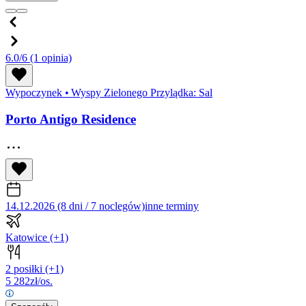
6.0/6
(1 opinia)
Wypoczynek
•
Wyspy Zielonego Przylądka: Sal
Porto Antigo Residence
14.12.2026 (8 dni / 7 noclegów)
inne terminy
Katowice
(+1)
2 posiłki
(+1)
5 282
zł/os.