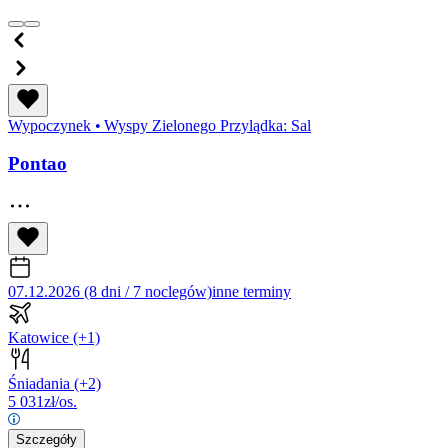
Wypoczynek
•
Wyspy Zielonego Przylądka: Sal
Pontao
07.12.2026 (8 dni / 7 noclegów)
inne terminy
Katowice
(+1)
Śniadania
(+2)
5 031
zł/os.
Szczegóły