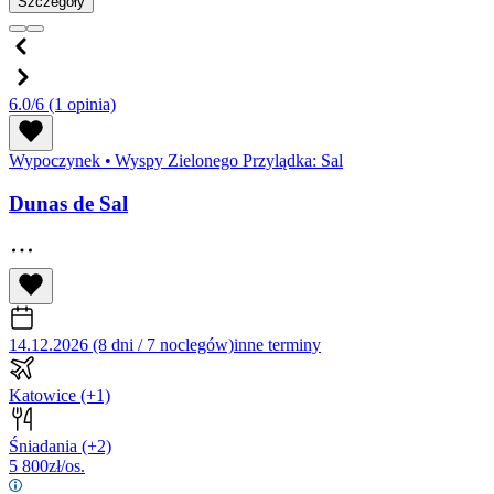
Szczegóły
6.0/6
(1 opinia)
Wypoczynek
•
Wyspy Zielonego Przylądka: Sal
Dunas de Sal
14.12.2026 (8 dni / 7 noclegów)
inne terminy
Katowice
(+1)
Śniadania
(+2)
5 800
zł/os.