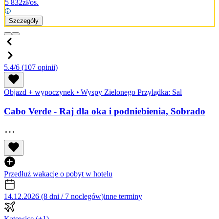
5 832
zł/os.
Szczegóły
5.4/6
(107 opinii)
Objazd + wypoczynek
•
Wyspy Zielonego Przylądka: Sal
Cabo Verde - Raj dla oka i podniebienia, Sobrado
Przedłuż wakacje o pobyt w hotelu
14.12.2026 (8 dni / 7 noclegów)
inne terminy
Katowice
(+1)