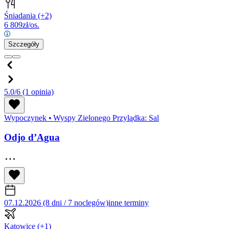
Śniadania
(+2)
6 809
zł/os.
Szczegóły
5.0/6
(1 opinia)
Wypoczynek
•
Wyspy Zielonego Przylądka: Sal
Odjo d’Agua
07.12.2026 (8 dni / 7 noclegów)
inne terminy
Katowice
(+1)