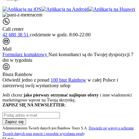
Call center
42 680 38 51
codziennie
w godz. 8:00-22:00
Mail
Formularz kontaktowy
Nasi konsultanci są do Twojej dyspozycji 7
dni w tygodniu
Biura Rainbow
Odwiedź jedno z ponad
100 biur Rainbow
w całej Polsce i
zarezerwuj swój
wymarzony urlop
Jeśli chcesz
jako pierwszy otrzymać najlepsze oferty
i inne wiadomości
marketingowe wprost na Twoją skrzynkę,
ZAPISZ SIĘ NA NEWSLETTER:
Zapisz się
Administratorem Twoich danych jest Rainbow Tours S.A.
Dowiedz się więcej o ochronie
Twoich danych oraz prawie i sposobie wycofania zgody
.
O nas