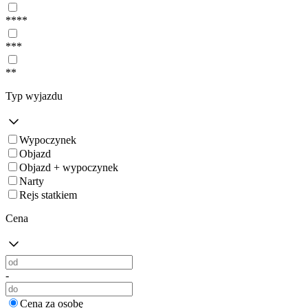
****
***
**
Typ wyjazdu
Wypoczynek
Objazd
Objazd + wypoczynek
Narty
Rejs statkiem
Cena
-
Cena za osobę