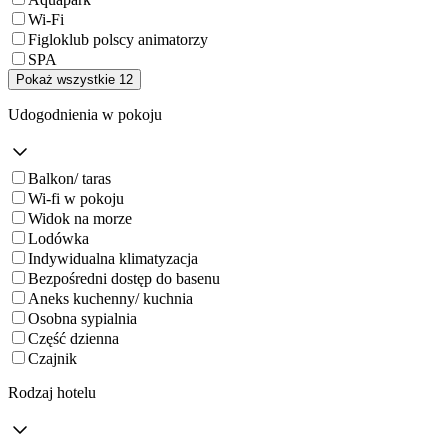
Wi-Fi
Figloklub polscy animatorzy
SPA
Pokaż wszystkie 12
Udogodnienia w pokoju
Balkon/ taras
Wi-fi w pokoju
Widok na morze
Lodówka
Indywidualna klimatyzacja
Bezpośredni dostęp do basenu
Aneks kuchenny/ kuchnia
Osobna sypialnia
Część dzienna
Czajnik
Rodzaj hotelu