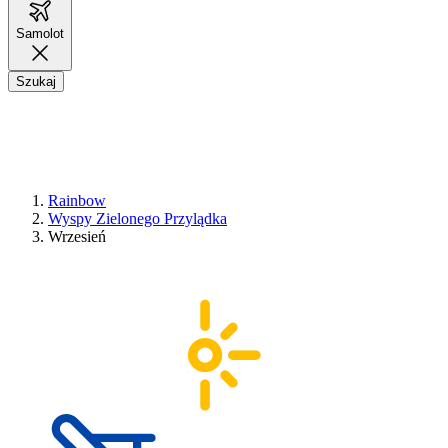
Samolot
Szukaj
Rainbow
Wyspy Zielonego Przylądka
Wrzesień