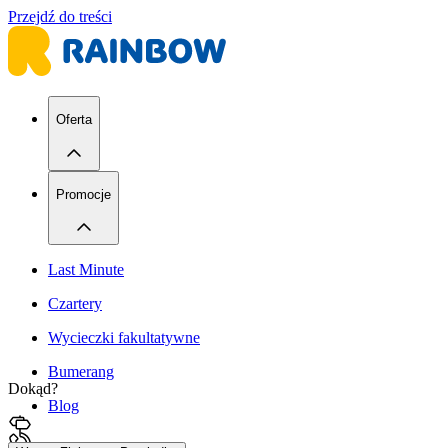
Przejdź do treści
Oferta
Promocje
Last Minute
Czartery
Wycieczki fakultatywne
Bumerang
Dokąd?
Blog