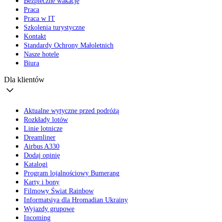
Bezpieczne wakacje
Praca
Praca w IT
Szkolenia turystyczne
Kontakt
Standardy Ochrony Małoletnich
Nasze hotele
Biura
Dla klientów
Aktualne wytyczne przed podróżą
Rozkłady lotów
Linie lotnicze
Dreamliner
Airbus A330
Dodaj opinię
Katalogi
Program lojalnościowy Bumerang
Karty i bony
Filmowy Świat Rainbow
Informatsiya dla Hromadian Ukrainy
Wyjazdy grupowe
Incoming