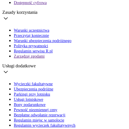
Dostępność cyfrowa
Zasady korzystania
Warunki uczestnictwa
Przeczytaj koniecznie
Warunki ubezpieczenia podróżnego
Polityka prywatności
Regulamin serwisu R.pl
Zarządzaj zgodami
Usługi dodatkowe
Wycieczki fakultatywne
Ubezpieczenia podróżne
Parkingi przy lotnisku
Usługi lotniskowe
Bony podarunkowe
Pewność niezmiennej ceny
Bezpłatne odwołanie rezerwacji
Regulamin miejsc w samolocie
Regulamin wycieczek fakultatywnych