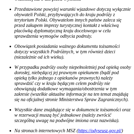
Przedstawione powyżej warunki wjazdowe dotyczą wyłącznie
obywateli Polski, przybywających do kraju podróży z
terytorium Polski. Obywatelom innych państw zaleca się
przed zakupem imprezy turystycznej kontakt z właściwą
placówką dyplomatyczną kraju docelowego w celu
sprawdzenia wymogów odbycia podroży.
​Obowiązek posiadania ważnego dokumentu tożsamości
dotyczy wszystkich Podróżnych, w tym również dzieci
(niezależnie od ich wieku).
W przypadku podróży osoby niepełnoletniej pod opieką osoby
dorosłej, niebędącej jej prawnym opiekunem (bądź pod
opieką tylko jednego z opiekunów prawnych) należy
sprawdzić czy w kraju będącym celem podróży nie
obowiązują dodatkowe wymagania/obostrzenia w tym
zakresie (wszelkie aktualne informacje na ten temat znajdują
się na oficjalnej stronie Ministerstwa Spraw Zagranicznych).
Wszystkie dane znajdujące się w dokumencie tożsamości oraz
w rezerwacji muszą być jednakowe (należy zwrócić
szczególną uwagę na podwójne imiona oraz nazwiska).
Na stronach internetowych MSZ (
https://odyseusz.gov.pl/
)