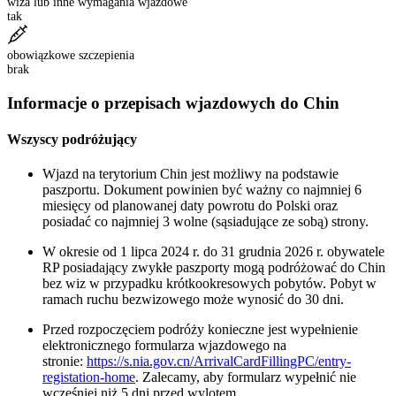
wiza lub inne wymagania wjazdowe
tak
obowiązkowe szczepienia
brak
Informacje o przepisach wjazdowych do Chin
Wszyscy podróżujący
Wjazd na terytorium Chin jest możliwy na podstawie
paszportu. Dokument powinien być ważny co najmniej 6
miesięcy od planowanej daty powrotu do Polski oraz
posiadać co najmniej 3 wolne (sąsiadujące ze sobą) strony.
W okresie od 1 lipca 2024 r. do 31 grudnia 2026 r. obywatele
RP posiadający zwykłe paszporty mogą podróżować do Chin
bez wiz w przypadku krótkookresowych pobytów. Pobyt w
ramach ruchu bezwizowego może wynosić do 30 dni.
Przed rozpoczęciem podróży konieczne jest wypełnienie
elektronicznego formularza wjazdowego na
stronie:
https://s.nia.gov.cn/ArrivalCardFillingPC/entry-
registation-home
. Zalecamy, aby formularz wypełnić nie
wcześniej niż 5 dni przed wylotem.