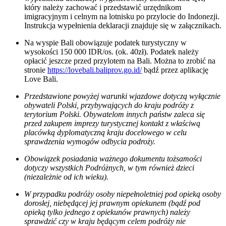
który należy zachować i przedstawić urzędnikom
imigracyjnym i celnym na lotnisku po przylocie do Indonezji.
Instrukcja wypełnienia deklaracji znajduje się w załącznikach.
Na wyspie Bali obowiązuje podatek turystyczny w
wysokości 150 000 IDR/os. (ok. 40zł). Podatek należy
opłacić jeszcze przed przylotem na Bali. Można to zrobić na
stronie
https://lovebali.baliprov.go.id/
bądź przez aplikację
Love Bali.
Przedstawione powyżej warunki wjazdowe dotyczą wyłącznie
obywateli Polski, przybywających do kraju podróży z
terytorium Polski. Obywatelom innych państw zaleca się
przed zakupem imprezy turystycznej kontakt z właściwą
placówką dyplomatyczną kraju docelowego w celu
sprawdzenia wymogów odbycia podroży.
​Obowiązek posiadania ważnego dokumentu tożsamości
dotyczy wszystkich Podróżnych, w tym również dzieci
(niezależnie od ich wieku).
W przypadku podróży osoby niepełnoletniej pod opieką osoby
dorosłej, niebędącej jej prawnym opiekunem (bądź pod
opieką tylko jednego z opiekunów prawnych) należy
sprawdzić czy w kraju będącym celem podróży nie